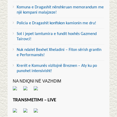
Komuna e Dragashit nënshkruan memorandum me
një kompani malajzeze!
Policia e Dragashit konfiskon kamionin me dru!
Sot i jepet lamtumira e fundit hoxhës Gazmend
Tairovci!
Nuk ndalet Bexhet Xheladini – Fiton sërish grantin
e Performansës!
Krerët e Komunës vizitojnë Breznen – Aty ku po
punohet intensivisht!
NA NDIQNI NË VAZHDIM
TRANSMETIMI – LIVE