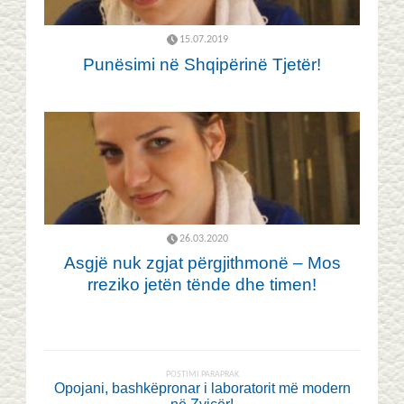
15.07.2019
Punësimi në Shqipërinë Tjetër!
26.03.2020
Asgjë nuk zgjat përgjithmonë – Mos
rreziko jetën tënde dhe timen!
POSTIMI PARAPRAK
Opojani, bashkëpronar i laboratorit më modern