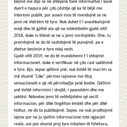
bëjmë me dije se në shtëpinë tonë informative i kanë
dyert e hapura për çdo çështje që ka të bëjë me
interesin publik, por assesi mos të mendojnë se ne
jemi në shërbim të tyre. Nuk duhet t’i anashkalojmë
miqt dhe të gjithë ata që na mbështetën gjatë vitit
2018, duke iu thënë se ne u jemi mirënjohës. Dhe, iu
premtojmë se do të vazhdojmë të punojmë, pa e
zbehur besimin e tyre ndaj nesh.
Gjatë vitit 2019, ne do të mundohemi t’i shtojmë
informacionet, duke e verifikuar në çdo rast saktësinë
e tyre. Kjo, sepse qëllimi ynë, nuk është të marrim sa
më shumë “Like” përmes lajmeve me tituj
sensacionalë e që në përmbajtje janë boshe. Qëllimi
ynë është informimi i drejtë, i paanshëm dhe me
saktësi. Ndonëse jemi të vetëdijshëm që secili
informacion, për dikë tingëllon ëmbël dhe për dikë
hidhur, ne do ta publikojmë. Sepse, ne nuk prodhojmë
lajme por ne ju sjellim informacione mbi ngjarjet
reale, ani pse shumë prej tyre mbahen të fshehura,