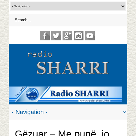
Gëzuar – Me punë, jo