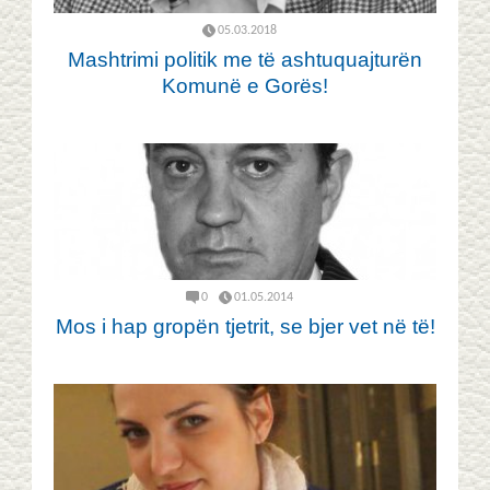
05.03.2018
Mashtrimi politik me të ashtuquajturën
Komunë e Gorës!
0
01.05.2014
Mos i hap gropën tjetrit, se bjer vet në të!