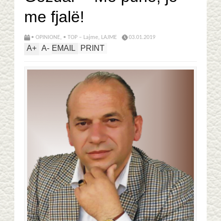
me fjalë!
• OPINIONE
,
• TOP – Lajme
,
LAJME
03.01.2019
A
+
A
-
EMAIL
PRINT