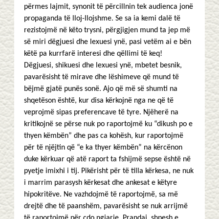
përmes lajmit, synonit të përcillnin tek audienca jonë
propaganda të lloj-llojshme. Se sa ia kemi dalë të
rezistojmë në këto trysni, përgjigjen mund ta jep më
së miri dëgjuesi dhe lexuesi ynë, pasi vetëm ai e bën
këtë pa kurrfarë interesi dhe qëllimi të keq!
Dëgjuesi, shikuesi dhe lexuesi ynë, mbetet besnik,
pavarësisht të mirave dhe lëshimeve që mund të
bëjmë gjatë punës sonë. Ajo që më së shumti na
shqetëson është, kur disa kërkojnë nga ne që të
veprojmë sipas preferencave të tyre. Njëherë na
kritikojnë se përse nuk po raportojmë ku “dikush po e
thyen këmbën” dhe pas ca kohësh, kur raportojmë
për të njëjtin që “e ka thyer këmbën” na kërcënon
duke kërkuar që atë raport ta fshijmë sepse është në
pyetje imixhi i tij. Pikërisht për të tilla kërkesa, ne nuk
i marrim parasysh kërkesat dhe ankesat e këtyre
hipokritëve. Ne vazhdojmë të raportojmë, sa më
drejtë dhe të paanshëm, pavarësisht se nuk arrijmë
të raportojmë për çdo ngjarje. Prandaj, shpesh e