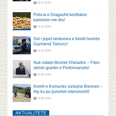
09.07.2026
Policia e Dragashit konfiskon
kamionin me dru!
01.07.2026
Sot i jepet lamtumira e fundit hoxhës
Gazmend Tairovci!
01.07.2026
Nuk ndalet Bexhet Xheladini – Fiton
sërish grantin e Performansës!
10.06.2026
Krerët e Komunës vizitojnë Breznen –
Aty ku po punohet intensivisht!
05.06.2026
AKTUALITETE