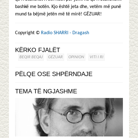
bashkë me botën. Kjo është jeta dhe, vetëm më punë
mund ta bëjmë jetën më të mirë! GËZUAR!
Copyright ©
Radio SHARRI - Dragash
KËRKO FJALËT
BEQIR BEQAJ
GËZUAR
OPINION
VITI I RI
PËLQE OSE SHPËRNDAJE
TEMA TË NGJASHME