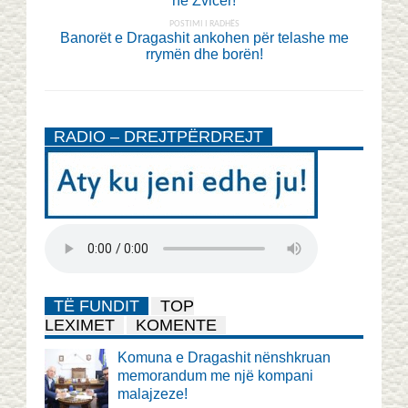
në Zvicër!
POSTIMI I RADHËS
Banorët e Dragashit ankohen për telashe me
rrymën dhe borën!
RADIO – DREJTPËRDREJT
TË FUNDIT
TOP
LEXIMET
KOMENTE
Komuna e Dragashit nënshkruan
memorandum me një kompani
malajzeze!