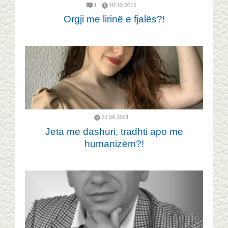
1
18.10.2015
Orgji me lirinë e fjalës?!
22.06.2021
Jeta me dashuri, tradhti apo me
humanizëm?!