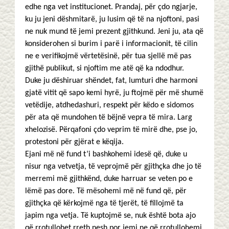
edhe nga vet institucionet. Prandaj, për çdo ngjarje,
ku ju jeni dëshmitarë, ju lusim që të na njoftoni, pasi
ne nuk mund të jemi prezent gjithkund. Jeni ju, ata që
konsiderohen si burim i parë i informacionit, të cilin
ne e verifikojmë vërtetësinë, për tua sjellë më pas
gjithë publikut, si njoftim me atë që ka ndodhur.
Duke ju dëshiruar shëndet, fat, lumturi dhe harmoni
gjatë vitit që sapo kemi hyrë, ju ftojmë për më shumë
vetëdije, atdhedashuri, respekt për këdo e sidomos
për ata që mundohen të bëjnë vepra të mira. Larg
xhelozisë. Përqafoni çdo veprim të mirë dhe, pse jo,
protestoni për gjërat e këqija.
Ejani më në fund t’i bashkohemi idesë që, duke u
nisur nga vetvetja, të veprojmë për gjithçka dhe jo të
merremi më gjithkënd, duke harruar se veten po e
lëmë pas dore. Të mësohemi më në fund që, për
gjithçka që kërkojmë nga të tjerët, të fillojmë ta
japim nga vetja. Të kuptojmë se, nuk është bota ajo
që rrotullohet rreth nesh por jemi ne që rrotullohemi