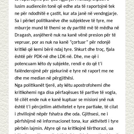
lusim audiencën tonë që edhe ata të raportojnë tek
ne për ndodhitë e çastit, kur ata janë në vendngjarje.
Sa i përket politikanëve dhe subjekteve të tyre, me
mburrje mund të themi se dy partitë më të mëdha në
Dragash, asnjëherë nuk na kanë vënë presion për të
vepruar, por as nuk na kanë “çortuar” për ndonjë
kritikë që kemi bërë ndaj tyre. Shkurt dhe troç, fjala
është për PDK-në dhe LDK-në. Dhe, me që i
potencuam këto dy subjekte, rendi e do që t’i
falënderojmë për pjekurinë e tyre në raport me ne
dhe me median në përgjithësi.
Nga politikanët tjerë, aty këtu apostrofohemi dhe
kritikohemi nga disa përfaqësues të partive të vogla,
të cilët ende nuk e kanë kuptuar se misioni ynë nuk
është t’i përcjellim aktivitetet e tyre partiake, të cilat
i zhvillojnë nëpër fshatra dhe oda. Gjithsesi, ne i
përfshijmë në informacionet tona, kur aktiviteti i tyre
përbën lajmin. Atyre që na kritikojnë tërthorazi, ua