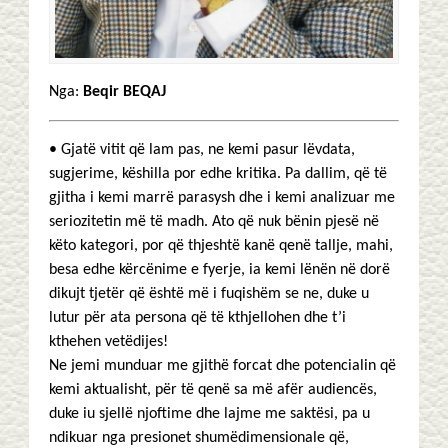
Nga:
Beqir BEQAJ
• Gjatë vitit që lam pas, ne kemi pasur lëvdata,
sugjerime, këshilla por edhe kritika. Pa dallim, që të
gjitha i kemi marrë parasysh dhe i kemi analizuar me
seriozitetin më të madh. Ato që nuk bënin pjesë në
këto kategori, por që thjeshtë kanë qenë tallje, mahi,
besa edhe kërcënime e fyerje, ia kemi lënën në dorë
dikujt tjetër që është më i fuqishëm se ne, duke u
lutur për ata persona që të kthjellohen dhe t’i
kthehen vetëdijes!
Ne jemi munduar me gjithë forcat dhe potencialin që
kemi aktualisht, për të qenë sa më afër audiencës,
duke iu sjellë njoftime dhe lajme me saktësi, pa u
ndikuar nga presionet shumëdimensionale që,