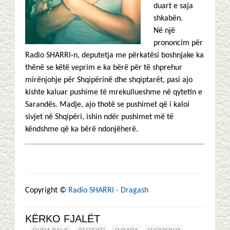
duart e saja
shkabën.
Në një
prononcim për
Radio SHARRI-n, deputetja me përkatësi boshnjake ka
thënë se këtë veprim e ka bërë për të shprehur
mirënjohje për Shqipërinë dhe shqiptarët, pasi ajo
kishte kaluar pushime të mrekullueshme në qytetin e
Sarandës. Madje, ajo thotë se pushimet që i kaloi
sivjet në Shqipëri, ishin ndër pushimet më të
këndshme që ka bërë ndonjëherë.
Copyright ©
Radio SHARRI - Dragash
KËRKO FJALËT