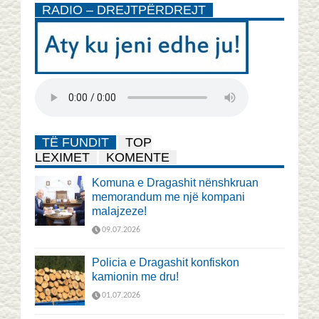
RADIO – DREJTPËRDREJT
TË FUNDIT
TOP
LEXIMET
KOMENTE
Komuna e Dragashit nënshkruan
memorandum me një kompani
malajzeze!
09.07.2026
Policia e Dragashit konfiskon
kamionin me dru!
01.07.2026