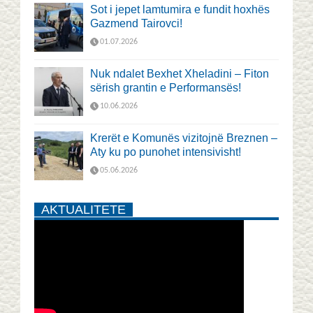
Sot i jepet lamtumira e fundit hoxhës
Gazmend Tairovci!
01.07.2026
Nuk ndalet Bexhet Xheladini – Fiton
sërish grantin e Performansës!
10.06.2026
Krerët e Komunës vizitojnë Breznen –
Aty ku po punohet intensivisht!
05.06.2026
AKTUALITETE