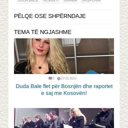
DUDA BALJE
RESPEKTI
SHKABA
SHQIPONJA
PËLQE OSE SHPËRNDAJE
TEMA TË NGJASHME
0
27.01.2015
Duda Bale flet për Bosnjën dhe raportet
e saj me Kosovën!