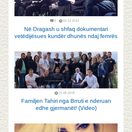
0
02.12.2014
Në Dragash u shfaq dokumentari
vetëdijësues kundër dhunës ndaj femrës
25.06.2018
Familjen Tahiri nga Brruti e nderuan
edhe gjermanët! (Video)