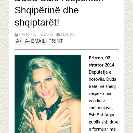
Shqipërinë dhe
shqiptarët!
• FOTO – Lajme
,
LAJME
02.09.2014
A
+
A
-
EMAIL
PRINT
Prizren, 02
shtator 2014
–
Deputetja e
Kosovës, Duda
Bale, në shenj
respekti për
vendin e
shqiponjave,
është shfaqur
publikisht, duke
e formuar me