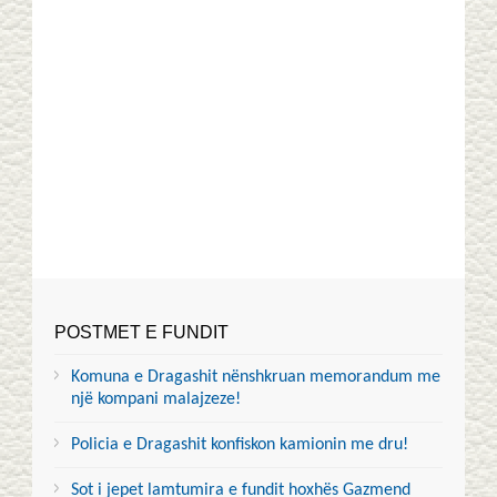
POSTMET E FUNDIT
Komuna e Dragashit nënshkruan memorandum me
një kompani malajzeze!
Policia e Dragashit konfiskon kamionin me dru!
Sot i jepet lamtumira e fundit hoxhës Gazmend