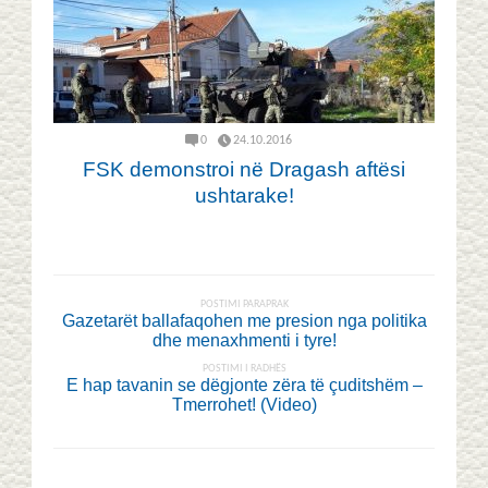
0
24.10.2016
FSK demonstroi në Dragash aftësi
ushtarake!
POSTIMI PARAPRAK
Gazetarët ballafaqohen me presion nga politika
dhe menaxhmenti i tyre!
POSTIMI I RADHËS
E hap tavanin se dëgjonte zëra të çuditshëm –
Tmerrohet! (Video)