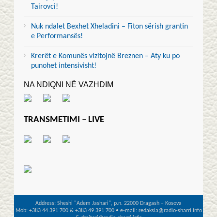
Tairovci!
Nuk ndalet Bexhet Xheladini – Fiton sërish grantin
e Performansës!
Krerët e Komunës vizitojnë Breznen – Aty ku po
punohet intensivisht!
NA NDIQNI NË VAZHDIM
TRANSMETIMI – LIVE
Address: Sheshi "Adem Jashari", p.n. 22000 Dragash – Kosova
Mob: +383 44 391 700 & +383 49 391 700 • e-mail: redaksia@radio-sharri.info