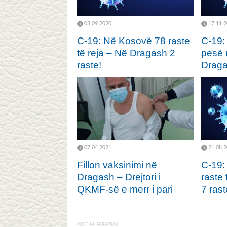
03.09.2020
17.11.
C-19: Në Kosovë 78 raste
C-19:
të reja – Në Dragash 2
pesë r
raste!
Drag
07.04.2021
21.08.
Fillon vaksinimi në
C-19:
Dragash – Drejtori i
raste
QKMF-së e merr i pari
7 rast
POSTIMI PARAPRAK