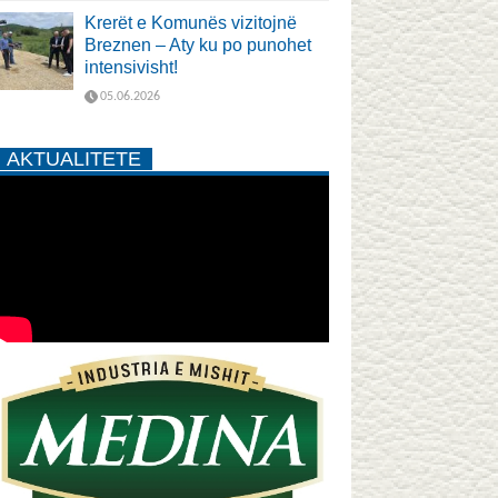
Krerët e Komunës vizitojnë
Breznen – Aty ku po punohet
intensivisht!
05.06.2026
AKTUALITETE