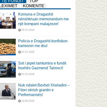
TË FUNDIT
TOP
LEXIMET
KOMENTE
Komuna e Dragashit
nënshkruan memorandum me
një kompani malajzeze!
09.07.2026
Policia e Dragashit konfiskon
kamionin me dru!
01.07.2026
Sot i jepet lamtumira e fundit
hoxhës Gazmend Tairovci!
01.07.2026
Nuk ndalet Bexhet Xheladini –
Fiton sërish grantin e
Performansës!
10.06.2026