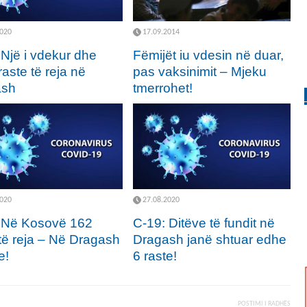
2020
17.09.2014
 Një i vdekur dhe
Fëmijët iu vdesin në duar,
aste të reja në
pas vaksinimit – Mjeku
ash
tmerrohet!
2020
27.08.2020
 Në Kosovë 162
C-19: Ditëve të fundit në
 të reja – Në Dragash
Dragash janë shtuar edhe
e!
6 raste!
POSTIMI I RADHËS