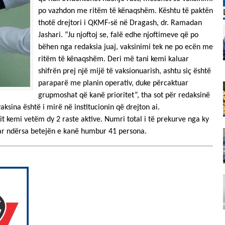
po vazhdon me ritëm të kënaqshëm. Kështu të paktën
thotë drejtori i QKMF-së në Dragash, dr. Ramadan
Jashari. “Ju njoftoj se, falë edhe njoftimeve që po
bëhen nga redaksia juaj, vaksinimi tek ne po ecën me
ritëm të kënaqshëm. Deri më tani kemi kaluar
shifrën prej një mijë të vaksionuarish, ashtu siç është
paraparë me planin operativ, duke përcaktuar
grupmoshat që kanë prioritet”, tha sot për redaksinë
aksina është i mirë në institucionin që drejton ai.
t kemi vetëm dy 2 raste aktive. Numri total i të prekurve nga ky
ruar ndërsa betejën e kanë humbur 41 persona.