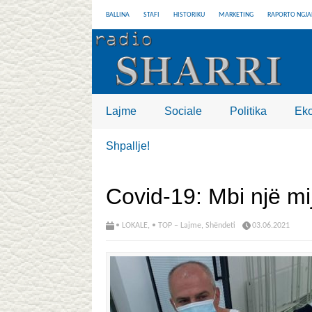
BALLINA
STAFI
HISTORIKU
MARKETING
RAPORTO NGJA
Lajme
Sociale
Politika
Ek
Shpallje!
Covid-19: Mbi një mi
• LOKALE
,
• TOP – Lajme
,
Shëndeti
03.06.2021