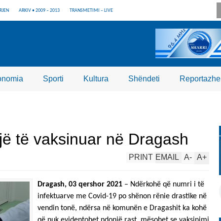
RJEN
ARKIV • 2009 – 2013
TRANSMETIMI – LIVE
onomia
Sporti
Kultura
Shëndeti
Reportazhe
jë të vaksinuar në Dragash
PRINT
EMAIL
A
-
A
+
Dragash, 03 qershor 2021
– Ndërkohë që numri i të
infektuarve me Covid-19 po shënon rënie drastike në
vendin tonë, ndërsa në komunën e Dragashit ka kohë
që nuk evidentohet ndonjë rast, mësohet se vaksinimi