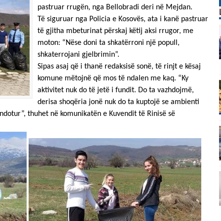
pastruar rrugën, nga Bellobradi deri në Mejdan.
Të siguruar nga Policia e Kosovës, ata i kanë pastruar
të gjitha mbeturinat përskaj këtij aksi rrugor, me
moton: “Nëse doni ta shkatërroni një popull,
shkaterrojani gjelbrimin”.
Sipas asaj që i thanë redaksisë sonë, të rinjt e kësaj
komune mëtojnë që mos të ndalen me kaq. “Ky
aktivitet nuk do të jetë i fundit. Do ta vazhdojmë,
derisa shoqëria jonë nuk do ta kuptojë se ambienti
dotur”, thuhet në komunikatën e Kuvendit të Rinisë së