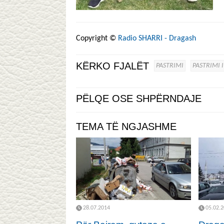
Copyright ©
Radio SHARRI - Dragash
KËRKO FJALËT
PASTRIMI
PASTRIMI 
PËLQE OSE SHPËRNDAJE
TEMA TË NGJASHME
28.07.2014
05.02.