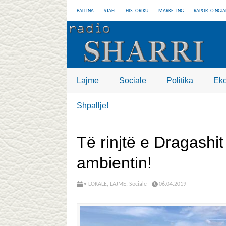
BALLINA
STAFI
HISTORIKU
MARKETING
RAPORTO NGJA
Lajme
Sociale
Politika
Ek
Shpallje!
Të rinjtë e Dragashi
ambientin!
• LOKALE
,
LAJME
,
Sociale
06.04.2019