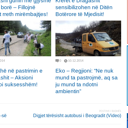
shi gdhin me gjysmë
Krerët e Dragashit
borë – Fillojnë
sensibilizohen në Ditën
at rreth mirëmbajtjes!
Botërore të Mjedisit!
2014
0
10.12.2014
thë në pastrimin e
Eko – Regjioni: “Ne nuk
shit – Aksioni
mund ta pastrojmë, aq sa
toi suksesshëm!
ju mund ta ndotni
ambientin”
POSTIMI I RADHËS
K-së
Digjet tërësisht autobusi i Beogradit (Video)