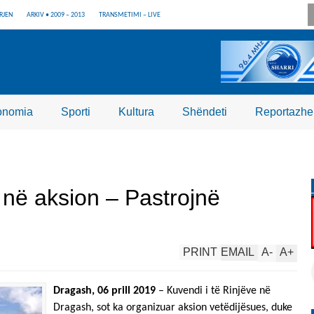
RJEN
ARKIV • 2009 – 2013
TRANSMETIMI – LIVE
onomia
Sporti
Kultura
Shëndeti
Reportazhe
t në aksion – Pastrojnë
PRINT
EMAIL
A
-
A
+
Dragash, 06 prill 2019
– Kuvendi i të Rinjëve në
Dragash, sot ka organizuar aksion vetëdijësues, duke