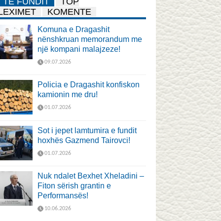
TË FUNDIT
TOP
LEXIMET
KOMENTE
Komuna e Dragashit
nënshkruan memorandum me
një kompani malajzeze!
09.07.2026
Policia e Dragashit konfiskon
kamionin me dru!
01.07.2026
Sot i jepet lamtumira e fundit
hoxhës Gazmend Tairovci!
01.07.2026
Nuk ndalet Bexhet Xheladini –
Fiton sërish grantin e
Performansës!
10.06.2026