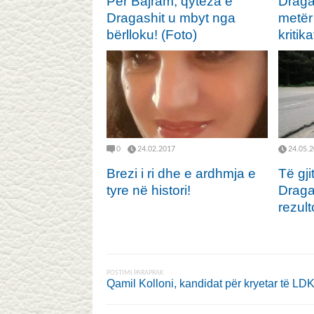
Për Bajram, qyteza e
Draga
Dragashit u mbyt nga
metër 
bërlloku! (Foto)
kritik
0
24.02.2017
24.05.
Brezi i ri dhe e ardhmja e
Të gji
tyre në histori!
Draga
rezul
POSTIMI PARAPRAK
Qamil Kolloni, kandidat për kryetar të LD