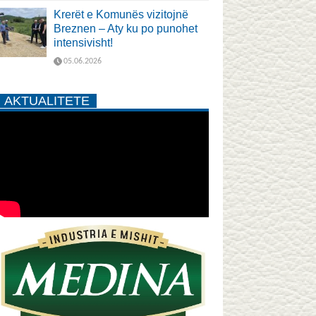
Krerët e Komunës vizitojnë
Breznen – Aty ku po punohet
intensivisht!
05.06.2026
AKTUALITETE