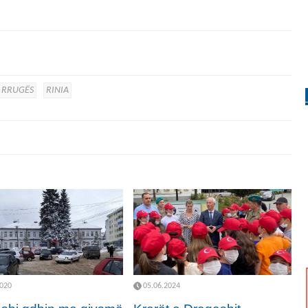
I RRUGËS
RINIA
2020
05.06.2024