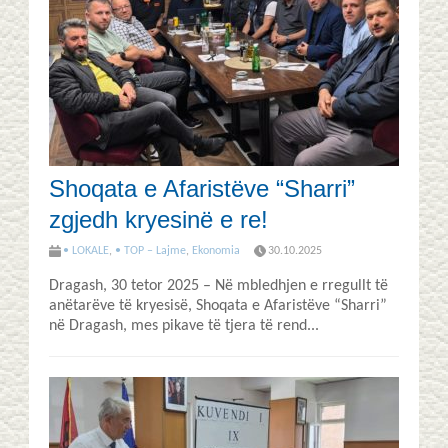
Shoqata e Afaristëve “Sharri”
zgjedh kryesinë e re!
• LOKALE
,
• TOP – Lajme
,
Ekonomia
30.10.2025
Dragash, 30 tetor 2025 – Në mbledhjen e rregullt të
anëtarëve të kryesisë, Shoqata e Afaristëve “Sharri”
në Dragash, mes pikave të tjera të rend...