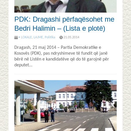
PDK: Dragashi përfaqësohet me
Bedri Halimin – (Lista e plotë)
• LOKALE
,
LAJME
,
Politika
21.05.2014
Dragash, 21 maj 2014 – Partia Demokratike e
Kosovës (PDK), pas ndryshimeve të fundit që janë
bërë në Listën e kandidatëve që do të garojnë për
deputet...