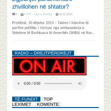
zhvillohen në shtator?
0
• TOP – Lajme
,
Politika
10.12.2013
Prishtinë, 10 dhjetor 2013 – Takimi i liderëve të
partive politike, i iniciuar nga ambasadorja e
Shteteve të Bashkuara të Amerikës (SHBA) në Kos...
RADIO – DREJTPËRDREJT
TË FUNDIT
TOP
LEXIMET
KOMENTE