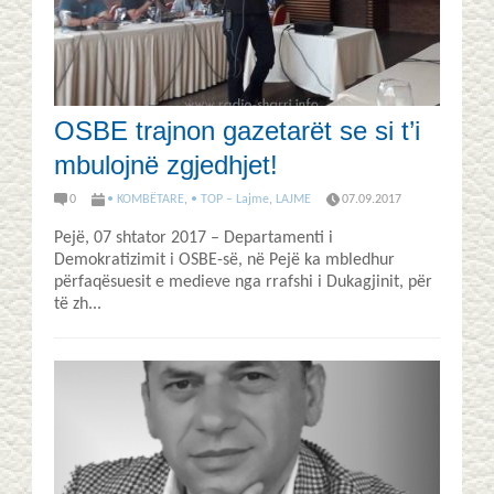
OSBE trajnon gazetarët se si t’i
mbulojnë zgjedhjet!
0
• KOMBËTARE
,
• TOP – Lajme
,
LAJME
07.09.2017
Pejë, 07 shtator 2017 – Departamenti i
Demokratizimit i OSBE-së, në Pejë ka mbledhur
përfaqësuesit e medieve nga rrafshi i Dukagjinit, për
të zh...