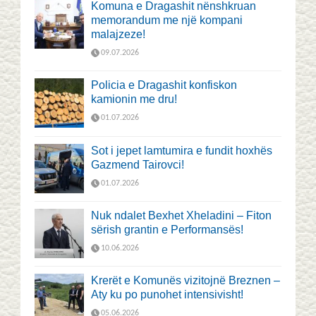
Komuna e Dragashit nënshkruan
memorandum me një kompani
malajzeze!
09.07.2026
Policia e Dragashit konfiskon
kamionin me dru!
01.07.2026
Sot i jepet lamtumira e fundit hoxhës
Gazmend Tairovci!
01.07.2026
Nuk ndalet Bexhet Xheladini – Fiton
sërish grantin e Performansës!
10.06.2026
Krerët e Komunës vizitojnë Breznen –
Aty ku po punohet intensivisht!
05.06.2026