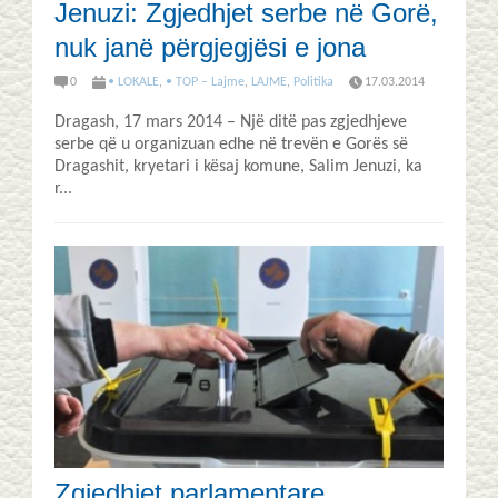
Jenuzi: Zgjedhjet serbe në Gorë,
nuk janë përgjegjësi e jona
0
• LOKALE
,
• TOP – Lajme
,
LAJME
,
Politika
17.03.2014
Dragash, 17 mars 2014 – Një ditë pas zgjedhjeve
serbe që u organizuan edhe në trevën e Gorës së
Dragashit, kryetari i kësaj komune, Salim Jenuzi, ka
r...
Zgjedhjet parlamentare