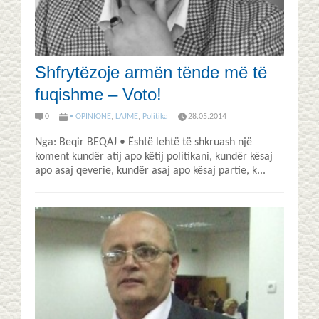
Shfrytëzoje armën tënde më të
fuqishme – Voto!
0
• OPINIONE
,
LAJME
,
Politika
28.05.2014
Nga: Beqir BEQAJ • Është lehtë të shkruash një
koment kundër atij apo këtij politikani, kundër kësaj
apo asaj qeverie, kundër asaj apo kësaj partie, k...