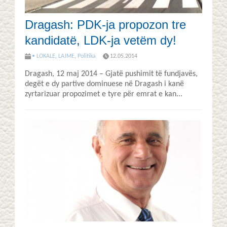
Dragash: PDK-ja propozon tre
kandidatë, LDK-ja vetëm dy!
• LOKALE
,
LAJME
,
Politika
12.05.2014
Dragash, 12 maj 2014 – Gjatë pushimit të fundjavës,
degët e dy partive dominuese në Dragash i kanë
zyrtarizuar propozimet e tyre për emrat e kan...