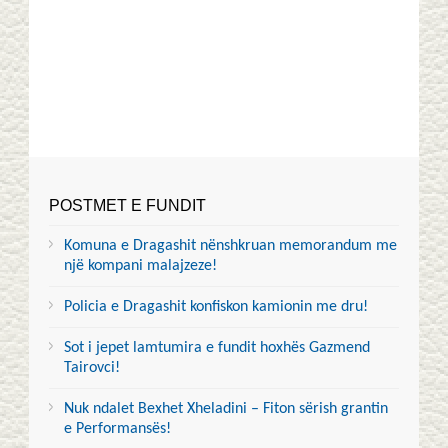
POSTMET E FUNDIT
Komuna e Dragashit nënshkruan memorandum me
një kompani malajzeze!
Policia e Dragashit konfiskon kamionin me dru!
Sot i jepet lamtumira e fundit hoxhës Gazmend
Tairovci!
Nuk ndalet Bexhet Xheladini – Fiton sërish grantin
e Performansës!