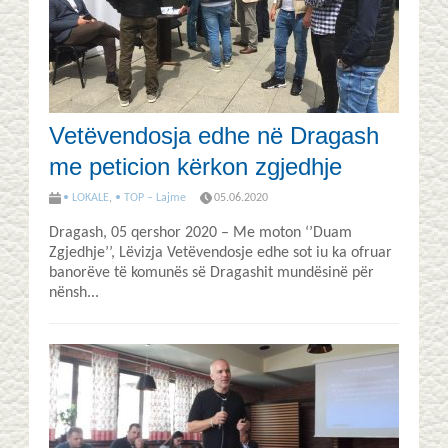
Vetëvendosja edhe në Dragash
me peticion kërkon zgjedhje
• LOKALE
,
• TOP – Lajme
05.06.2020
Dragash, 05 qershor 2020 – Me moton ‘’Duam
Zgjedhje’’, Lëvizja Vetëvendosje edhe sot iu ka ofruar
banorëve të komunës së Dragashit mundësinë për
nënsh...