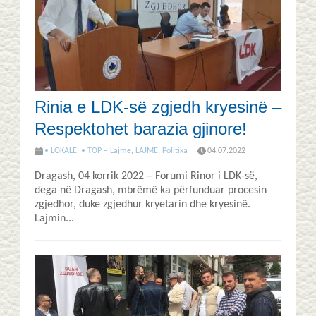
Rinia e LDK-së zgjedh kryesinë –
Respektohet barazia gjinore!
• LOKALE
,
• TOP – Lajme
,
LAJME
,
Politika
04.07.2022
Dragash, 04 korrik 2022 – Forumi Rinor i LDK-së,
dega në Dragash, mbrëmë ka përfunduar procesin
zgjedhor, duke zgjedhur kryetarin dhe kryesinë.
Lajmin...