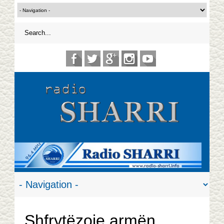
Shfrytëzoje armën