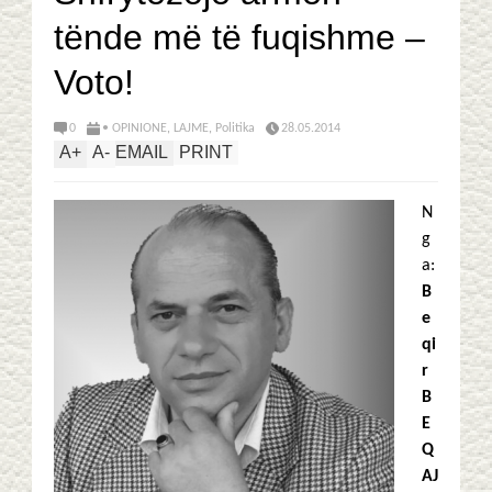
tënde më të fuqishme –
Voto!
0
• OPINIONE
,
LAJME
,
Politika
28.05.2014
A
+
A
-
EMAIL
PRINT
N
g
a:
B
e
qi
r
B
E
Q
AJ