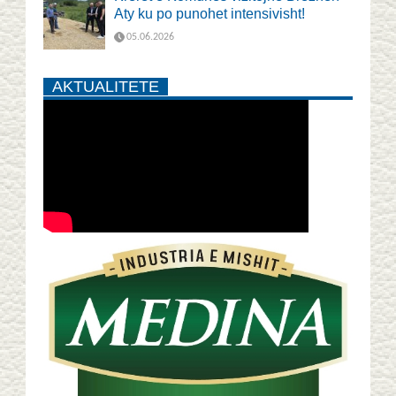
Aty ku po punohet intensivisht!
05.06.2026
AKTUALITETE