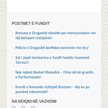
POSTMET E FUNDIT
Komuna e Dragashit nënshkruan memorandum me
një kompani malajzeze!
Policia e Dragashit konfiskon kamionin me dru!
Sot i jepet lamtumira e fundit hoxhës Gazmend
Tairovci!
Nuk ndalet Bexhet Xheladini – Fiton sërish grantin
e Performansës!
Krerët e Komunës vizitojnë Breznen – Aty ku po
punohet intensivisht!
NA NDIQNI NË VAZHDIM