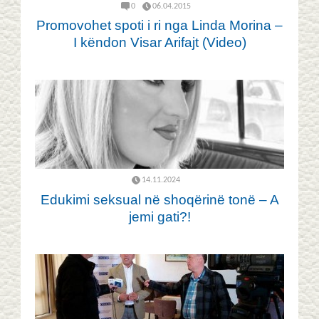
0
06.04.2015
Promovohet spoti i ri nga Linda Morina –
I këndon Visar Arifajt (Video)
14.11.2024
Edukimi seksual në shoqërinë tonë – A
jemi gati?!