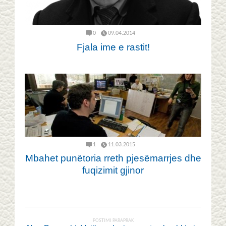
0
09.04.2014
Fjala ime e rastit!
1
11.03.2015
Mbahet punëtoria rreth pjesëmarrjes dhe
fuqizimit gjinor
POSTIMI PARAPRAK