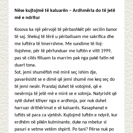
Nëse kujtojmë të kaluarën – Ardhmëria do të jetë
më e ndritur
Kosova ka një përvojë të përbashkët për secilin banor
të saj. Shekuj të tërë u përballuam me sakrifica dhe
me luftëra të tmerrshme. Me sundime të lloj-
llojshme, për të përfunduar me luftën e vitit 1999,
pas së cilës filluam ta marrim pak nga pakë fatin në
duart tona.
Sot, jemi shumëfish më mirë seç ishim dje,
pavarësisht se e dimë që jemi shumë me keq seç do
të jemi nesër. Prandaj duhet të votojmë, që e
nesërmja të jetë më e mirë se e sotmja. Natyrisht që
sytë duhet kthyer nga e ardhmja, por nuk duhet
harruar drithërimat e së kaluarës. Kasaphanat e
luftës së para ca vjetësh. Kujtojmë luftën e ndyrë, kur
erdhëm në pikën kulminante, duke na mbetur si
pasuri e vetme vetëm shpirti. Po tani? Përse nuk po