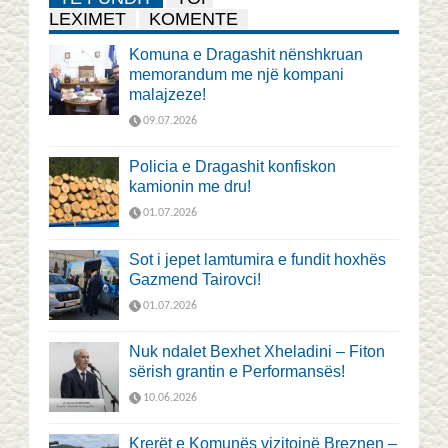
LEXIMET
KOMENTE
Komuna e Dragashit nënshkruan
memorandum me një kompani
malajzeze!
09.07.2026
Policia e Dragashit konfiskon
kamionin me dru!
01.07.2026
Sot i jepet lamtumira e fundit hoxhës
Gazmend Tairovci!
01.07.2026
Nuk ndalet Bexhet Xheladini – Fiton
sërish grantin e Performansës!
10.06.2026
Krerët e Komunës vizitojnë Breznen –