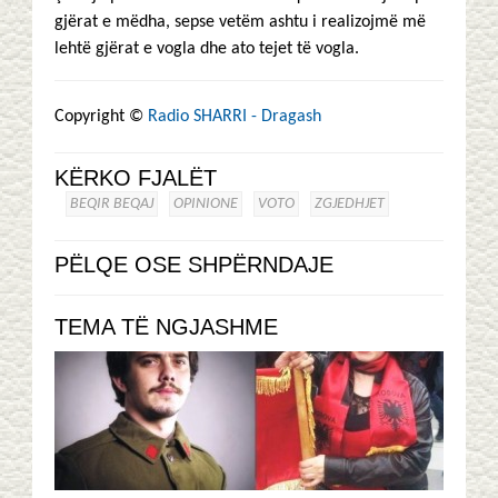
gjërat e mëdha, sepse vetëm ashtu i realizojmë më
lehtë gjërat e vogla dhe ato tejet të vogla.
Copyright ©
Radio SHARRI - Dragash
KËRKO FJALËT
BEQIR BEQAJ
OPINIONE
VOTO
ZGJEDHJET
PËLQE OSE SHPËRNDAJE
TEMA TË NGJASHME