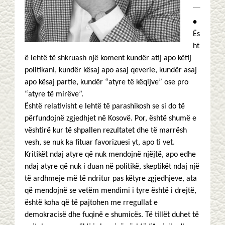
•
Ës
ht
ë lehtë të shkruash një koment kundër atij apo këtij
politikani, kundër kësaj apo asaj qeverie, kundër asaj
apo kësaj partie, kundër “atyre të këqijve” ose pro
“atyre të mirëve”.
Është relativisht e lehtë të parashikosh se si do të
përfundojnë zgjedhjet në Kosovë. Por, është shumë e
vështirë kur të shpallen rezultatet dhe të marrësh
vesh, se nuk ka fituar favorizuesi yt, apo ti vet.
Kritikët ndaj atyre që nuk mendojnë njëjtë, apo edhe
ndaj atyre që nuk i duan në politikë, skeptikët ndaj një
të ardhmeje më të ndritur pas këtyre zgjedhjeve, ata
që mendojnë se vetëm mendimi i tyre është i drejtë,
është koha që të pajtohen me rregullat e
demokracisë dhe fuqinë e shumicës. Të tillët duhet të