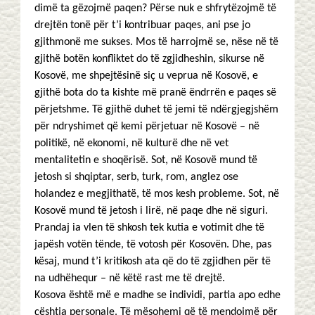
dimë ta gëzojmë paqen? Përse nuk e shfrytëzojmë të
drejtën tonë për t’i kontribuar paqes, ani pse jo
gjithmonë me sukses. Mos të harrojmë se, nëse në të
gjithë botën konfliktet do të zgjidheshin, sikurse në
Kosovë, me shpejtësinë siç u veprua në Kosovë, e
gjithë bota do ta kishte më pranë ëndrrën e paqes së
përjetshme. Të gjithë duhet të jemi të ndërgjegjshëm
për ndryshimet që kemi përjetuar në Kosovë – në
politikë, në ekonomi, në kulturë dhe në vet
mentalitetin e shoqërisë. Sot, në Kosovë mund të
jetosh si shqiptar, serb, turk, rom, anglez ose
holandez e megjithatë, të mos kesh probleme. Sot, në
Kosovë mund të jetosh i lirë, në paqe dhe në siguri.
Prandaj ia vlen të shkosh tek kutia e votimit dhe të
japësh votën tënde, të votosh për Kosovën. Dhe, pas
kësaj, mund t’i kritikosh ata që do të zgjidhen për të
na udhëhequr – në këtë rast me të drejtë.
Kosova është më e madhe se individi, partia apo edhe
çështja personale. Të mësohemi që të mendojmë për