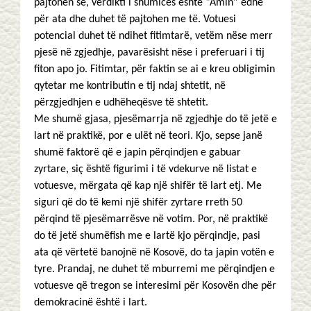
pajtohen se, verdikti i shumicës është “Amin” edhe
për ata dhe duhet të pajtohen me të. Votuesi
potencial duhet të ndihet fitimtarë, vetëm nëse merr
pjesë në zgjedhje, pavarësisht nëse i preferuari i tij
fiton apo jo. Fitimtar, për faktin se ai e kreu obligimin
qytetar me kontributin e tij ndaj shtetit, në
përzgjedhjen e udhëheqësve të shtetit.
Me shumë gjasa, pjesëmarrja në zgjedhje do të jetë e
lart në praktikë, por e ulët në teori. Kjo, sepse janë
shumë faktorë që e japin përqindjen e gabuar
zyrtare, siç është figurimi i të vdekurve në listat e
votuesve, mërgata që kap një shifër të lart etj. Me
siguri që do të kemi një shifër zyrtare rreth 50
përqind të pjesëmarrësve në votim. Por, në praktikë
do të jetë shumëfish me e lartë kjo përqindje, pasi
ata që vërtetë banojnë në Kosovë, do ta japin votën e
tyre. Prandaj, ne duhet të mburremi me përqindjen e
votuesve që tregon se interesimi për Kosovën dhe për
demokracinë është i lart.