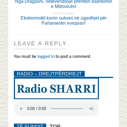
Nga Dragashi, Vetëvendosje premton bashkimin
e Mitrovicës!
POSTIMI I RADHËS
Ekstremistët korrin sukses në zgjedhjet për
Parlamentin evropian!
LEAVE A REPLY
You must be
logged in
to post a comment.
RADIO – DREJTPËRDREJT
TË FUNDIT
TOP