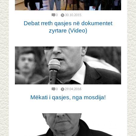
0
30.10.2015
Debat rreth qasjes në dokumentet
zyrtare (Video)
0
29.04.2016
Mëkati i qasjes, nga mosdija!