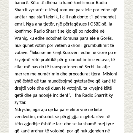
banorë. Këto të dhëna ia kanë konfirmuar Radio
Sharrit zyrtarët e kësaj komune paralele por edhe një
anëtar nga stafi teknik, i cili nuk donte t’i përmendej
emri. Nga ana tjetër, një përfaqësues i OSBE-së, ia
konfirmoi Radio Sharrit se kjo që po ndodhë në
Vraniç, ku edhe ndodhet Komuna paralele e Gorës,
nuk quhet votim por vetëm aksion i grumbullimit të
votave. “Sikurse në krejt Kosovën, edhe në Gorë po e
kryejmë këtë praktikë për grumbullimin e votave, të
cilat më pas do të transportohen në Serbi, ku atje
merren me numërimin dhe procedurat tjera. Misioni
ynë është që tua mundësojmë qytetarëve që kanë të
drejtë vote dhe që duan të votojnë, ta kryejnë këtë
qetë dhe pa ndonjë incident”, i tha Radio Sharrit ky
zyrtar.
Ndryshe, nga ajo që ka parë ekipi ynë në këtë
vendvotim, mësohet se përgjigjja e qytetarëve në
këto zgjedhje është e lart dhe se ka shumë prej tyre
që kanë ardhur të votojnë, por që nuk gjenden në