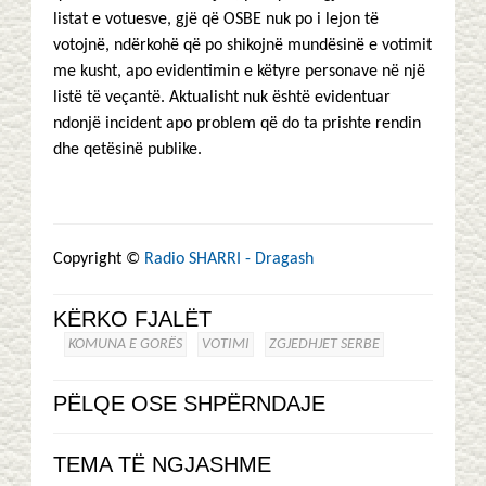
listat e votuesve, gjë që OSBE nuk po i lejon të
votojnë, ndërkohë që po shikojnë mundësinë e votimit
me kusht, apo evidentimin e këtyre personave në një
listë të veçantë. Aktualisht nuk është evidentuar
ndonjë incident apo problem që do ta prishte rendin
dhe qetësinë publike.
Copyright ©
Radio SHARRI - Dragash
KËRKO FJALËT
KOMUNA E GORËS
VOTIMI
ZGJEDHJET SERBE
PËLQE OSE SHPËRNDAJE
TEMA TË NGJASHME