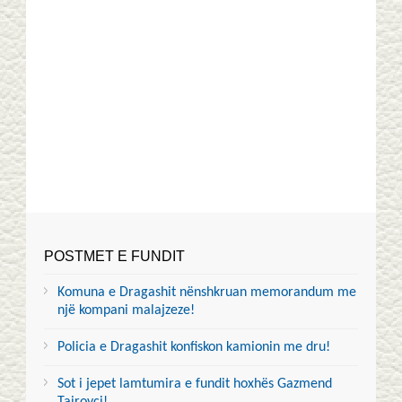
POSTMET E FUNDIT
Komuna e Dragashit nënshkruan memorandum me
një kompani malajzeze!
Policia e Dragashit konfiskon kamionin me dru!
Sot i jepet lamtumira e fundit hoxhës Gazmend
Tairovci!