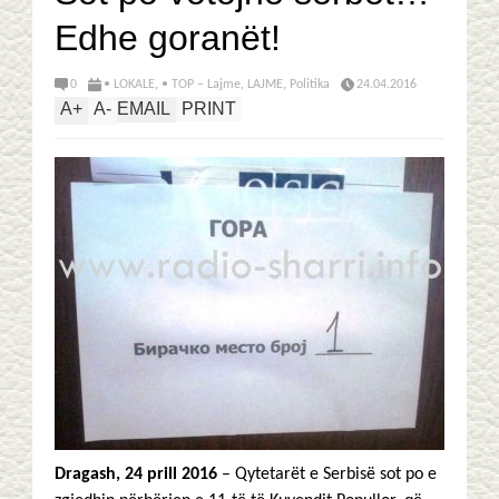
Edhe goranët!
0
• LOKALE
,
• TOP – Lajme
,
LAJME
,
Politika
24.04.2016
A
+
A
-
EMAIL
PRINT
Dragash, 24 prill 2016
– Qytetarët e Serbisë sot po e