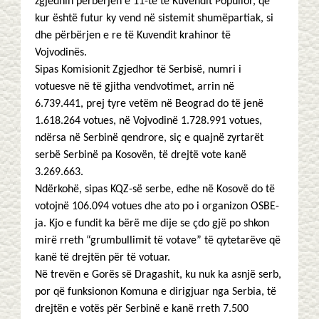
zgjedhin përbërjen e 11-të të Kuvendit Popullor, që
kur është futur ky vend në sistemit shumëpartiak, si
dhe përbërjen e re të Kuvendit krahinor të
Vojvodinës.
Sipas Komisionit Zgjedhor të Serbisë, numri i
votuesve në të gjitha vendvotimet, arrin në
6.739.441, prej tyre vetëm në Beograd do të jenë
1.618.264 votues, në Vojvodinë 1.728.991 votues,
ndërsa në Serbinë qendrore, siç e quajnë zyrtarët
serbë Serbinë pa Kosovën, të drejtë vote kanë
3.269.663.
Ndërkohë, sipas KQZ-së serbe, edhe në Kosovë do të
votojnë 106.094 votues dhe ato po i organizon OSBE-
ja. Kjo e fundit ka bërë me dije se çdo gjë po shkon
mirë rreth “grumbullimit të votave” të qytetarëve që
kanë të drejtën për të votuar.
Në trevën e Gorës së Dragashit, ku nuk ka asnjë serb,
por që funksionon Komuna e dirigjuar nga Serbia, të
drejtën e votës për Serbinë e kanë rreth 7.500