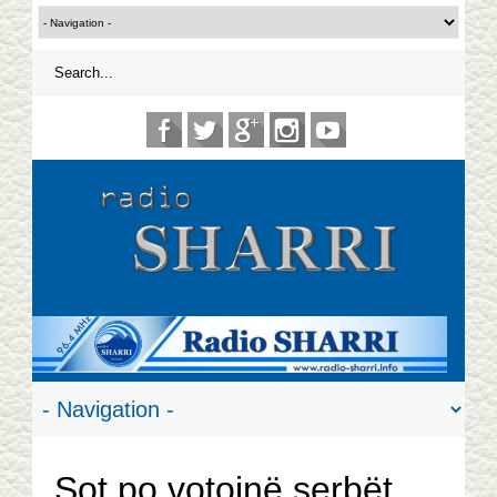
Sot po votojnë serbët…