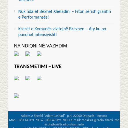
Nuk ndalet Bexhet Xheladini – Fiton sërish grantin
e Performansës!
Krerët e Komunës vizitojnë Breznen – Aty ku po
punohet intensivisht!
NA NDIQNI NË VAZHDIM
TRANSMETIMI – LIVE
Address: Sheshi "Adem Jashari", p.n. 22000 Dragash – Kosova
Mob: +383 44 391 700 & +383 49 391 700 • e-mail: redaksia@radio-sharri.info
& drejtori@radio-sharri.info