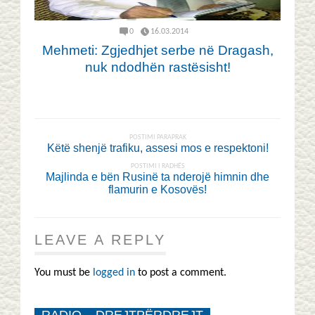
0
16.03.2014
Mehmeti: Zgjedhjet serbe në Dragash,
nuk ndodhën rastësisht!
POSTIMI PARAPRAK
Këtë shenjë trafiku, assesi mos e respektoni!
POSTIMI I RADHËS
Majlinda e bën Rusinë ta nderojë himnin dhe
flamurin e Kosovës!
LEAVE A REPLY
You must be
logged in
to post a comment.
RADIO – DREJTPËRDREJT