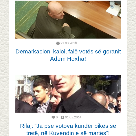
21.03.2018
Demarkacioni kaloi, falë votës së goranit
Adem Hoxha!
0
01.05.2014
Rifaj: “Ja pse votova kundër pikës së
tretë, në Kuvendin e së martës”!