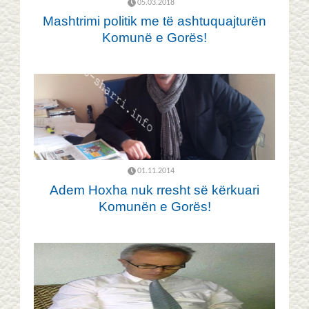
05.03.2018
Mashtrimi politik me të ashtuquajturën
Komunë e Gorës!
01.11.2014
Adem Hoxha nuk rresht së kërkuari
Komunën e Gorës!