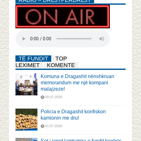
TË FUNDIT
TOP
LEXIMET
KOMENTE
Komuna e Dragashit nënshkruan
memorandum me një kompani
malajzeze!
09.07.2026
Policia e Dragashit konfiskon
kamionin me dru!
01.07.2026
Sot i jepet lamtumira e fundit hoxhës