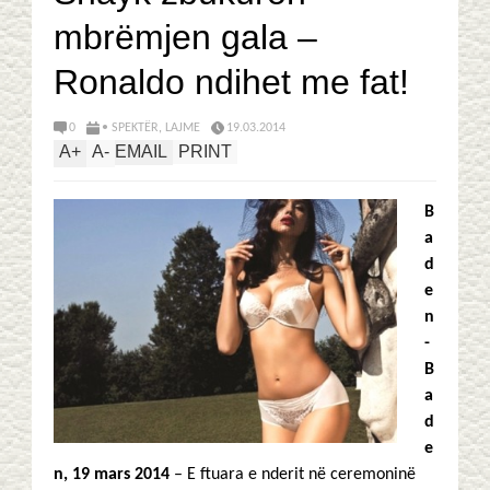
mbrëmjen gala –
Ronaldo ndihet me fat!
0
• SPEKTËR
,
LAJME
19.03.2014
A
+
A
-
EMAIL
PRINT
B
a
d
e
n
-
B
a
d
e
n, 19 mars 2014
– E ftuara e nderit në ceremoninë