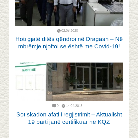
02.08.2020
Hoti gjatë ditës qëndroi në Dragash – Në
mbrëmje njoftoi se është me Covid-19!
0
14.04.2015
Sot skadon afati i regjistrimit – Aktualisht
19 parti janë certifikuar në KQZ