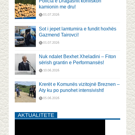
Policia e Dragashit konfiskon
kamionin me dru!
01.07.2026
Sot i jepet lamtumira e fundit hoxhës
Gazmend Tairovci!
01.07.2026
Nuk ndalet Bexhet Xheladini – Fiton
sërish grantin e Performansës!
10.06.2026
Krerët e Komunës vizitojnë Breznen –
Aty ku po punohet intensivisht!
05.06.2026
AKTUALITETE