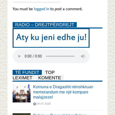
You must be
logged in
to post a comment.
RADIO – DREJTPËRDREJT
TË FUNDIT
TOP
LEXIMET
KOMENTE
Komuna e Dragashit nënshkruan
memorandum me një kompani
malajzeze!
09.07.2026