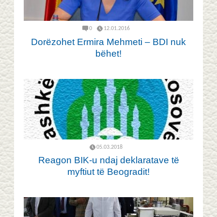
0
12.01.2016
Dorëzohet Ermira Mehmeti – BDI nuk
bëhet!
05.03.2018
Reagon BIK-u ndaj deklaratave të
myftiut të Beogradit!