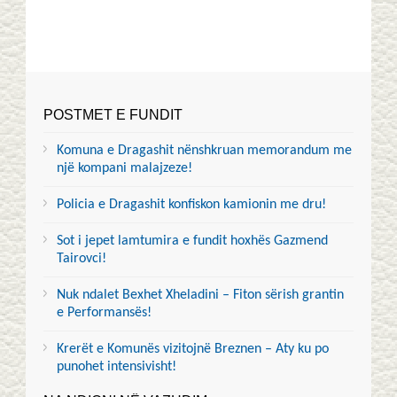
POSTMET E FUNDIT
Komuna e Dragashit nënshkruan memorandum me
një kompani malajzeze!
Policia e Dragashit konfiskon kamionin me dru!
Sot i jepet lamtumira e fundit hoxhës Gazmend
Tairovci!
Nuk ndalet Bexhet Xheladini – Fiton sërish grantin
e Performansës!
Krerët e Komunës vizitojnë Breznen – Aty ku po
punohet intensivisht!