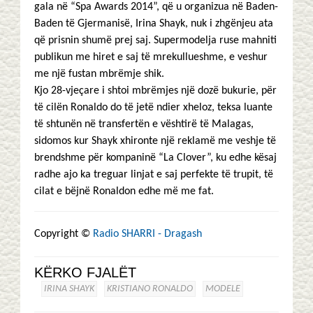
gala në “Spa Awards 2014”, që u organizua në Baden-
Baden të Gjermanisë, Irina Shayk, nuk i zhgënjeu ata
që prisnin shumë prej saj. Supermodelja ruse mahniti
publikun me hiret e saj të mrekullueshme, e veshur
me një fustan mbrëmje shik.
Kjo 28-vjeçare i shtoi mbrëmjes një dozë bukurie, për
të cilën Ronaldo do të jetë ndier xheloz, teksa luante
të shtunën në transfertën e vështirë të Malagas,
sidomos kur Shayk xhironte një reklamë me veshje të
brendshme për kompaninë “La Clover”, ku edhe kësaj
radhe ajo ka treguar linjat e saj perfekte të trupit, të
cilat e bëjnë Ronaldon edhe më me fat.
Copyright ©
Radio SHARRI - Dragash
KËRKO FJALËT
IRINA SHAYK
KRISTIANO RONALDO
MODELE