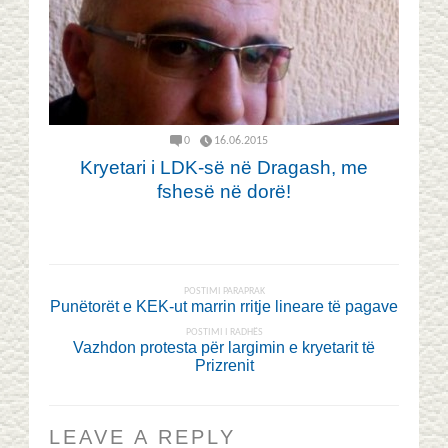
0
16.06.2015
Kryetari i LDK-së në Dragash, me
fshesë në dorë!
POSTIMI PARAPRAK
Punëtorët e KEK-ut marrin rritje lineare të pagave
POSTIMI I RADHËS
Vazhdon protesta për largimin e kryetarit të
Prizrenit
LEAVE A REPLY