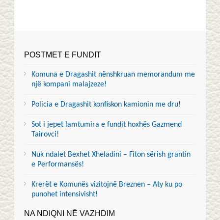
POSTMET E FUNDIT
Komuna e Dragashit nënshkruan memorandum me
një kompani malajzeze!
Policia e Dragashit konfiskon kamionin me dru!
Sot i jepet lamtumira e fundit hoxhës Gazmend
Tairovci!
Nuk ndalet Bexhet Xheladini – Fiton sërish grantin
e Performansës!
Krerët e Komunës vizitojnë Breznen – Aty ku po
punohet intensivisht!
NA NDIQNI NË VAZHDIM