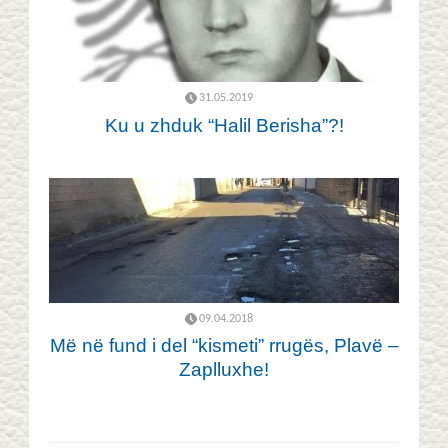
31.05.2019
Ku u zhduk “Halil Berisha”?!
09.04.2018
Më në fund i del “kismeti” rrugës, Plavë –
Zaplluxhe!