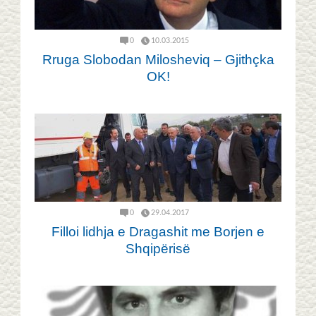
0
10.03.2015
Rruga Slobodan Milosheviq – Gjithçka
OK!
0
29.04.2017
Filloi lidhja e Dragashit me Borjen e
Shqipërisë