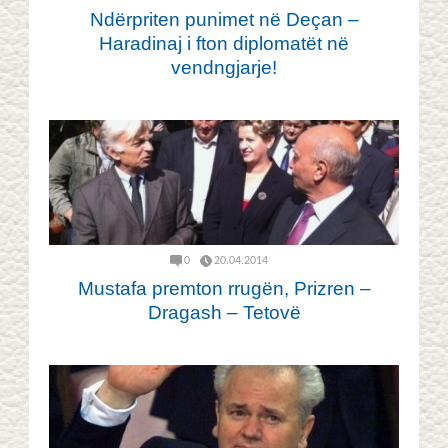
Ndërpriten punimet në Deçan –
Haradinaj i fton diplomatët në
vendngjarje!
0
20.04.2014
Mustafa premton rrugën, Prizren –
Dragash – Tetovë