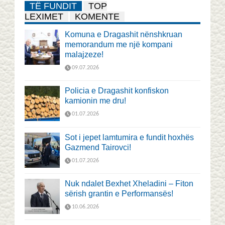
TË FUNDIT
TOP
LEXIMET
KOMENTE
Komuna e Dragashit nënshkruan
memorandum me një kompani
malajzeze!
09.07.2026
Policia e Dragashit konfiskon
kamionin me dru!
01.07.2026
Sot i jepet lamtumira e fundit hoxhës
Gazmend Tairovci!
01.07.2026
Nuk ndalet Bexhet Xheladini – Fiton
sërish grantin e Performansës!
10.06.2026