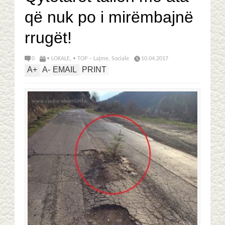
që nuk po i mirëmbajnë
rrugët!
0
• LOKALE
,
• TOP – Lajme
,
Sociale
10.04.2017
A
+
A
-
EMAIL
PRINT