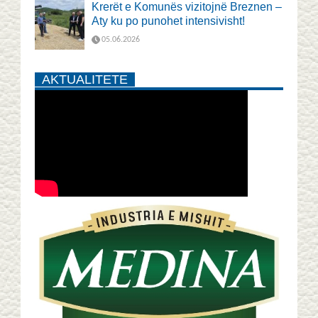
Krerët e Komunës vizitojnë Breznen –
Aty ku po punohet intensivisht!
05.06.2026
AKTUALITETE