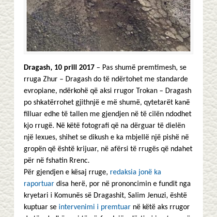
Dragash, 10 prill 2017
– Pas shumë premtimesh, se
rruga Zhur – Dragash do të ndërtohet me standarde
evropiane, ndërkohë që aksi rrugor Trokan – Dragash
po shkatërrohet gjithnjë e më shumë, qytetarët kanë
filluar edhe të tallen me gjendjen në të cilën ndodhet
kjo rrugë. Në këtë fotografi që na dërguar të dielën
një lexues, shihet se dikush e ka mbjellë një pishë në
gropën që është krijuar, në afërsi të rrugës që ndahet
për në fshatin Rrenc.
Për gjendjen e kësaj rruge,
redaksia jonë ka
raportuar
disa herë, por në prononcimin e fundit nga
kryetari i Komunës së Dragashit, Salim Jenuzi, është
kuptuar se
intervenimi i premtuar
në këtë aks rrugor