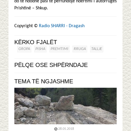
do të ndodhë pasi të përfundojë ndërtimi i autorrugës
Prishtinë – Shkup.
Copyright ©
Radio SHARRI - Dragash
KËRKO FJALËT
GROPA
PISHA
PREMTIMI
RRUGA
TALLJE
PËLQE OSE SHPËRNDAJE
TEMA TË NGJASHME
28.05.2018