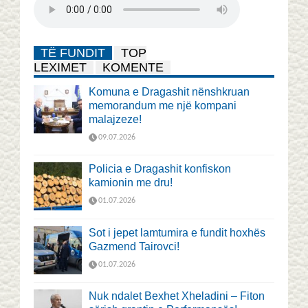
TË FUNDIT
TOP
LEXIMET
KOMENTE
Komuna e Dragashit nënshkruan
memorandum me një kompani
malajzeze!
09.07.2026
Policia e Dragashit konfiskon
kamionin me dru!
01.07.2026
Sot i jepet lamtumira e fundit hoxhës
Gazmend Tairovci!
01.07.2026
Nuk ndalet Bexhet Xheladini – Fiton