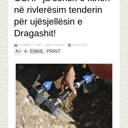
në rivlerësim tenderin
për ujësjellësin e
Dragashit!
• LOKALE
,
• TOP – Lajme
,
Sociale
19.03.2019
A
+
A
-
EMAIL
PRINT