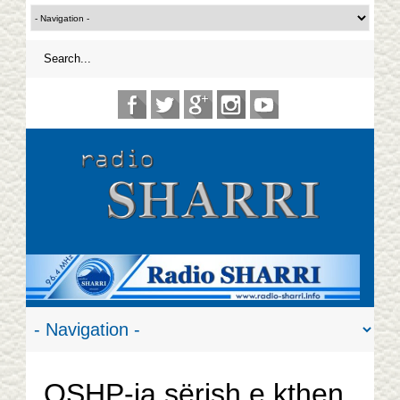
OSHP-ja sërish e kthen