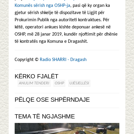
Komunës sërish nga OSHP-ja
, pasi që ky organ ka
gjetur sërish shkelje të dispozitave të Ligjit për
Prokurimin Publik nga autoriteti kontraktues. Për
këtë, operatori ankues kishte deponuar ankesë në
OSHP, më 28 janar 2019, kundër njoftimit për dhënie
të kontratës nga Komuna e Dragashit.
Copyright ©
Radio SHARRI - Dragash
KËRKO FJALËT
ANULIM TENDERI
OSHP
UJËSJELLËSI
PËLQE OSE SHPËRNDAJE
TEMA TË NGJASHME