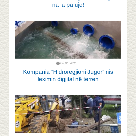
na la pa ujë!
06.01.2021
Kompania “Hidroregjioni Jugor” nis
leximin digjital në terren