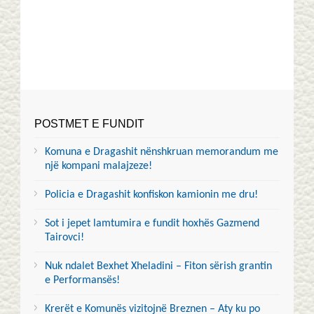
POSTMET E FUNDIT
Komuna e Dragashit nënshkruan memorandum me
një kompani malajzeze!
Policia e Dragashit konfiskon kamionin me dru!
Sot i jepet lamtumira e fundit hoxhës Gazmend
Tairovci!
Nuk ndalet Bexhet Xheladini – Fiton sërish grantin
e Performansës!
Krerët e Komunës vizitojnë Breznen – Aty ku po