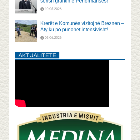
sërish grantin e Performansës!
10.06.2026
Krerët e Komunës vizitojnë Breznen –
Aty ku po punohet intensivisht!
05.06.2026
AKTUALITETE