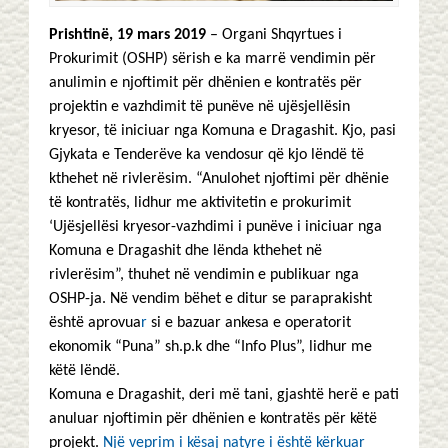
Prishtinë, 19 mars 2019
– Organi Shqyrtues i
Prokurimit (OSHP) sërish e ka marrë vendimin për
anulimin e njoftimit për dhënien e kontratës për
projektin e vazhdimit të punëve në ujësjellësin
kryesor, të iniciuar nga Komuna e Dragashit. Kjo, pasi
Gjykata e Tenderëve ka vendosur që kjo lëndë të
kthehet në rivlerësim. “Anulohet njoftimi për dhënie
të kontratës, lidhur me aktivitetin e prokurimit
‘Ujësjellësi kryesor-vazhdimi i punëve i iniciuar nga
Komuna e Dragashit dhe lënda kthehet në
rivlerësim”, thuhet në vendimin e publikuar nga
OSHP-ja. Në vendim bëhet e ditur se paraprakisht
është aprovua
r
si e bazuar ankesa e operatorit
ekonomik “Puna” sh.p.k dhe “Info Plus”, lidhur me
këtë lëndë.
Komuna e Dragashit, deri më tani, gjashtë herë e pati
anuluar njoftimin për dhënien e kontratës për këtë
projekt.
Një veprim i kësaj natyre i është kërkuar