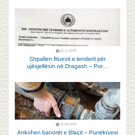
02.11.2018
Shpallen fituesit e tenderit për
ujësjellësin në Dragash – Por…
22.06.2019
Ankohen banorët e Blaçit – Punëkryesi