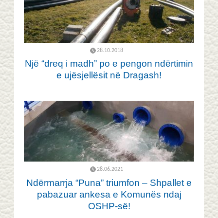
28.10.2018
Një “dreq i madh” po e pengon ndërtimin
e ujësjellësit në Dragash!
28.06.2021
Ndërmarrja “Puna” triumfon – Shpallet e
pabazuar ankesa e Komunës ndaj
OSHP-së!