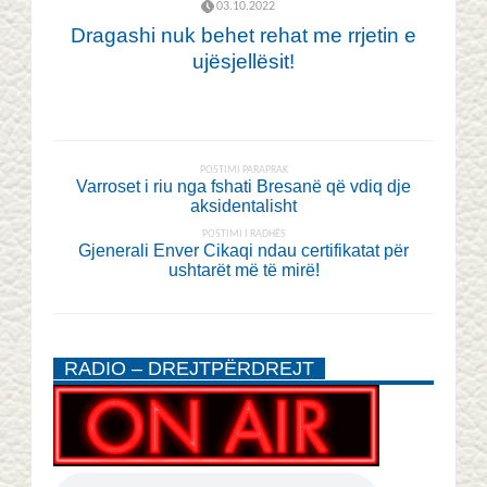
03.10.2022
Dragashi nuk behet rehat me rrjetin e
ujësjellësit!
POSTIMI PARAPRAK
Varroset i riu nga fshati Bresanë që vdiq dje
aksidentalisht
POSTIMI I RADHËS
Gjenerali Enver Cikaqi ndau certifikatat për
ushtarët më të mirë!
RADIO – DREJTPËRDREJT