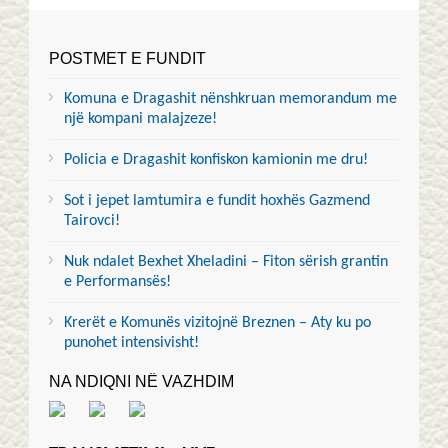
POSTMET E FUNDIT
Komuna e Dragashit nënshkruan memorandum me
një kompani malajzeze!
Policia e Dragashit konfiskon kamionin me dru!
Sot i jepet lamtumira e fundit hoxhës Gazmend
Tairovci!
Nuk ndalet Bexhet Xheladini – Fiton sërish grantin
e Performansës!
Krerët e Komunës vizitojnë Breznen – Aty ku po
punohet intensivisht!
NA NDIQNI NË VAZHDIM