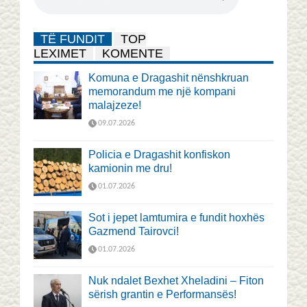
TË FUNDIT
TOP
LEXIMET
KOMENTE
Komuna e Dragashit nënshkruan
memorandum me një kompani
malajzeze!
09.07.2026
Policia e Dragashit konfiskon
kamionin me dru!
01.07.2026
Sot i jepet lamtumira e fundit hoxhës
Gazmend Tairovci!
01.07.2026
Nuk ndalet Bexhet Xheladini – Fiton
sërish grantin e Performansës!