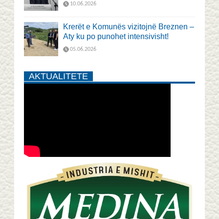
10.06.2026
Krerët e Komunës vizitojnë Breznen –
Aty ku po punohet intensivisht!
05.06.2026
AKTUALITETE