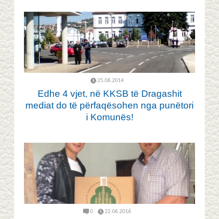
25.06.2014
Edhe 4 vjet, në KKSB të Dragashit
mediat do të përfaqësohen nga punëtori
i Komunës!
0
22.06.2016