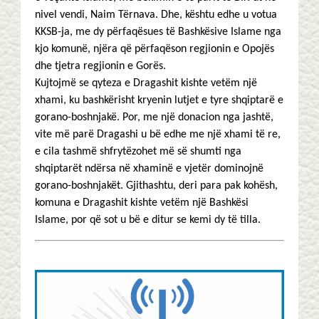
nivel vendi, Naim Tërnava. Dhe, kështu edhe u votua
KKSB-ja, me dy përfaqësues të Bashkësive Islame nga
kjo komunë, njëra që përfaqëson regjionin e Opojës
dhe tjetra regjionin e Gorës.
Kujtojmë se qyteza e Dragashit kishte vetëm një
xhami, ku bashkërisht kryenin lutjet e tyre shqiptarë e
gorano-boshnjakë. Por, me një donacion nga jashtë,
vite më parë Dragashi u bë edhe me një xhami të re,
e cila tashmë shfrytëzohet më së shumti nga
shqiptarët ndërsa në xhaminë e vjetër dominojnë
gorano-boshnjakët. Gjithashtu, deri para pak kohësh,
komuna e Dragashit kishte vetëm një Bashkësi
Islame, por që sot u bë e ditur se kemi dy të tilla.