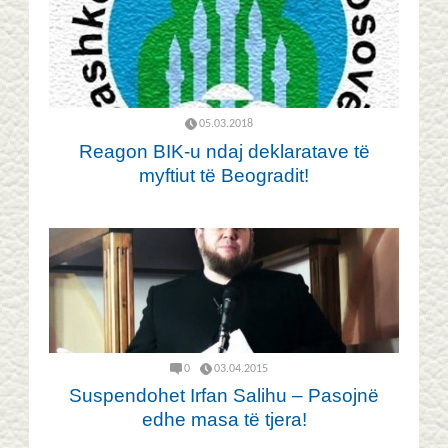
05.03.2018
Reagon BIK-u ndaj deklaratave të
myftiut të Beogradit!
0
03.04.2015
Suspendohet Irfan Salihu – Pasojnë
edhe masa të tjera!