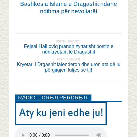
Bashkësia Islame e Dragashit ndanë
ndihma për nevojtarët
POSTIMI PARAPRAK
Fejsal Haliloviq pranon zyrtarisht postin e
nënkryetarit të Dragashit
POSTIMI I RADHËS
Kryetari i Drgashit falenderon dhe uron ata që iu
përgjigjen lutjes së tij!
RADIO – DREJTPËRDREJT