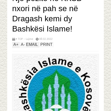
nxori në pah se në
Dragash kemi dy
Bashkësi Islame!
• TOP – Lajme
08.02.2022
A
+
A
-
EMAIL
PRINT