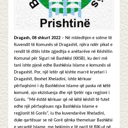
Dragash, 08 shkurt 2022
– Në mbledhjen e sotme të
Kuvendit të Komunës së Dragashit, njëra ndër pikat e
rendit të ditës ishte zgjedhja e anëtarëve në Këshillin
Komunal për Siguri në Bashkësi (KKSB), ku deri më
tani ishte pjesë edhe Bashkësia Islame e komunës së
Dragashit. Por, një letër që kishte marrë kryetari i
Dragashit, Bexhet Xheladini, ishte kërkuar
përfaqësimi i dy Bashkësive Islame që paska në këtë
komunë, ajo ekzistuesja dhe një tjetër nga regjioni i
Gorës. “Më është kërkuar që në këtë këshill të futet
edhe një përfaqësues nga Bashkësia Islame e
regjionit të Gorës”, iu tha kuvendarëve Xheladini,
duke qartësuar se në Gorë qënka themeluar Bashkësi
e veçantë Islame, me bekimin e të parit të BIK-ut në