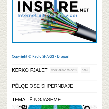
Copyright ©
Radio SHARRI - Dragash
KËRKO FJALËT
BASHKËSIA ISLAME
KKSB
PËLQE OSE SHPËRNDAJE
TEMA TË NGJASHME