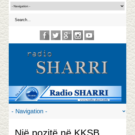
Një pozitë në KKSB