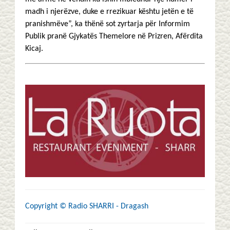
madh i njerëzve, duke e rrezikuar kështu jetën e të
pranishmëve”, ka thënë sot zyrtarja për Informim
Publik pranë Gjykatës Themelore në Prizren, Afërdita
Kicaj.
Copyright ©
Radio SHARRI - Dragash