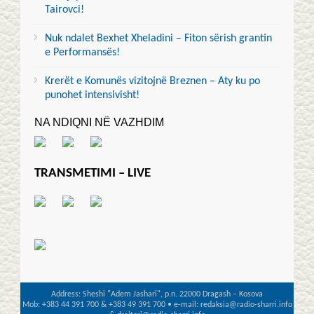
Tairovci!
Nuk ndalet Bexhet Xheladini – Fiton sërish grantin
e Performansës!
Krerët e Komunës vizitojnë Breznen – Aty ku po
punohet intensivisht!
NA NDIQNI NË VAZHDIM
TRANSMETIMI – LIVE
Address: Sheshi "Adem Jashari", p.n. 22000 Dragash – Kosova
Mob: +383 44 391 700 & +383 49 391 700 • e-mail: redaksia@radio-sharri.info