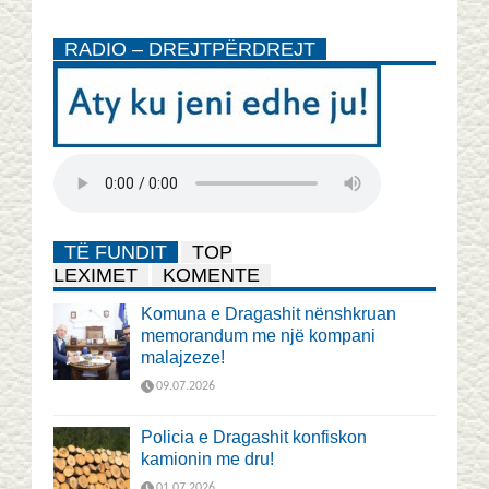
RADIO – DREJTPËRDREJT
TË FUNDIT
TOP
LEXIMET
KOMENTE
Komuna e Dragashit nënshkruan
memorandum me një kompani
malajzeze!
09.07.2026
Policia e Dragashit konfiskon
kamionin me dru!
01.07.2026