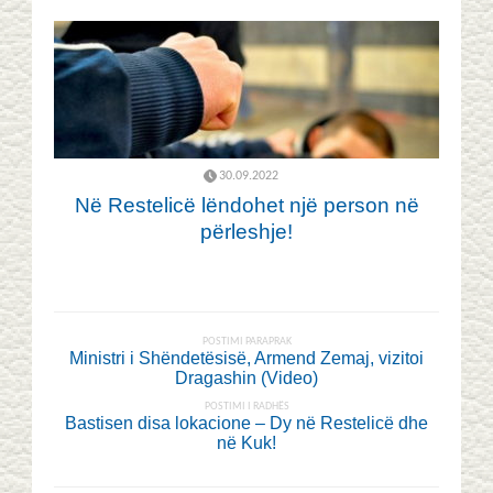
30.09.2022
Në Restelicë lëndohet një person në
përleshje!
POSTIMI PARAPRAK
Ministri i Shëndetësisë, Armend Zemaj, vizitoi
Dragashin (Video)
POSTIMI I RADHËS
Bastisen disa lokacione – Dy në Restelicë dhe
në Kuk!