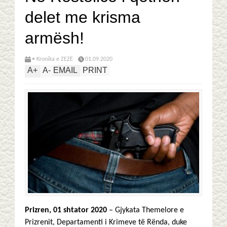
delet me krisma
armësh!
• Kronika e ZEZË
01.09.2020
A
+
A
-
EMAIL
PRINT
Prizren, 01 shtator 2020
– Gjykata Themelore e
Prizrenit, Departamenti i Krimeve të Rënda, duke