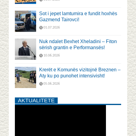
Sot i jepet lamtumira e fundit hoxhës
Gazmend Tairovci!
01.07.2026
Nuk ndalet Bexhet Xheladini – Fiton
sërish grantin e Performansës!
10.06.2026
Krerët e Komunës vizitojnë Breznen –
Aty ku po punohet intensivisht!
05.06.2026
AKTUALITETE