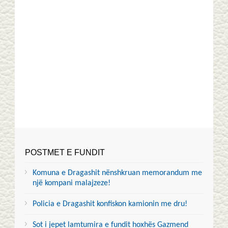
POSTMET E FUNDIT
Komuna e Dragashit nënshkruan memorandum me
një kompani malajzeze!
Policia e Dragashit konfiskon kamionin me dru!
Sot i jepet lamtumira e fundit hoxhës Gazmend