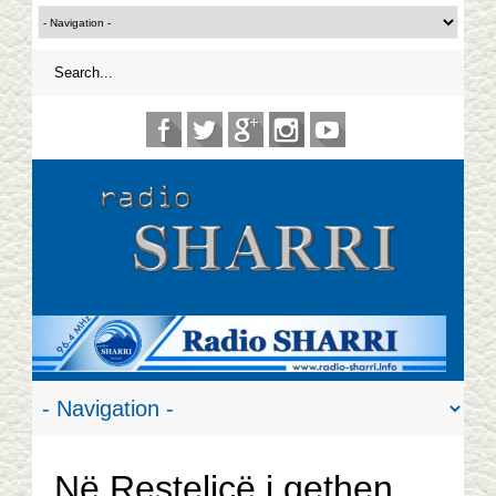
Në Restelicë i qethen