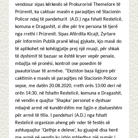
vendosur sipas kërkesës së Prokurorisë Themelore të
Prizrenit, ka caktuar masën e paraqitjes në Stacionin
Policor ndaj të pandehurit (A.D.) nga fshati Restelicë,
komuna e Dragashit, si dhe për tre persona të tjerë
nga rrethi i Prizrenit. Sipas Afërdita Kicajt, Zyrtare
për Informim Publik pranë kësaj gjykate, kjo masë do
të aplikohet në kohëzgjatje prej një muaji, për shkak
të dyshimit të bazuar se është kryer vepër penale,
mbajtja në pronësi, kontroll ose posedim të
paautorizuar të armëve. “Ekziston baza ligjore për
caktimin e masës së paraqitjes në Stacionin Policor
sepse, me datën 20.08.2020, rreth orës 13:00 deri në
orën 14:30, në fshatin Restelicë, komuna e Dragashit,
në vendin e quajtur ‘Shapka’ personat e dyshuar
mbajnë armë në kundërshtim me ligjin e zbatueshëm
për armë të tilla. I pandehuri (A.D.) nga fshati
Restelicë organizon aheng për nder të festës së
ashtuquajtur ‘Qethje e deleve’, ku gjuajnë disa herë
me armë në vendin ku ishin mbledhur një numër i