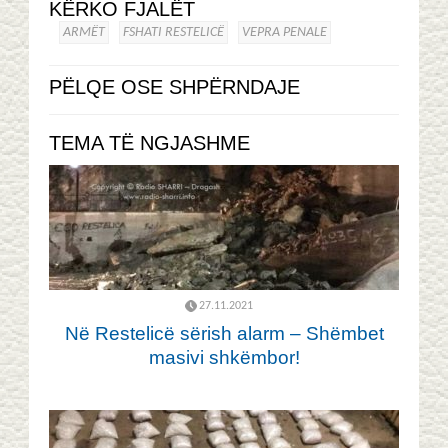
KËRKO FJALËT
ARMËT
FSHATI RESTELICË
VEPRA PENALE
PËLQE OSE SHPËRNDAJE
TEMA TË NGJASHME
27.11.2021
Në Restelicë sërish alarm – Shëmbet
masivi shkëmbor!