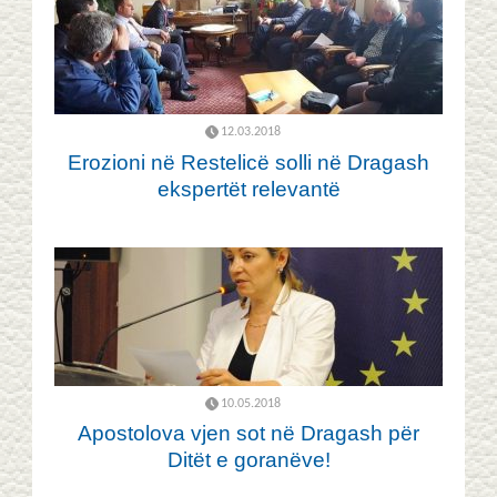
12.03.2018
Erozioni në Restelicë solli në Dragash
ekspertët relevantë
10.05.2018
Apostolova vjen sot në Dragash për
Ditët e goranëve!