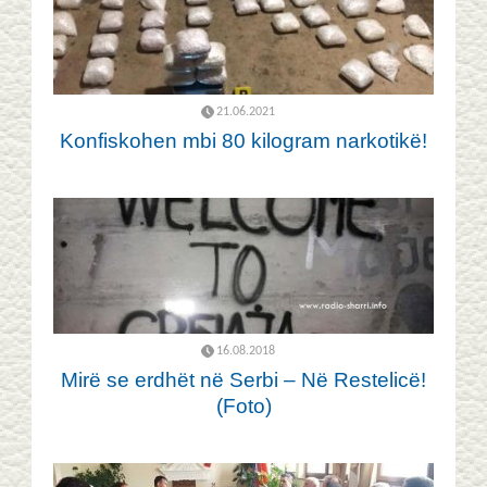
21.06.2021
Konfiskohen mbi 80 kilogram narkotikë!
16.08.2018
Mirë se erdhët në Serbi – Në Restelicë!
(Foto)