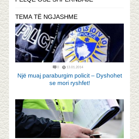
TEMA TË NGJASHME
0
13.01.2014
Një muaj paraburgim policit – Dyshohet
se mori ryshfet!