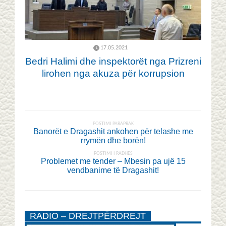
17.05.2021
Bedri Halimi dhe inspektorët nga Prizreni
lirohen nga akuza për korrupsion
POSTIMI PARAPRAK
Banorët e Dragashit ankohen për telashe me
rrymën dhe borën!
POSTIMI I RADHËS
Problemet me tender – Mbesin pa ujë 15
vendbanime të Dragashit!
RADIO – DREJTPËRDREJT