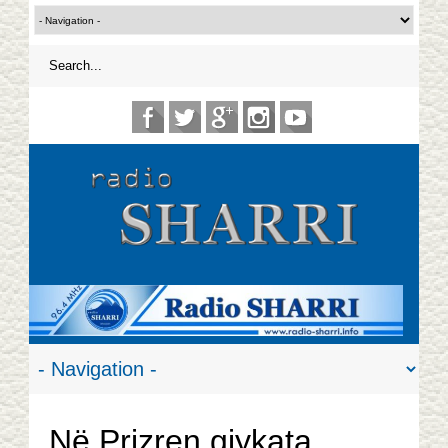
Në Prizren gjykata