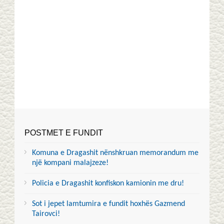
POSTMET E FUNDIT
Komuna e Dragashit nënshkruan memorandum me
një kompani malajzeze!
Policia e Dragashit konfiskon kamionin me dru!
Sot i jepet lamtumira e fundit hoxhës Gazmend
Tairovci!