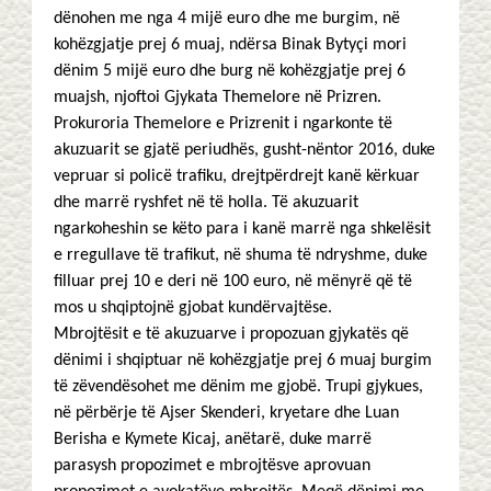
dënohen me nga 4 mijë euro dhe me burgim, në
kohëzgjatje prej 6 muaj, ndërsa Binak Bytyçi mori
dënim 5 mijë euro dhe burg në kohëzgjatje prej 6
muajsh, njoftoi Gjykata Themelore në Prizren.
Prokuroria Themelore e Prizrenit i ngarkonte të
akuzuarit se gjatë periudhës, gusht-nëntor 2016, duke
vepruar si policë trafiku, drejtpërdrejt kanë kërkuar
dhe marrë ryshfet në të holla. Të akuzuarit
ngarkoheshin se këto para i kanë marrë nga shkelësit
e rregullave të trafikut, në shuma të ndryshme, duke
filluar prej 10 e deri në 100 euro, në mënyrë që të
mos u shqiptojnë gjobat kundërvajtëse.
Mbrojtësit e të akuzuarve i propozuan gjykatës që
dënimi i shqiptuar në kohëzgjatje prej 6 muaj burgim
të zëvendësohet me dënim me gjobë. Trupi gjykues,
në përbërje të Ajser Skenderi, kryetare dhe Luan
Berisha e Kymete Kicaj, anëtarë, duke marrë
parasysh propozimet e mbrojtësve aprovuan