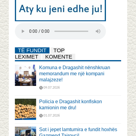
TË FUNDIT
TOP
LEXIMET
KOMENTE
Komuna e Dragashit nënshkruan
memorandum me një kompani
malajzeze!
09.07.2026
Policia e Dragashit konfiskon
kamionin me dru!
01.07.2026
Sot i jepet lamtumira e fundit hoxhës
Gazmend Tairovci!