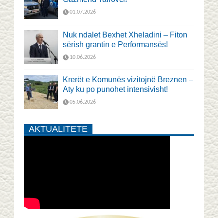
01.07.2026
Nuk ndalet Bexhet Xheladini – Fiton
sërish grantin e Performansës!
10.06.2026
Krerët e Komunës vizitojnë Breznen –
Aty ku po punohet intensivisht!
05.06.2026
AKTUALITETE