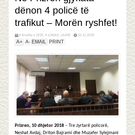
dënon 4 policë të
trafikut – Morën ryshfet!
• Kronika e ZEZË
,
• LOKALE
,
LAJME
10.12.2018
A
+
A
-
EMAIL
PRINT
Prizren, 10 dhjetor 2018
– Tre zyrtarë policorë,
Neshat Avdaj, Driton Bajrami dhe Muzafer Sylejmani