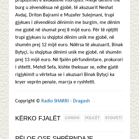
propozimet e avokatëve mbrojtës. Meqë dënimi me
burg u zëvendësua në gjobë, të akuzuarit Neshat
Avdaj, Driton Bajrami e Muzafer Sulejmani, trupi
gjykues i zëvendësoi dënimin me burgim, me dënim
me gjobë në shumat prej 8 mijë euro. Për të njëjtit
trupi gjykues iu shqiptoi dënim unik me gjobë, në
shumën prej 12 mijë euro. Ndërsa të akuzuarit, Binak
Bytyçi, iu shqiptua dënimi unik me gjobë, në shumën
prej 13 mijë euro. Në fjalën përfundimtare, prokurori
i shtetit, Mehdi Sefa, kishte theksuar se, edhe gjatë
rigjykimit u vërtetua se i akuzuari Binak Bytyçi ka
kryer veprën penale, marrja e ryshfetit.
Copyright ©
Radio SHARRI - Dragash
KËRKO FJALËT
GJYKIMI
POLICËT
RYSHFETI
PËLQE OSE SHPËRNDAJE