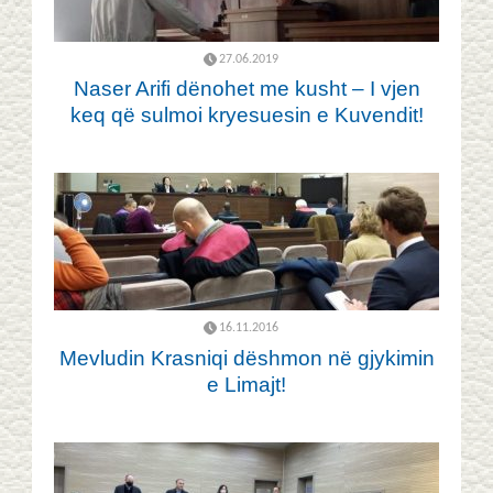
27.06.2019
Naser Arifi dënohet me kusht – I vjen
keq që sulmoi kryesuesin e Kuvendit!
16.11.2016
Mevludin Krasniqi dëshmon në gjykimin
e Limajt!