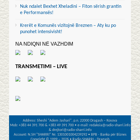
Nuk ndalet Bexhet Xheladini – Fiton sërish grantin
e Performansës!
Krerët e Komunës vizitojnë Breznen – Aty ku po
punohet intensivisht!
NA NDIQNI NË VAZHDIM
TRANSMETIMI – LIVE
Address: Sheshi "Adem Jashari", p.n. 22000 Dragash – Kosova
Mob: +383 44 391 700 & +383 49 391 700 • e-mail: redaksia@radio-sharri.info
& drejtori@radio-sharri.info
Account: N.SH "SHARRI" Nr. 1301001004239292 • BPB - Banka për Biznes
Copyright © 1999 – 2026 • Radio SHARRI - Dragash