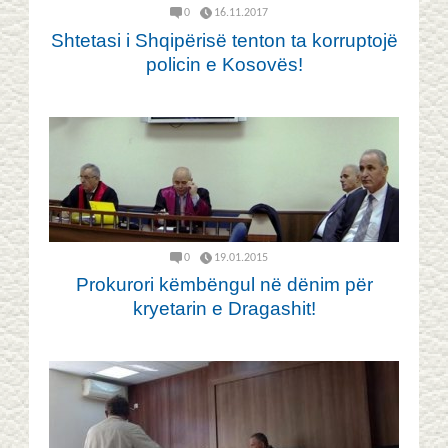
0
16.11.2017
Shtetasi i Shqipërisë tenton ta korruptojë
policin e Kosovës!
0
19.01.2015
Prokurori këmbëngul në dënim për
kryetarin e Dragashit!