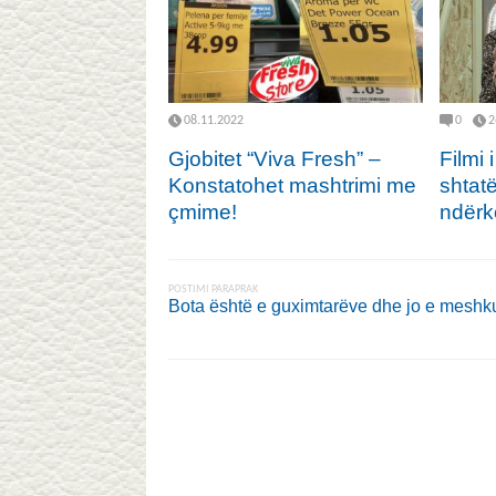
08.11.2022
0
2
Gjobitet “Viva Fresh” –
Filmi 
Konstatohet mashtrimi me
shtat
çmime!
ndërk
POSTIMI PARAPRAK
Bota është e guximtarëve dhe jo e meshk