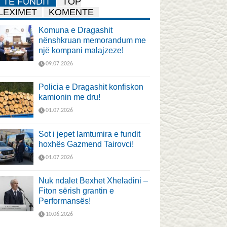
TË FUNDIT
TOP
LEXIMET
KOMENTE
Komuna e Dragashit
nënshkruan memorandum me
një kompani malajzeze!
09.07.2026
Policia e Dragashit konfiskon
kamionin me dru!
01.07.2026
Sot i jepet lamtumira e fundit
hoxhës Gazmend Tairovci!
01.07.2026
Nuk ndalet Bexhet Xheladini –
Fiton sërish grantin e
Performansës!
10.06.2026