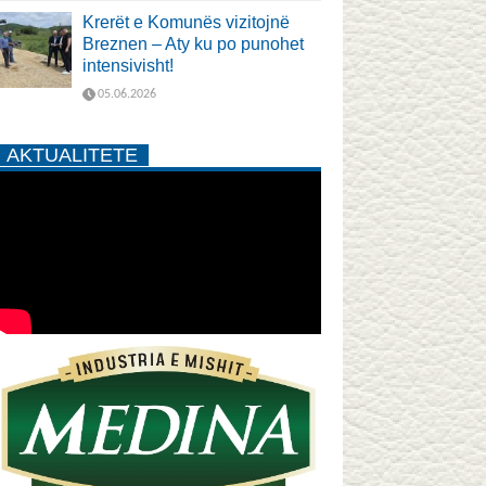
Krerët e Komunës vizitojnë
Breznen – Aty ku po punohet
intensivisht!
05.06.2026
AKTUALITETE