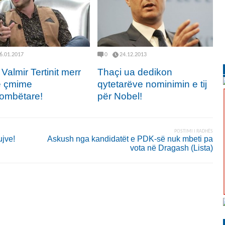
6.01.2017
0
24.12.2013
i Valmir Tertinit merr
Thaçi ua dedikon
ë çmime
qytetarëve nominimin e tij
ombëtare!
për Nobel!
POSTIMI I RADHËS
ujve!
Askush nga kandidatët e PDK-së nuk mbeti pa
vota në Dragash (Lista)