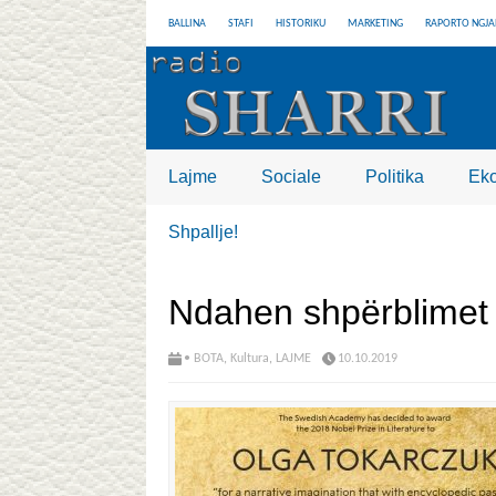
BALLINA
STAFI
HISTORIKU
MARKETING
RAPORTO NGJA
Lajme
Sociale
Politika
Ek
Shpallje!
Ndahen shpërblimet 
• BOTA
,
Kultura
,
LAJME
10.10.2019