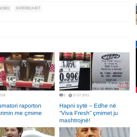
NOBEL
SHPËRBLIMET
2018
0
27.07.2015
matori raporton
Hapni sytë – Edhe në
rimin me çmime
“Viva Fresh” çmimet ju
mashtrojnë!