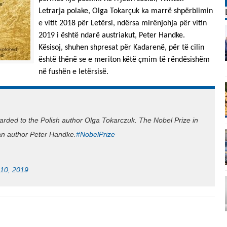
Letrarja polake, Olga Tokarçuk ka marrë shpërblimin
e vitit 2018 për Letërsi, ndërsa mirënjohja për vitin
2019 i është ndarë austriakut, Peter Handke.
Kësisoj, shuhen shpresat për Kadarenë, për të cilin
është thënë se e meriton këtë çmim të rëndësishëm
në fushën e letërsisë.
warded to the Polish author Olga Tokarczuk. The Nobel Prize in
ian author Peter Handke.
#NobelPrize
 10, 2019