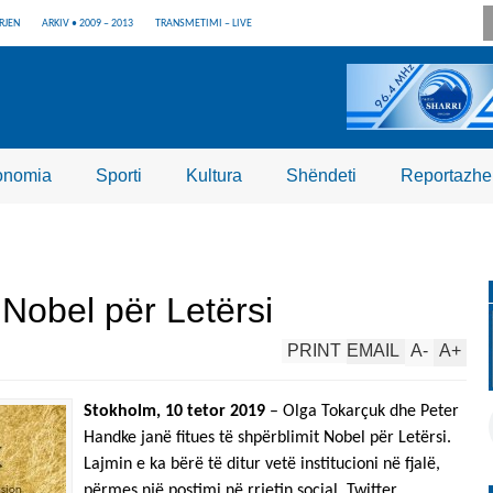
RJEN
ARKIV • 2009 – 2013
TRANSMETIMI – LIVE
onomia
Sporti
Kultura
Shëndeti
Reportazhe
Nobel për Letërsi
PRINT
EMAIL
A
-
A
+
Stokholm, 10 tetor 2019
– Оlga Тоkarçuk dhe Peter
Handke janë fitues të shpërblimit Nobel për Letërsi.
Lajmin e ka bërë të ditur vetë institucioni në fjalë,
përmes një postimi në rrjetin social, Twitter.