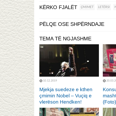
KËRKO FJALËT
ÇMIMET
LETËRSI
PËLQE OSE SHPËRNDAJE
TEMA TË NGJASHME
10.12.2019
20.03.
Mjekja suedeze e kthen
Konsu
çmimin Nobel – Vuçiq e
masht
vlerëson Hendken!
(Foto)