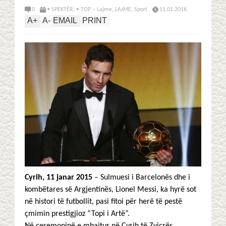
0
• SPEKTËR
,
• TOP – Lajme
,
LAJME
,
Sport
11.01.2016
A
+
A
-
EMAIL
PRINT
Cyrih, 11 janar 2015
– Sulmuesi i Barcelonës dhe i
kombëtares së Argjentinës, Lionel Messi, ka hyrë sot
në histori të futbollit, pasi fitoi për herë të pestë
çmimin prestigjioz “Topi i Artë”.