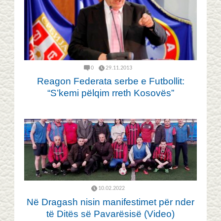
0
29.11.2013
Reagon Federata serbe e Futbollit:
“S’kemi pëlqim rreth Kosovës”
10.02.2022
Në Dragash nisin manifestimet për nder
të Ditës së Pavarësisë (Video)