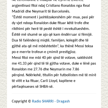
Në ceremoninë e mbajtur në Cyrih të Zvicrës,
argjentinasi fitoi ndaj Cristiano Ronaldos nga Real
Madridi dhe Neymarit të Barcelonës.
“Është moment i jashtëzakonshëm për mua, pasi për
dy vjet ndoqa Ronaldon duke fituar këtë trofe dhe
rikthimi për herë të pestë është i mrekullueshëm.
Është më shumë se ajo që kam ëndërruar si fëmijë.
Dua të falënderoj miqtë, familjen, kolegët dhe të
gjithë ata që më mbështetën”, ka thënë Messi teksa
po e merrte trofeun e çmimit prestigjioz.
Messi fitoi me mbi 40 për qind të votave, saktësisht
me 41.33 për qind të të gjitha votave, duke e lënë pas
Ronaldon me 27.76 dhe Neymarin me 7.86
përqind. Ndërkohë, titullin për futbollisten më të mirë
të vitit e ka fituar, Carli Lloyd, kapitene e
përfaqësueses së SHBA-së.
Copyright ©
Radio SHARRI - Dragash