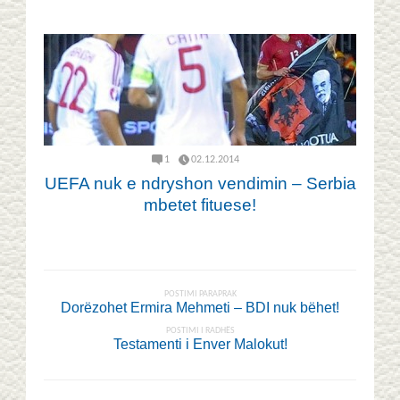
1
02.12.2014
UEFA nuk e ndryshon vendimin – Serbia
mbetet fituese!
POSTIMI PARAPRAK
Dorëzohet Ermira Mehmeti – BDI nuk bëhet!
POSTIMI I RADHËS
Testamenti i Enver Malokut!