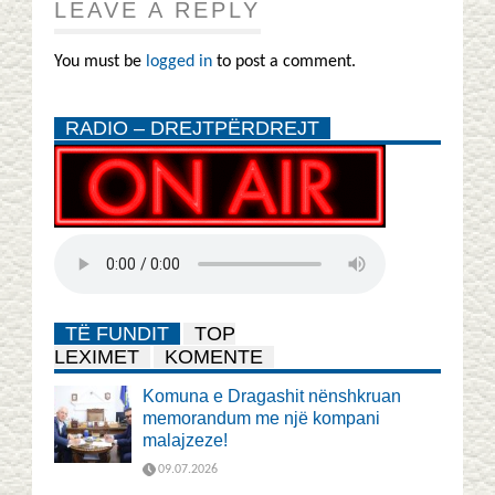
LEAVE A REPLY
You must be
logged in
to post a comment.
RADIO – DREJTPËRDREJT
TË FUNDIT
TOP
LEXIMET
KOMENTE
Komuna e Dragashit nënshkruan
memorandum me një kompani
malajzeze!
09.07.2026