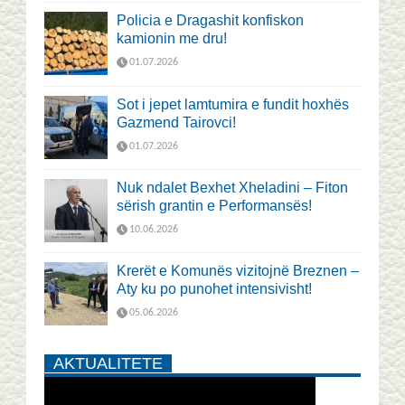
Policia e Dragashit konfiskon
kamionin me dru!
01.07.2026
Sot i jepet lamtumira e fundit hoxhës
Gazmend Tairovci!
01.07.2026
Nuk ndalet Bexhet Xheladini – Fiton
sërish grantin e Performansës!
10.06.2026
Krerët e Komunës vizitojnë Breznen –
Aty ku po punohet intensivisht!
05.06.2026
AKTUALITETE