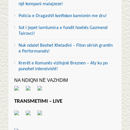
një kompani malajzeze!
Policia e Dragashit konfiskon kamionin me dru!
Sot i jepet lamtumira e fundit hoxhës Gazmend
Tairovci!
Nuk ndalet Bexhet Xheladini – Fiton sërish grantin
e Performansës!
Krerët e Komunës vizitojnë Breznen – Aty ku po
punohet intensivisht!
NA NDIQNI NË VAZHDIM
TRANSMETIMI – LIVE