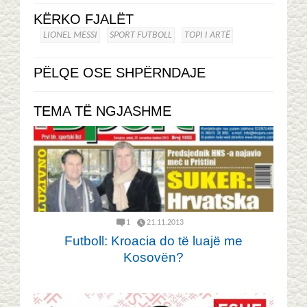
KËRKO FJALËT
LIONEL MESSI
SPORT FUTBOLL
TOPI I ARTË
PËLQE OSE SHPËRNDAJE
TEMA TË NGJASHME
1
21.11.2013
Futboll: Kroacia do të luajë me
Kosovën?