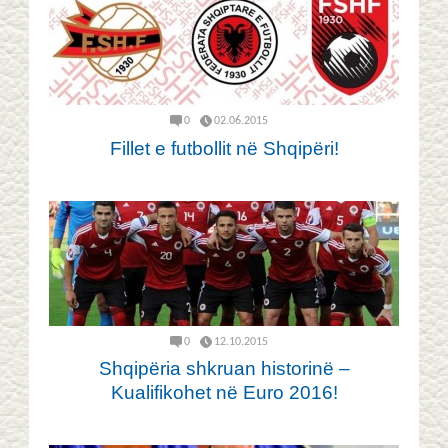
0
02.06.2015
Fillet e futbollit në Shqipëri!
0
12.10.2015
Shqipëria shkruan historinë –
Kualifikohet në Euro 2016!