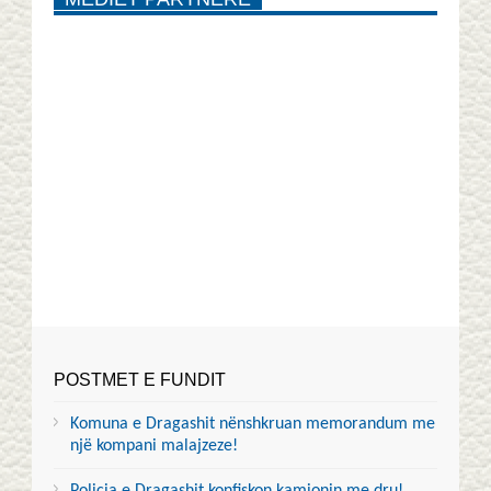
POSTMET E FUNDIT
Komuna e Dragashit nënshkruan memorandum me
një kompani malajzeze!
Policia e Dragashit konfiskon kamionin me dru!