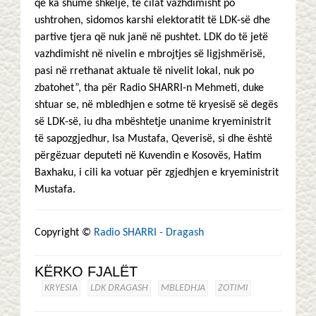
që ka shumë shkelje, të cilat vazhdimisht po
ushtrohen, sidomos karshi elektoratit të LDK-së dhe
partive tjera që nuk janë në pushtet. LDK do të jetë
vazhdimisht në nivelin e mbrojtjes së ligjshmërisë,
pasi në rrethanat aktuale të nivelit lokal, nuk po
zbatohet”, tha për Radio SHARRI-n Mehmeti, duke
shtuar se, në mbledhjen e sotme të kryesisë së degës
së LDK-së, iu dha mbështetje unanime kryeministrit
të sapozgjedhur, Isa Mustafa, Qeverisë, si dhe është
përgëzuar deputeti në Kuvendin e Kosovës, Hatim
Baxhaku, i cili ka votuar për zgjedhjen e kryeministrit
Mustafa.
Copyright ©
Radio SHARRI - Dragash
KËRKO FJALËT
KRYESIA
LDK DRAGASH
MBLEDHJA
ZOTIMI