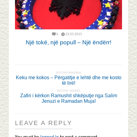
0
23.03.2015
Një tokë, një popull – Një ëndërr!
POSTIMI PARAPRAK
Keku me kokos – Përgatitje e lehtë dhe me kosto
të lirë!
POSTIMI I RADHËS
Zafiri i kërkon Ramushit shkëputje nga Salim
Jenuzi e Ramadan Muja!
LEAVE A REPLY