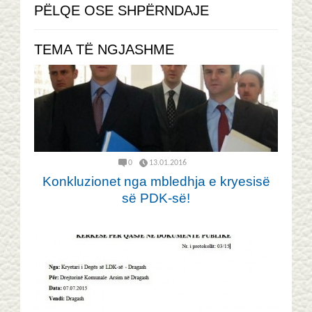
PËLQE OSE SHPËRNDAJE
TEMA TË NGJASHME
0
13.01.2016
Konkluzionet nga mbledhja e kryesisë
së PDK-së!