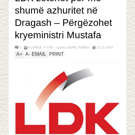
shumë azhuritet në
Dragash – Përgëzohet
kryeministri Mustafa
0
• LOKALE
,
• TOP – Lajme
,
LAJME
,
Politika
13.12.2014
A
+
A
-
EMAIL
PRINT