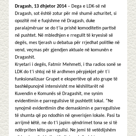
Dragash, 13 dhjetor 2014
– Dega e LDK-së në
Dragash, sot është zotur për më shumë azhuritet, si
opozitë më e fuqishme në Dragash, duke
paralajmëruar se do t’ia prishë komoditetin partisë
në pushtet. Në mbledhjen e rregullt të kryesisë së
degës, mes tjerash u debatua për rrjedhat politike në
vend, veçmas për gjendjen aktuale në komunën e
Dragashit.
Kryetari i degës, Fatmir Mehmeti, i tha radios sonë se
LDK do t’i shtoj në të ardhmen përpjekjet për t`i
funksionalizuar Grupet e ekspertëve që ato grupe të
bashkëpunojnë intensivisht me këshilltarët në
Kuvendin e Komunës së Dragashit, me synim
evidentimin e parregullsive të pushtetit lokal. “Ne
synojmë evidentimin dhe demaskimin e parregullsive
të shumta që po ndodhin në qeverisjen lokale. Pasi ta
arrijmë këtë, ne do t’i japim qëndrimet tona se si të
ndërpriten këto parregullsi. Ne jemi të vetëdijshëm