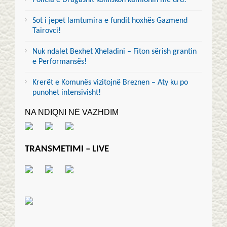
Sot i jepet lamtumira e fundit hoxhës Gazmend
Tairovci!
Nuk ndalet Bexhet Xheladini – Fiton sërish grantin
e Performansës!
Krerët e Komunës vizitojnë Breznen – Aty ku po
punohet intensivisht!
NA NDIQNI NË VAZHDIM
TRANSMETIMI – LIVE