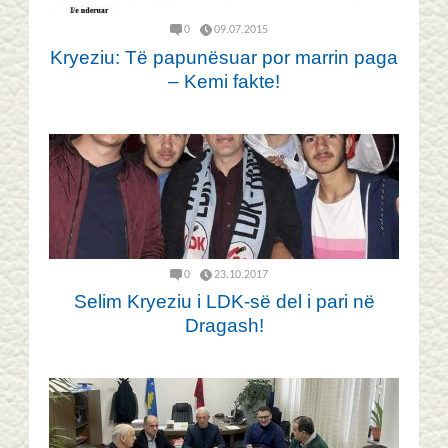
0
09.07.2015
Kryeziu: Të papunësuar por marrin paga
– Kemi fakte!
0
23.10.2017
Selim Kryeziu i LDK-së del i pari në
Dragash!