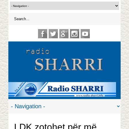
LDK zotohet për më