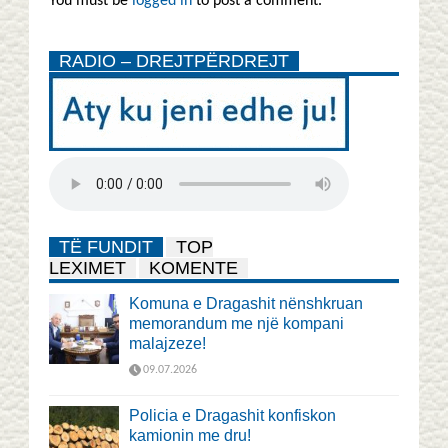
You must be
logged in
to post a comment.
RADIO – DREJTPËRDREJT
TË FUNDIT
TOP
LEXIMET
KOMENTE
Komuna e Dragashit nënshkruan
memorandum me një kompani
malajzeze!
09.07.2026
Policia e Dragashit konfiskon
kamionin me dru!