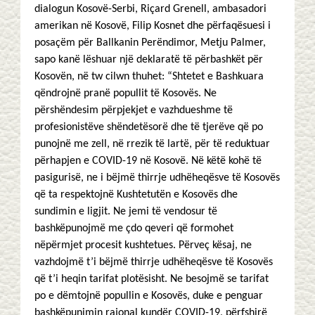
dialogun Kosovë-Serbi, Riçard Grenell, ambasadori
amerikan në Kosovë, Filip Kosnet dhe përfaqësuesi i
posaçëm për Ballkanin Perëndimor, Metju Palmer,
sapo kanë lëshuar një deklaratë të përbashkët për
Kosovën, në tw cilwn thuhet: “Shtetet e Bashkuara
qëndrojnë pranë popullit të Kosovës. Ne
përshëndesim përpjekjet e vazhdueshme të
profesionistëve shëndetësorë dhe të tjerëve që po
punojnë me zell, në rrezik të lartë, për të reduktuar
përhapjen e COVID-19 në Kosovë. Në këtë kohë të
pasigurisë, ne i bëjmë thirrje udhëheqësve të Kosovës
që ta respektojnë Kushtetutën e Kosovës dhe
sundimin e ligjit. Ne jemi të vendosur të
bashkëpunojmë me çdo qeveri që formohet
nëpërmjet procesit kushtetues. Përveç kësaj, ne
vazhdojmë t’i bëjmë thirrje udhëheqësve të Kosovës
që t’i heqin tarifat plotësisht. Ne besojmë se tarifat
po e dëmtojnë popullin e Kosovës, duke e penguar
bashkëpunimin rajonal kundër COVID-19, përfshirë