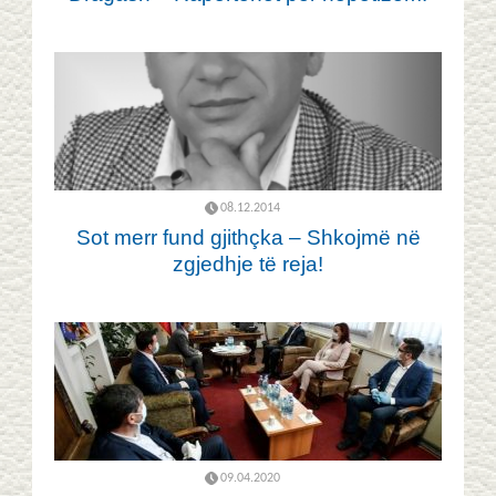
08.12.2014
Sot merr fund gjithçka – Shkojmë në
zgjedhje të reja!
09.04.2020