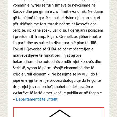
vonimin e hyrjes së furnizimeve të nevojshme në
Kosovë dhe pengimin e zhvillimit ekonomik. Ne duam
që ta bëjmë të qartë se nuk ekziston një plan sekret
për shkëmbime territoresh ndërmjet Kosovës dhe
Serbisë, siç kanë spekuluar disa. I dërguari i posaçëm
i presidentit Tramp, Riçard Grenell, asnjëherë nuk e
ka parë dhe as nuk e ka diskutuar një plan të tillë.
Fokusi i Qeverisë së SHBA-së për mbështetjen e
marrëveshjeve të fundit për linjat ajrore,
hekurudhore dhe autoudhëve ndërmjet Kosovës dhe
Serbisë, synon të përmirësojë ekonominë dhe të
krijojë vrull ekonomik. Ne besojmë se ky vrull do t’i
japë energji të re një procesi dialogu që do të çonte
drejt njohjes reciproke”, thuhet në deklaratën e
zyrtarëve të lartë amerikanë, e publikuar në faqen e
–
Departamentit të Shtetit
.