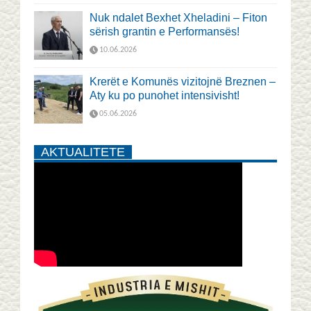
Nuk ndalet Bexhet Xheladini – Fiton
sërish grantin e Performansës!
10.06.2026
Krerët e Komunës vizitojnë Breznen –
Aty ku po punohet intensivisht!
05.06.2026
AKTUALITETE