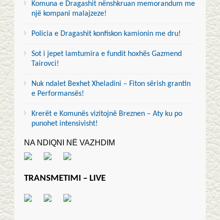
Komuna e Dragashit nënshkruan memorandum me
një kompani malajzeze!
Policia e Dragashit konfiskon kamionin me dru!
Sot i jepet lamtumira e fundit hoxhës Gazmend
Tairovci!
Nuk ndalet Bexhet Xheladini – Fiton sërish grantin
e Performansës!
Krerët e Komunës vizitojnë Breznen – Aty ku po
punohet intensivisht!
NA NDIQNI NË VAZHDIM
TRANSMETIMI – LIVE