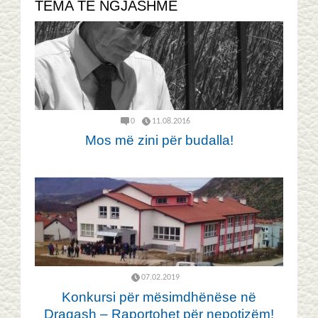
TEMA TË NGJASHME
0
11.08.2016
Mos më zini për budalla!
07.02.2019
Konkursi për mësimdhënëse në
Dragash – Raportohet për nepotizëm!