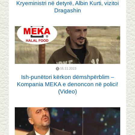
Kryeministri në detyrë, Albin Kurti, vizitoi
Dragashin
16.11.2023
Ish-punëtori kërkon dëmshpërblim –
Kompania MEKA e denoncon në polici!
(Video)