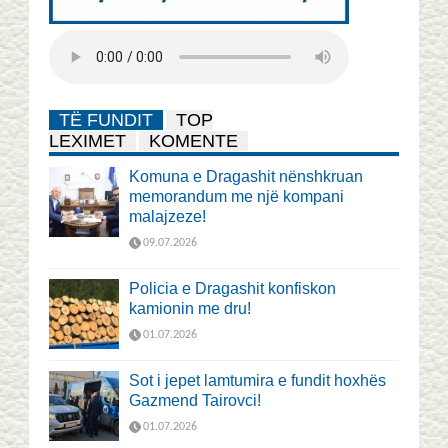
TË FUNDIT
TOP
LEXIMET
KOMENTE
Komuna e Dragashit nënshkruan
memorandum me një kompani
malajzeze!
09.07.2026
Policia e Dragashit konfiskon
kamionin me dru!
01.07.2026
Sot i jepet lamtumira e fundit hoxhës
Gazmend Tairovci!
01.07.2026