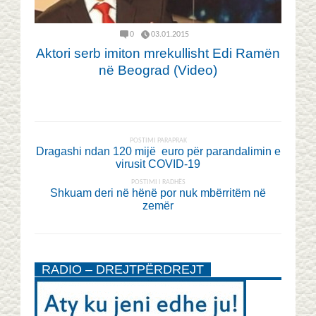
0
03.01.2015
Aktori serb imiton mrekullisht Edi Ramën
në Beograd (Video)
POSTIMI PARAPRAK
Dragashi ndan 120 mijë euro për parandalimin e
virusit COVID-19
POSTIMI I RADHËS
Shkuam deri në hënë por nuk mbërritëm në
zemër
RADIO – DREJTPËRDREJT