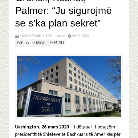
Palmer: “Ju sigurojmë
se s’ka plan sekret”
• KOMBËTARE
,
• TOP – Lajme
26.03.2020
A
+
A
-
EMAIL
PRINT
Uashington, 26 mars 2020
– I dërguari i posaçëm i
presidentit të Shteteve të Bashkuara të Amerikës për