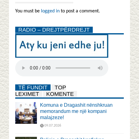
You must be
logged in
to post a comment.
RADIO – DREJTPËRDREJT
TË FUNDIT
TOP
LEXIMET
KOMENTE
Komuna e Dragashit nënshkruan
memorandum me një kompani
malajzeze!
09.07.2026