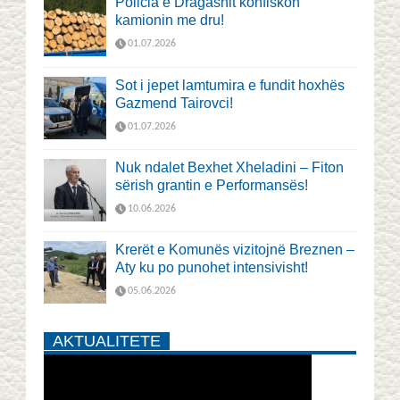
Policia e Dragashit konfiskon
kamionin me dru!
01.07.2026
Sot i jepet lamtumira e fundit hoxhës
Gazmend Tairovci!
01.07.2026
Nuk ndalet Bexhet Xheladini – Fiton
sërish grantin e Performansës!
10.06.2026
Krerët e Komunës vizitojnë Breznen –
Aty ku po punohet intensivisht!
05.06.2026
AKTUALITETE