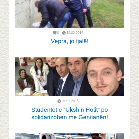
0
12.02.2014
Vepra, jo fjalë!
01.02.2018
Studentët e “Ukshin Hotit” po
solidarizohen me Gentianën!