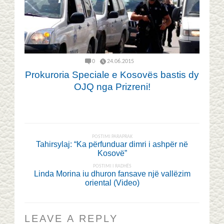
0
24.06.2015
Prokuroria Speciale e Kosovës bastis dy
OJQ nga Prizreni!
POSTIMI PARAPRAK
Tahirsylaj: “Ka përfunduar dimri i ashpër në
Kosovë”
POSTIMI I RADHËS
Linda Morina iu dhuron fansave një vallëzim
oriental (Video)
LEAVE A REPLY