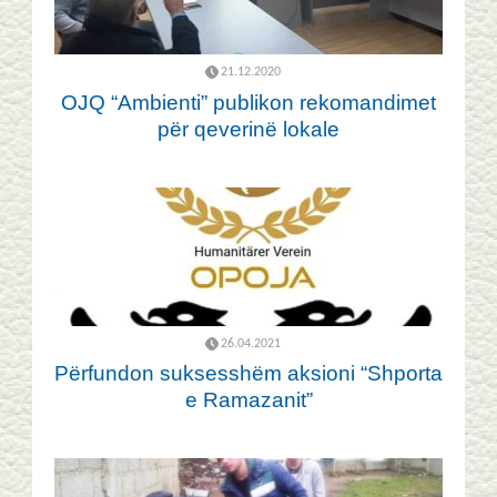
21.12.2020
OJQ “Ambienti” publikon rekomandimet
për qeverinë lokale
26.04.2021
Përfundon suksesshëm aksioni “Shporta
e Ramazanit”