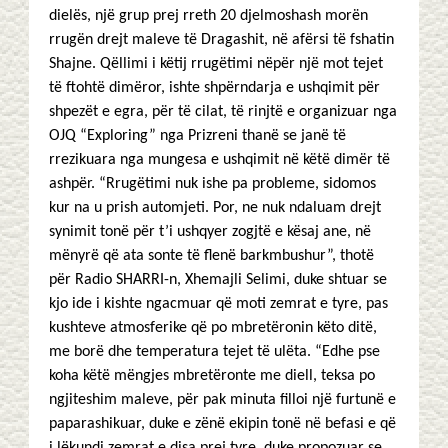
dielës, një grup prej rreth 20 djelmoshash morën
rrugën drejt maleve të Dragashit, në afërsi të fshatin
Shajne. Qëllimi i këtij rrugëtimi nëpër një mot tejet
të ftohtë dimëror, ishte shpërndarja e ushqimit për
shpezët e egra, për të cilat, të rinjtë e organizuar nga
OJQ “Exploring” nga Prizreni thanë se janë të
rrezikuara nga mungesa e ushqimit në këtë dimër të
ashpër. “Rrugëtimi nuk ishe pa probleme, sidomos
kur na u prish automjeti. Por, ne nuk ndaluam drejt
synimit tonë për t’i ushqyer zogjtë e kësaj ane, në
mënyrë që ata sonte të flenë barkmbushur”, thotë
për Radio SHARRI-n, Xhemajli Selimi, duke shtuar se
kjo ide i kishte ngacmuar që moti zemrat e tyre, pas
kushteve atmosferike që po mbretëronin këto ditë,
me borë dhe temperatura tejet të ulëta. “Edhe pse
koha këtë mëngjes mbretëronte me diell, teksa po
ngjiteshim maleve, për pak minuta filloi një furtunë e
paparashikuar, duke e zënë ekipin tonë në befasi e që