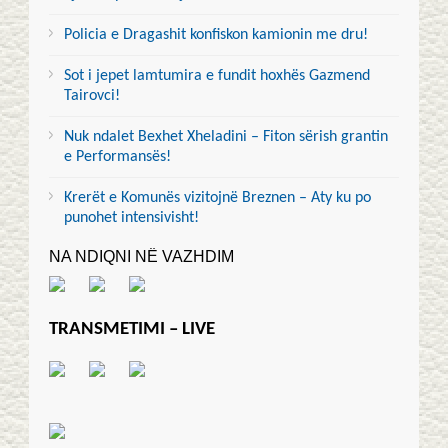
Policia e Dragashit konfiskon kamionin me dru!
Sot i jepet lamtumira e fundit hoxhës Gazmend
Tairovci!
Nuk ndalet Bexhet Xheladini – Fiton sërish grantin
e Performansës!
Krerët e Komunës vizitojnë Breznen – Aty ku po
punohet intensivisht!
NA NDIQNI NË VAZHDIM
TRANSMETIMI – LIVE