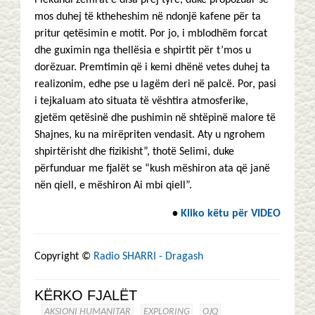
i lëkundi zemrat e disa prej tyre, duke propozuar se
mos duhej të ktheheshim në ndonjë kafene për ta
pritur qetësimin e motit. Por jo, i mblodhëm forcat
dhe guximin nga thellësia e shpirtit për t’mos u
dorëzuar. Premtimin që i kemi dhënë vetes duhej ta
realizonim, edhe pse u lagëm deri në palcë. Por, pasi
i tejkaluam ato situata të vështira atmosferike,
gjetëm qetësinë dhe pushimin në shtëpinë malore të
Shajnes, ku na mirëpriten vendasit. Aty u ngrohem
shpirtërisht dhe fizikisht”, thotë Selimi, duke
përfunduar me fjalët se “kush mëshiron ata që janë
nën qiell, e mëshiron Ai mbi qiell”.
•
Kliko k
ë
tu p
ë
r VIDEO
Copyright ©
Radio SHARRI - Dragash
KËRKO FJALËT
AKSIONI HUMANITAR
EXPLORING
OJQ