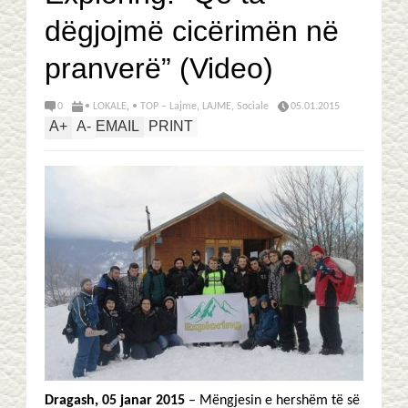
dëgjojmë cicërimën në
pranverë” (Video)
0
• LOKALE
,
• TOP – Lajme
,
LAJME
,
Sociale
05.01.2015
A
+
A
-
EMAIL
PRINT
Dragash, 05 janar 2015
– Mëngjesin e hershëm të së