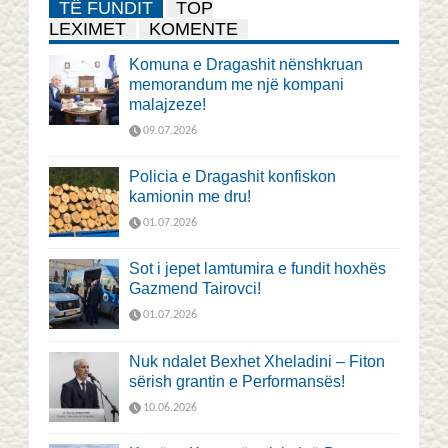
TË FUNDIT
TOP
LEXIMET
KOMENTE
Komuna e Dragashit nënshkruan
memorandum me një kompani
malajzeze!
09.07.2026
Policia e Dragashit konfiskon
kamionin me dru!
01.07.2026
Sot i jepet lamtumira e fundit hoxhës
Gazmend Tairovci!
01.07.2026
Nuk ndalet Bexhet Xheladini – Fiton
sërish grantin e Performansës!
10.06.2026