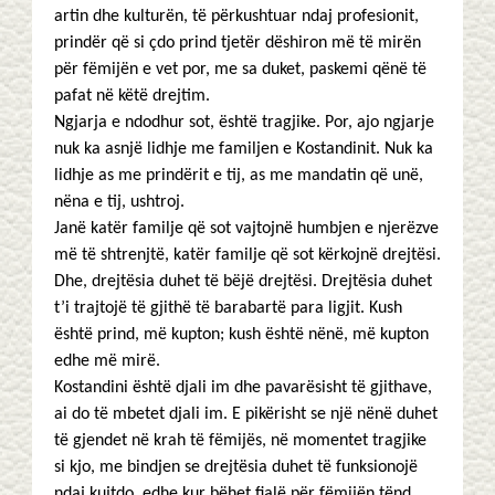
artin dhe kulturën, të përkushtuar ndaj profesionit,
prindër që si çdo prind tjetër dëshiron më të mirën
për fëmijën e vet por, me sa duket, paskemi qënë të
pafat në këtë drejtim.
Ngjarja e ndodhur sot, është tragjike. Por, ajo ngjarje
nuk ka asnjë lidhje me familjen e Kostandinit. Nuk ka
lidhje as me prindërit e tij, as me mandatin që unë,
nëna e tij, ushtroj.
Janë katër familje që sot vajtojnë humbjen e njerëzve
më të shtrenjtë, katër familje që sot kërkojnë drejtësi.
Dhe, drejtësia duhet të bëjë drejtësi. Drejtësia duhet
t’i trajtojë të gjithë të barabartë para ligjit. Kush
është prind, më kupton; kush është nënë, më kupton
edhe më mirë.
Kostandini është djali im dhe pavarësisht të gjithave,
ai do të mbetet djali im. E pikërisht se një nënë duhet
të gjendet në krah të fëmijës, në momentet tragjike
si kjo, me bindjen se drejtësia duhet të funksionojë
ndaj kujtdo, edhe kur bëhet fjalë për fëmijën tënd,