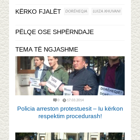
KËRKO FJALËT
DORËHEQJA
LUIZA XHUVANI
PËLQE OSE SHPËRNDAJE
TEMA TË NGJASHME
0
17.03.2014
Policia arreston protestuesit – Iu kërkon
respektim procedurash!