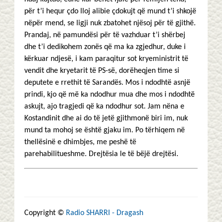
për t’i hequr çdo lloj alibie çdokujt që mund t’i shkojë
nëpër mend, se ligji nuk zbatohet njësoj për të gjithë.
Prandaj, në pamundësi për të vazhduar t’i shërbej
dhe t’i dedikohem zonës që ma ka zgjedhur, duke i
kërkuar ndjesë, i kam paraqitur sot kryeministrit të
vendit dhe kryetarit të PS-së, dorëheqjen time si
deputete e rrethit të Sarandës. Mos i ndodhtë asnjë
prindi, kjo që më ka ndodhur mua dhe mos i ndodhtë
askujt, ajo tragjedi që ka ndodhur sot. Jam nëna e
Kostandinit dhe ai do të jetë gjithmonë biri im, nuk
mund ta mohoj se është gjaku im. Po tërhiqem në
thellësinë e dhimbjes, me peshë të
parehabilitueshme. Drejtësia le të bëjë drejtësi.
Copyright ©
Radio SHARRI - Dragash