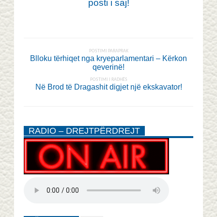
posti i saj!
POSTIMI PARAPRAK
Blloku tërhiqet nga kryeparlamentari – Kërkon
qeverinë!
POSTIMI I RADHËS
Në Brod të Dragashit digjet një ekskavator!
RADIO – DREJTPËRDREJT