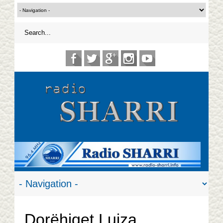
Dorëhiqet Luiza