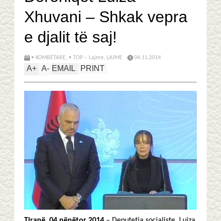
Xhuvani – Shkak vepra
e djalit të saj!
• KOMBËTARE
,
• TOP – Lajme
,
LAJME
04.11.2014
A
+
A
-
EMAIL
PRINT
Tiranë, 04 nënëtor 2014
– Deputetja socialiste, Luiza