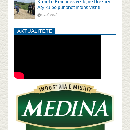
Krerët e Komunës vizitojnë Breznen –
Aty ku po punohet intensivisht!
05.06.2026
AKTUALITETE