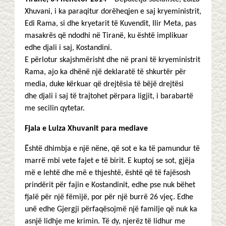
Xhuvani, i ka paraqitur dorëheqjen e saj kryeministrit,
Edi Rama, si dhe kryetarit të Kuvendit, Ilir Meta, pas
masakrës që ndodhi në Tiranë, ku është implikuar
edhe djali i saj, Kostandini.
E përlotur skajshmërisht dhe në prani të kryeministrit
Rama, ajo ka dhënë një deklaratë të shkurtër për
media, duke kërkuar që drejtësia të bëjë drejtësi
dhe djali i saj të trajtohet përpara ligjit, i barabartë
me secilin qytetar.
Fjala e Luiza Xhuvanit para mediave
Është dhimbja e një nëne, që sot e ka të pamundur të
marrë mbi vete fajet e të birit. E kuptoj se sot, gjëja
më e lehtë dhe më e thjeshtë, është që të fajësosh
prindërit për fajin e Kostandinit, edhe pse nuk bëhet
fjalë për një fëmijë, por për një burrë 26 vjeç. Edhe
unë edhe Gjergji përfaqësojmë një familje që nuk ka
asnjë lidhje me krimin. Të dy, njerëz të lidhur me