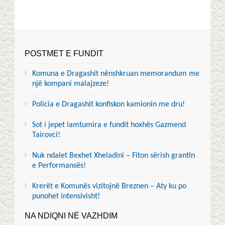
POSTMET E FUNDIT
Komuna e Dragashit nënshkruan memorandum me
një kompani malajzeze!
Policia e Dragashit konfiskon kamionin me dru!
Sot i jepet lamtumira e fundit hoxhës Gazmend
Tairovci!
Nuk ndalet Bexhet Xheladini – Fiton sërish grantin
e Performansës!
Krerët e Komunës vizitojnë Breznen – Aty ku po
punohet intensivisht!
NA NDIQNI NË VAZHDIM