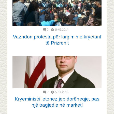
0
19.03.2014
Vazhdon protesta për largimin e kryetarit
të Prizrenit
0
27.11.2013
Kryeministri letonez jep dorëheqje, pas
një tragjedie në market!