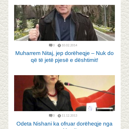
0
10.02.2014
Muharrem Nitaj, jep dorëheqje – Nuk do
që të jetë pjesë e dështimit!
0
11.12.2013
Odeta Nishani ka ofruar dorëheqje nga