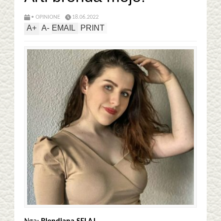
• OPINIONE
18.06.2022
A
+
A
-
EMAIL
PRINT