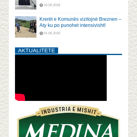
10.06.2026
Krerët e Komunës vizitojnë Breznen –
Aty ku po punohet intensivisht!
05.06.2026
AKTUALITETE