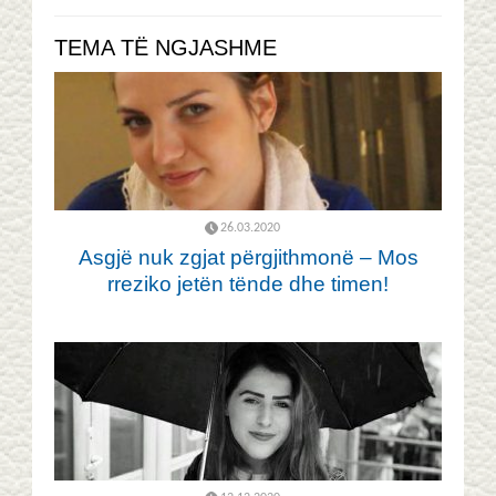
TEMA TË NGJASHME
26.03.2020
Asgjë nuk zgjat përgjithmonë – Mos
rreziko jetën tënde dhe timen!