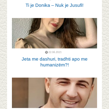
Ti je Donika – Nuk je Jusufi!
22.06.2021
Jeta me dashuri, tradhti apo me
humanizëm?!