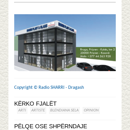
Copyright ©
Radio SHARRI - Dragash
KËRKO FJALËT
ARTI
ARTISTE
BLENDIANA SELA
OPINION
PËLQE OSE SHPËRNDAJE