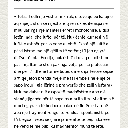
Nga:
Blendiana SELAJ
• Teksa hedh një vështrim kritik, ditëve që po kalojnë
aq shpejt, shoh se rrjedha e tyre nuk është aspak e
mbuluar nga një mantel i errët i monotonisë. E dua
jetën, ndaj dhe luftoj për të. Nuk është kurrsesi një
luftë e ashpër por jo edhe e lehtë. Është një luftë e
përditshme me një qëllim të vetëm; t’i jap ngjyrë
ditëve të mia. Fundja, nuk është dhe aq e lodhshme,
pasi mjafton të shoh pak nga vetja për ta plotësuar
dhe për t’i dhënë formë botës sime shpirtërore sepse
arti që jeton brenda meje më fal ëmbëlsinë e një të
sapolinduri, gjallërinë e pranverës dhe zellin luftarak.
Nuk me duhet një ekspozitë madhështore apo një
skenë gjigande për të shpalosur artin tim. Mjafton një
mori ngjyrash të hedhura bukur në fletën e bardhë
apo një fragment kënge, të kënduar spontanisht, për
t’i treguar vetes se çfarë jam e aftë të bëj, ndonëse
në vend të një publiku madhështor mund të jetë,