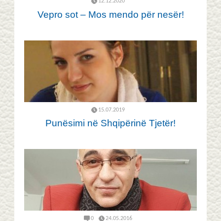
12.12.2020
Vepro sot – Mos mendo për nesër!
15.07.2019
Punësimi në Shqipërinë Tjetër!
0
24.05.2016