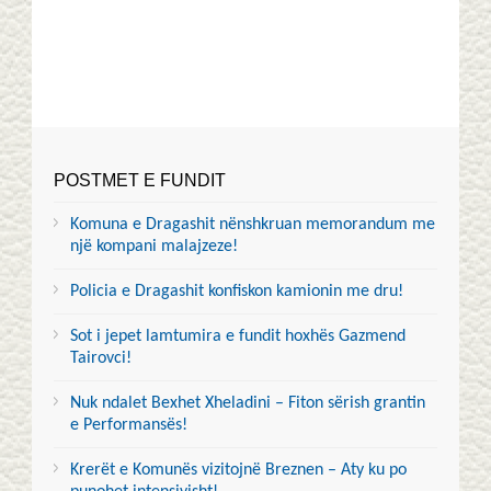
POSTMET E FUNDIT
Komuna e Dragashit nënshkruan memorandum me
një kompani malajzeze!
Policia e Dragashit konfiskon kamionin me dru!
Sot i jepet lamtumira e fundit hoxhës Gazmend
Tairovci!
Nuk ndalet Bexhet Xheladini – Fiton sërish grantin
e Performansës!
Krerët e Komunës vizitojnë Breznen – Aty ku po