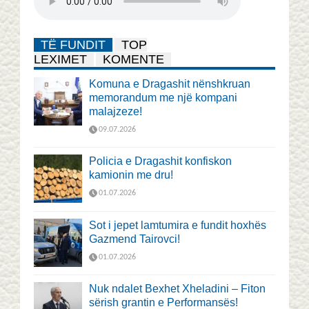
TË FUNDIT
TOP
LEXIMET
KOMENTE
Komuna e Dragashit nënshkruan
memorandum me një kompani
malajzeze!
09.07.2026
Policia e Dragashit konfiskon
kamionin me dru!
01.07.2026
Sot i jepet lamtumira e fundit hoxhës
Gazmend Tairovci!
01.07.2026
Nuk ndalet Bexhet Xheladini – Fiton
sërish grantin e Performansës!