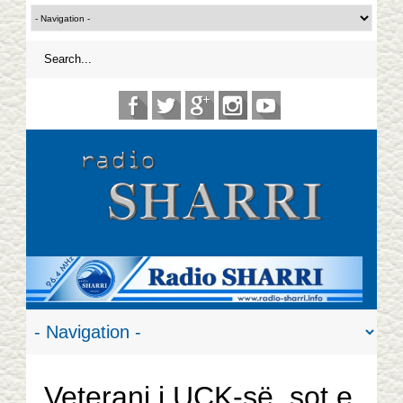
Veterani i UÇK-së, sot e