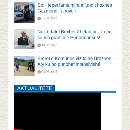
Sot i jepet lamtumira e fundit hoxhës
Gazmend Tairovci!
01.07.2026
Nuk ndalet Bexhet Xheladini – Fiton
sërish grantin e Performansës!
10.06.2026
Krerët e Komunës vizitojnë Breznen –
Aty ku po punohet intensivisht!
05.06.2026
AKTUALITETE