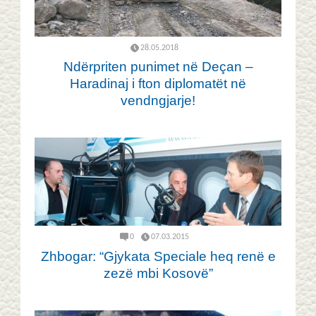
28.05.2018
Ndërpriten punimet në Deçan –
Haradinaj i fton diplomatët në
vendngjarje!
0
07.03.2015
Zhbogar: “Gjykata Speciale heq renë e
zezë mbi Kosovë”