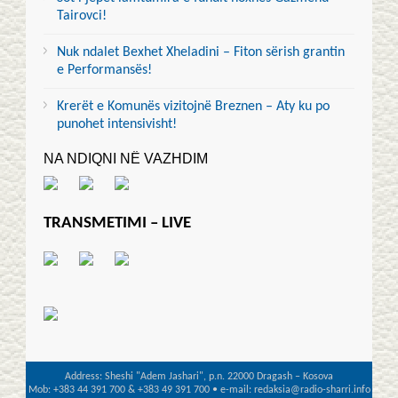
Tairovci!
Nuk ndalet Bexhet Xheladini – Fiton sërish grantin
e Performansës!
Krerët e Komunës vizitojnë Breznen – Aty ku po
punohet intensivisht!
NA NDIQNI NË VAZHDIM
TRANSMETIMI – LIVE
Address: Sheshi "Adem Jashari", p.n. 22000 Dragash – Kosova
Mob: +383 44 391 700 & +383 49 391 700 • e-mail: redaksia@radio-sharri.info