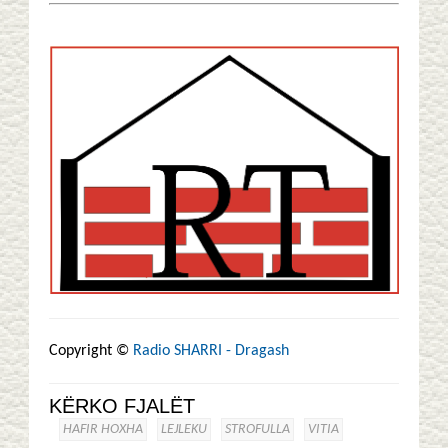
Copyright ©
Radio SHARRI - Dragash
KËRKO FJALËT
HAFIR HOXHA
LEJLEKU
STROFULLA
VITIA