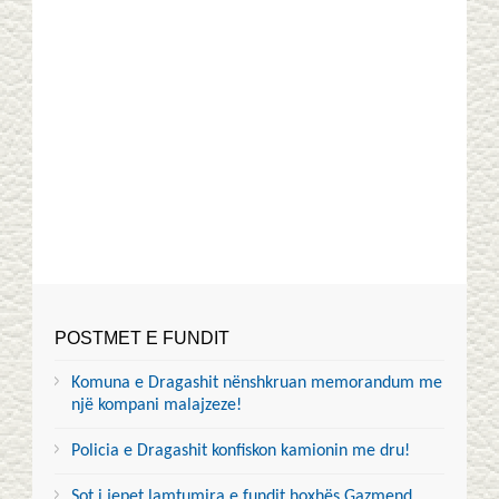
POSTMET E FUNDIT
Komuna e Dragashit nënshkruan memorandum me
një kompani malajzeze!
Policia e Dragashit konfiskon kamionin me dru!
Sot i jepet lamtumira e fundit hoxhës Gazmend