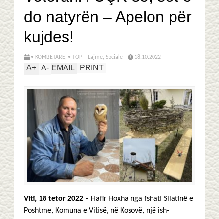
do natyrën – Apelon për
kujdes!
• KOMBËTARE
,
• TOP – Lajme
,
Sociale
18.10.2022
A
+
A
-
EMAIL
PRINT
Viti, 18 tetor 2022
– Hafir Hoxha nga fshati Sllatinë e
Poshtme, Komuna e Vitisë, në Kosovë, një ish-