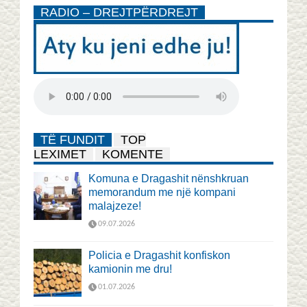
RADIO – DREJTPËRDREJT
TË FUNDIT
TOP
LEXIMET
KOMENTE
Komuna e Dragashit nënshkruan
memorandum me një kompani
malajzeze!
09.07.2026
Policia e Dragashit konfiskon
kamionin me dru!
01.07.2026