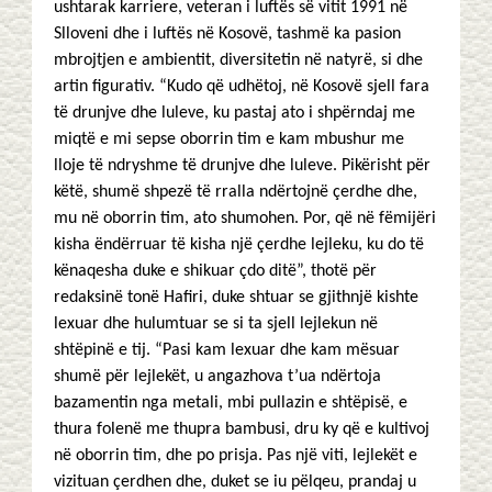
ushtarak karriere, veteran i luftës së vitit 1991 në
Slloveni dhe i luftës në Kosovë, tashmë ka pasion
mbrojtjen e ambientit, diversitetin në natyrë, si dhe
artin figurativ. “Kudo që udhëtoj, në Kosovë sjell fara
të drunjve dhe luleve, ku pastaj ato i shpërndaj me
miqtë e mi sepse oborrin tim e kam mbushur me
lloje të ndryshme të drunjve dhe luleve. Pikërisht për
këtë, shumë shpezë të rralla ndërtojnë çerdhe dhe,
mu në oborrin tim, ato shumohen. Por, që në fëmijëri
kisha ëndërruar të kisha një çerdhe lejleku, ku do të
kënaqesha duke e shikuar çdo ditë”, thotë për
redaksinë tonë Hafiri, duke shtuar se gjithnjë kishte
lexuar dhe hulumtuar se si ta sjell lejlekun në
shtëpinë e tij. “Pasi kam lexuar dhe kam mësuar
shumë për lejlekët, u angazhova t’ua ndërtoja
bazamentin nga metali, mbi pullazin e shtëpisë, e
thura folenë me thupra bambusi, dru ky që e kultivoj
në oborrin tim, dhe po prisja. Pas një viti, lejlekët e
vizituan çerdhen dhe, duket se iu pëlqeu, prandaj u