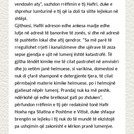
vendosën aty”, vazhdon rrëfimin e tij Hafiri, duke e
shprehur lumturinë e tij që ia doli ta sillte lejlekun në
shtëpi.
Gjithsesi, Hafili adreson edhe ankesa madje edhe
lutje në adresë të banorëve të zonës, si dhe në adresë
të pushtetin lokal dhe atij qendror. “Sa më parë të
rregullohet rrjeti i kanalizimeve dhe ujërave të zeza
sepse gjendja e ujit në lumenj është katastrofë. Të
gjitha lëndët kimike me të cilat pastrohet në amvisëri
dhe jo vetëm janë helmuese, si varikina, domestosi e
nuk di çfarë shamponë e detergjente tjera, të cilat
përmbajnë materie kimike helmuese, po i helmojnë
gjallesat nëpër lumenj. Prandaj nuk ka më peshk,
ndërkohë që edhe bretkosat gati po zhduken”,
përfundon rrëfimin e tij për redaksinë tonë Hafir
Hoxha nga Sllatina e Poshtme e Vitisë, duke shfaqur
brengën se lejleku i tij nuk do të mundë të ekzistojë
pa ushqimin që zakonisht e kërkon pranë lumenjve.