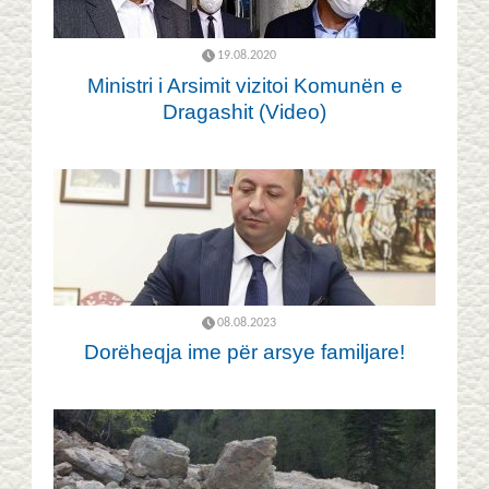
19.08.2020
Ministri i Arsimit vizitoi Komunën e
Dragashit (Video)
08.08.2023
Dorëheqja ime për arsye familjare!