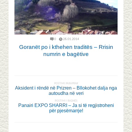
0
26.01.2014
Goranët po i kthehen traditës – Rrisin
numrin e bagëtive
POSTIMI PARAPRAK
Aksident i rëndë në Prizren – Bllokohet dalja nga
autoudha në veri
POSTIMI I RADHËS
Panairi EXPO SHARRI – Ja si të regjistroheni
për pjesëmarrje!