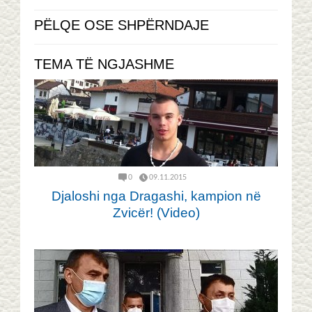
PËLQE OSE SHPËRNDAJE
TEMA TË NGJASHME
0
09.11.2015
Djaloshi nga Dragashi, kampion në
Zvicër! (Video)