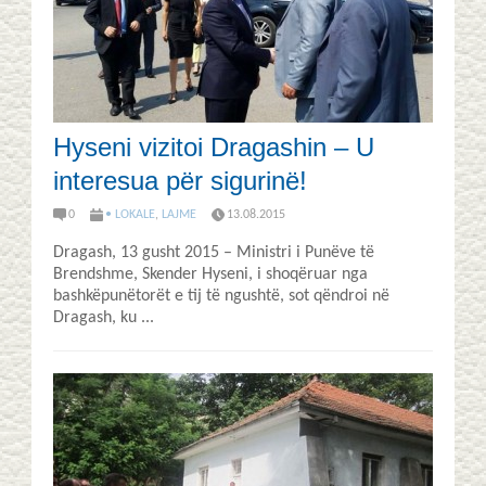
Hyseni vizitoi Dragashin – U
interesua për sigurinë!
0
• LOKALE
,
LAJME
13.08.2015
Dragash, 13 gusht 2015 – Ministri i Punëve të
Brendshme, Skender Hyseni, i shoqëruar nga
bashkëpunëtorët e tij të ngushtë, sot qëndroi në
Dragash, ku ...