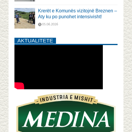
Krerët e Komunës vizitojnë Breznen –
Aty ku po punohet intensivisht!
05.06.2026
AKTUALITETE