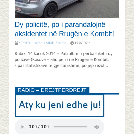
Dy policitë, po i parandalojnë
aksidentet në Rrugën e Kombit!
• FOTO – Lajme
,
LAJME
,
Sociale
15.07.2014
Rubik, 14 korrik 2014 – Patrullimi i përbashkët i dy
policive (Kosovë – Shqipëri) në Rrugën e Kombit,
sipas statistikave të gjertanishme, po jep rezul...
RADIO – DREJTPËRDREJT