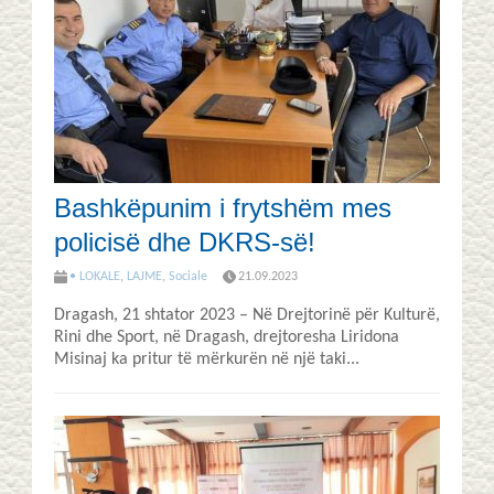
Bashkëpunim i frytshëm mes
policisë dhe DKRS-së!
• LOKALE
,
LAJME
,
Sociale
21.09.2023
Dragash, 21 shtator 2023 – Në Drejtorinë për Kulturë,
Rini dhe Sport, në Dragash, drejtoresha Liridona
Misinaj ka pritur të mërkurën në një taki...