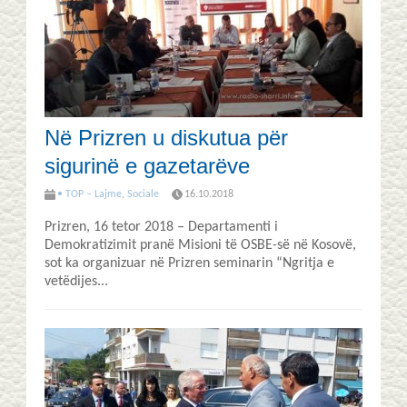
Në Prizren u diskutua për
sigurinë e gazetarëve
• TOP – Lajme
,
Sociale
16.10.2018
Prizren, 16 tetor 2018 – Departamenti i
Demokratizimit pranë Misioni të OSBE-së në Kosovë,
sot ka organizuar në Prizren seminarin “Ngritja e
vetëdijes...