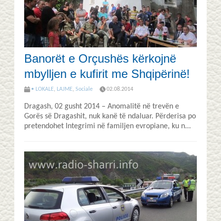
Banorët e Orçushës kërkojnë
mbylljen e kufirit me Shqipërinë!
• LOKALE
,
LAJME
,
Sociale
02.08.2014
Dragash, 02 gusht 2014 – Anomalitë në trevën e
Gorës së Dragashit, nuk kanë të ndaluar. Përderisa po
pretendohet Integrimi në familjen evropiane, ku n...