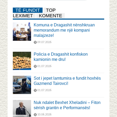
TË FUNDIT
TOP
LEXIMET
KOMENTE
Komuna e Dragashit nënshkruan
memorandum me një kompani
malajzeze!
09.07.2026
Policia e Dragashit konfiskon
kamionin me dru!
01.07.2026
Sot i jepet lamtumira e fundit hoxhës
Gazmend Tairovci!
01.07.2026
Nuk ndalet Bexhet Xheladini – Fiton
sërish grantin e Performansës!
10.06.2026