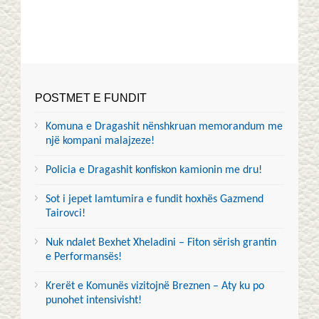
POSTMET E FUNDIT
Komuna e Dragashit nënshkruan memorandum me
një kompani malajzeze!
Policia e Dragashit konfiskon kamionin me dru!
Sot i jepet lamtumira e fundit hoxhës Gazmend
Tairovci!
Nuk ndalet Bexhet Xheladini – Fiton sërish grantin
e Performansës!
Krerët e Komunës vizitojnë Breznen – Aty ku po
punohet intensivisht!