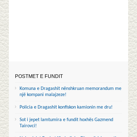
POSTMET E FUNDIT
Komuna e Dragashit nënshkruan memorandum me
një kompani malajzeze!
Policia e Dragashit konfiskon kamionin me dru!
Sot i jepet lamtumira e fundit hoxhës Gazmend
Tairovci!