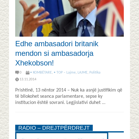
Edhe ambasadori britanik
mendon si ambasadorja
Xhekobson!
0
• KOMBËTARE
,
• TOP – Lajme
,
LAJME
,
Politika
13.11.2014
Prishtinë, 13 nëntor 2014 – Nuk ka asnjë justifikim që
të bllokohet seanca parlamentare, sepse ky
institucion është sovrani. Legjislativi duhet ...
RADIO – DREJTPËRDREJT