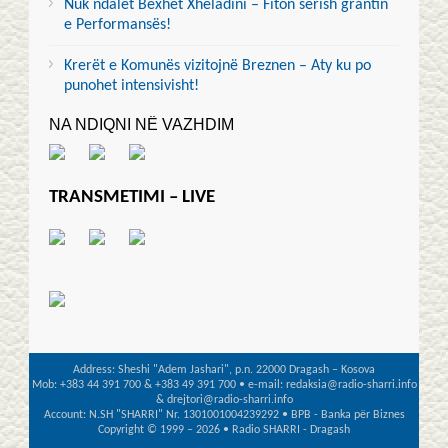
Nuk ndalet Bexhet Xheladini – Fiton sërish grantin
e Performansës!
Krerët e Komunës vizitojnë Breznen – Aty ku po
punohet intensivisht!
NA NDIQNI NË VAZHDIM
TRANSMETIMI – LIVE
Address: Sheshi "Adem Jashari", p.n. 22000 Dragash – Kosova
Mob: +383 44 391 700 & +383 49 391 700 • e-mail: redaksia@radio-sharri.info
& drejtori@radio-sharri.info
Account: N.SH "SHARRI" Nr. 1301001004239292 • BPB - Banka për Biznes
Copyright © 1999 – 2026 • Radio SHARRI - Dragash