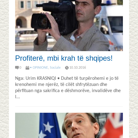
Profiterë, mbi krah të shqipes!
0
• OPINIONE
,
Sociale
10.10.2016
Nga: Urim KRASNIQI • Duhet të turpërohemi e jo të
krenohemi me njerëz, të cilët shfrytëzuan dhe
përfituan nga sakrifica e dëshmorëve, invalidëve dhe
l...