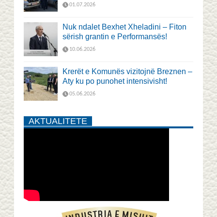
01.07.2026
Nuk ndalet Bexhet Xheladini – Fiton
sërish grantin e Performansës!
10.06.2026
Krerët e Komunës vizitojnë Breznen –
Aty ku po punohet intensivisht!
05.06.2026
AKTUALITETE