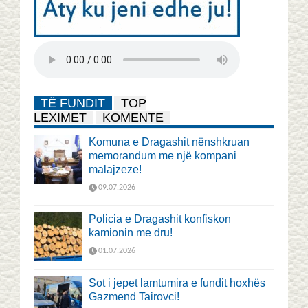
TË FUNDIT
TOP
LEXIMET
KOMENTE
Komuna e Dragashit nënshkruan
memorandum me një kompani
malajzeze!
09.07.2026
Policia e Dragashit konfiskon
kamionin me dru!
01.07.2026
Sot i jepet lamtumira e fundit hoxhës
Gazmend Tairovci!