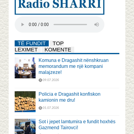
TË FUNDIT
TOP
LEXIMET
KOMENTE
Komuna e Dragashit nënshkruan
memorandum me një kompani
malajzeze!
09.07.2026
Policia e Dragashit konfiskon
kamionin me dru!
01.07.2026
Sot i jepet lamtumira e fundit hoxhës
Gazmend Tairovci!