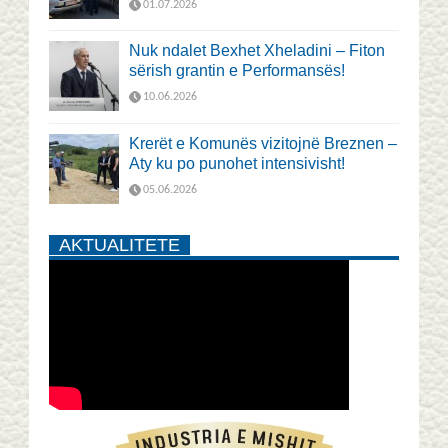
01.07.2026
Nuk ndalet Bexhet Xheladini – Fiton
sërish grantin e Performansës!
10.06.2026
Krerët e Komunës vizitojnë Breznen –
Aty ku po punohet intensivisht!
05.06.2026
AKTUALITETE