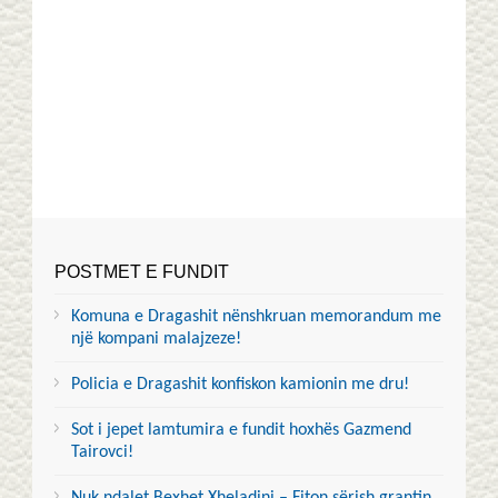
POSTMET E FUNDIT
Komuna e Dragashit nënshkruan memorandum me
një kompani malajzeze!
Policia e Dragashit konfiskon kamionin me dru!
Sot i jepet lamtumira e fundit hoxhës Gazmend
Tairovci!