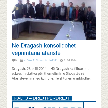
Në Dragash konsolidohet
veprimtaria afariste
0
• LOKALE
,
Ekonomia
,
LAJME
28.04.2014
Dragash, 28 prill 2014 – Në Dragash ka filluar me
sukses iniciativa për themelimin e Shoqatës së
Afaristëve nga kjo komunë. Të shtunën u mblodhë...
RADIO – DREJTPËRDREJT