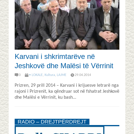
Karvani i shkrimtarëve në
Jeshkovë dhe Malësi të Vërrinit
0
• LOKALE
,
Kultura
,
LAJME
29.04.2014
Prizren, 29 prill 2014 – Karvani i krijuesve letrarë nga
rajoni i Prizrenit, ka qëndruar sot në fshatrat Jeshkovë
dhe Malësi e Vërrinit, ku bash...
RADIO – DREJTPËRDREJT