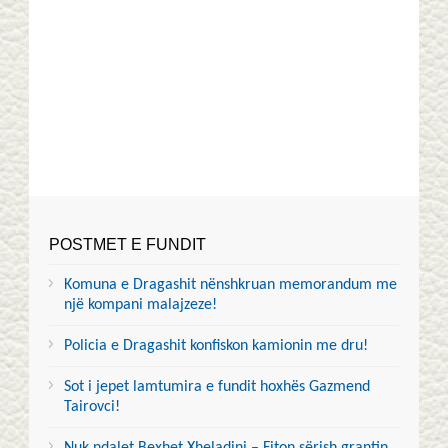
POSTMET E FUNDIT
Komuna e Dragashit nënshkruan memorandum me
një kompani malajzeze!
Policia e Dragashit konfiskon kamionin me dru!
Sot i jepet lamtumira e fundit hoxhës Gazmend
Tairovci!