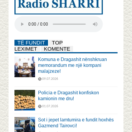
TË FUNDIT
TOP
LEXIMET
KOMENTE
Komuna e Dragashit nënshkruan
memorandum me një kompani
malajzeze!
09.07.2026
Policia e Dragashit konfiskon
kamionin me dru!
01.07.2026
Sot i jepet lamtumira e fundit hoxhës
Gazmend Tairovci!