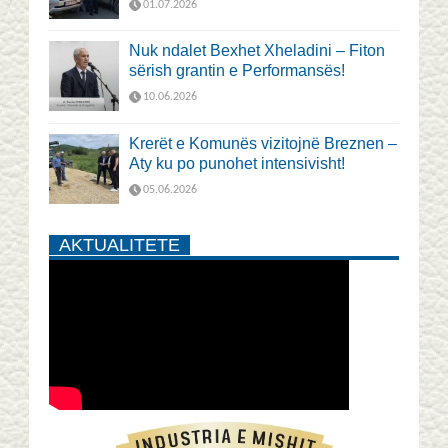
01.07.2026
Nuk ndalet Bexhet Xheladini – Fiton
sërish grantin e Performansës!
10.06.2026
Krerët e Komunës vizitojnë Breznen –
Aty ku po punohet intensivisht!
05.06.2026
AKTUALITETE