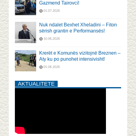
Gazmend Tairovci!
01.07.2026
Nuk ndalet Bexhet Xheladini – Fiton
sërish grantin e Performansës!
10.06.2026
Krerët e Komunës vizitojnë Breznen –
Aty ku po punohet intensivisht!
05.06.2026
AKTUALITETE