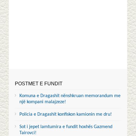
POSTMET E FUNDIT
Komuna e Dragashit nënshkruan memorandum me
një kompani malajzeze!
Policia e Dragashit konfiskon kamionin me dru!
Sot i jepet lamtumira e fundit hoxhës Gazmend
Tairovci!