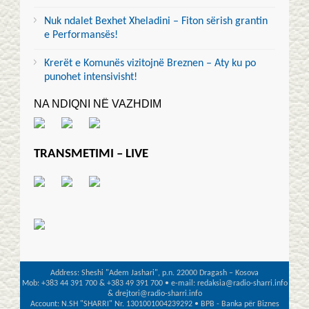
Nuk ndalet Bexhet Xheladini – Fiton sërish grantin
e Performansës!
Krerët e Komunës vizitojnë Breznen – Aty ku po
punohet intensivisht!
NA NDIQNI NË VAZHDIM
TRANSMETIMI – LIVE
Address: Sheshi "Adem Jashari", p.n. 22000 Dragash – Kosova
Mob: +383 44 391 700 & +383 49 391 700 • e-mail: redaksia@radio-sharri.info
& drejtori@radio-sharri.info
Account: N.SH "SHARRI" Nr. 1301001004239292 • BPB - Banka për Biznes