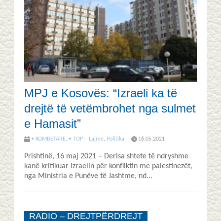
MPJ e Kosovës: “Izraeli ka të
drejtë të vetëmbrohet nga sulmet
e Hamasit”
• KOMBËTARE
,
• TOP – Lajme
,
Politika
16.05.2021
Prishtinë, 16 maj 2021 – Derisa shtete të ndryshme
kanë kritikuar Izraelin për konfliktin me palestinezët,
nga Ministria e Punëve të Jashtme, nd...
RADIO – DREJTPËRDREJT