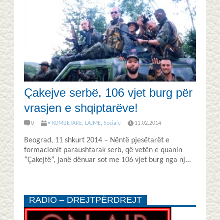
Çakejve serbë, 106 vjet burg për
vrasjen e shqiptarëve!
0
• KOMBËTARE
,
LAJME
,
Sociale
11.02.2014
Beograd, 11 shkurt 2014 – Nëntë pjesëtarët e
formacionit paraushtarak serb, që vetën e quanin
“Çakejtë”, janë dënuar sot me 106 vjet burg nga nj...
RADIO – DREJTPËRDREJT