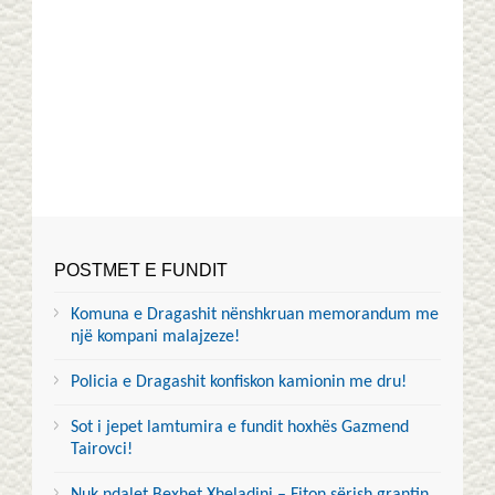
POSTMET E FUNDIT
Komuna e Dragashit nënshkruan memorandum me
një kompani malajzeze!
Policia e Dragashit konfiskon kamionin me dru!
Sot i jepet lamtumira e fundit hoxhës Gazmend
Tairovci!