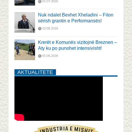
01.07.2026
Nuk ndalet Bexhet Xheladini – Fiton
sërish grantin e Performansës!
10.06.2026
Krerët e Komunës vizitojnë Breznen –
Aty ku po punohet intensivisht!
05.06.2026
AKTUALITETE