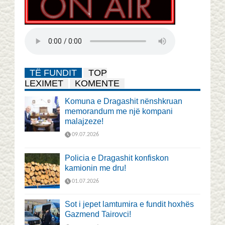
TË FUNDIT
TOP
LEXIMET
KOMENTE
Komuna e Dragashit nënshkruan
memorandum me një kompani
malajzeze!
09.07.2026
Policia e Dragashit konfiskon
kamionin me dru!
01.07.2026
Sot i jepet lamtumira e fundit hoxhës
Gazmend Tairovci!