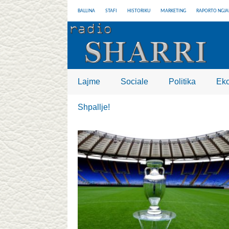
BALLINA
STAFI
HISTORIKU
MARKETING
RAPORTO NGJA
Lajme
Sociale
Politika
Ek
Shpallje!