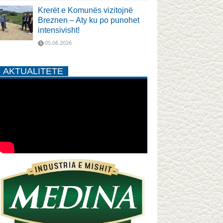
Krerët e Komunës vizitojnë
Breznen – Aty ku po punohet
intensivisht!
05.06.2026
AKTUALITETE