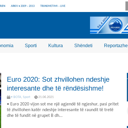
RJEN
ARKIV • 2009 – 2013
TRANSMETIMI – LIVE
onomia
Sporti
Kultura
Shëndeti
Reportazhe
Euro 2020: Sot zhvillohen ndeshje
interesante dhe të rëndësishme!
• BOTA
,
Sport
21.06.2021
• Euro 2020 vijon sot me një agjendë të ngjeshur, pasi pritet
të zhvillohen katër ndeshje interesante të raundit të tretë
dhe të fundit në grupet B dh...