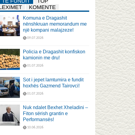
TË FUNDIT
TOP
LEXIMET
KOMENTE
Komuna e Dragashit
nënshkruan memorandum me
një kompani malajzeze!
09.07.2026
Policia e Dragashit konfiskon
kamionin me dru!
01.07.2026
Sot i jepet lamtumira e fundit
hoxhës Gazmend Tairovci!
01.07.2026
Nuk ndalet Bexhet Xheladini –
Fiton sërish grantin e
Performansës!
10.06.2026