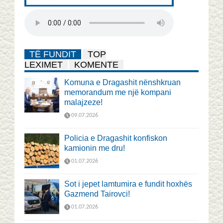
TË FUNDIT
TOP
LEXIMET
KOMENTE
Komuna e Dragashit nënshkruan
memorandum me një kompani
malajzeze!
09.07.2026
Policia e Dragashit konfiskon
kamionin me dru!
01.07.2026
Sot i jepet lamtumira e fundit hoxhës
Gazmend Tairovci!
01.07.2026