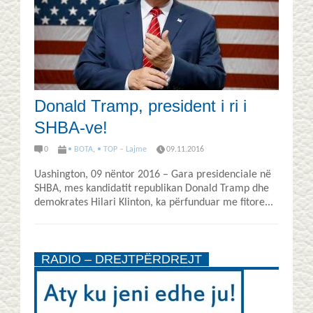
Donald Tramp, president i ri i
SHBA-ve!
0
• BOTA
,
• TOP – Lajme
09.11.2016
Uashington, 09 nëntor 2016 – Gara presidenciale në
SHBA, mes kandidatit republikan Donald Tramp dhe
demokrates Hilari Klinton, ka përfunduar me fitore...
RADIO – DREJTPËRDREJT