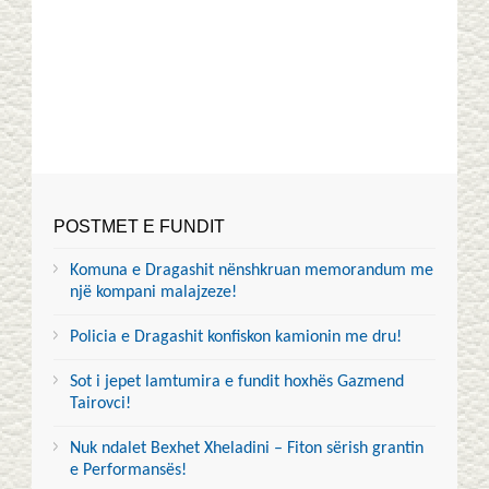
POSTMET E FUNDIT
Komuna e Dragashit nënshkruan memorandum me
një kompani malajzeze!
Policia e Dragashit konfiskon kamionin me dru!
Sot i jepet lamtumira e fundit hoxhës Gazmend
Tairovci!
Nuk ndalet Bexhet Xheladini – Fiton sërish grantin
e Performansës!