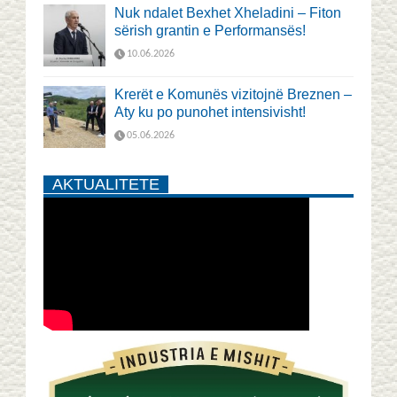
Nuk ndalet Bexhet Xheladini – Fiton
sërish grantin e Performansës!
10.06.2026
Krerët e Komunës vizitojnë Breznen –
Aty ku po punohet intensivisht!
05.06.2026
AKTUALITETE