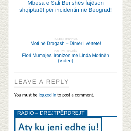
Mbesa e Sali Berishës fajëson
shqiptarët për incidentin në Beograd!
POSTIMI PARAPRAK
Moti në Dragash – Dimër i vërtetë!
POSTIMI I RADHËS
Flori Mumajesi ironizon me Linda Morinën
(Video)
LEAVE A REPLY
You must be
logged in
to post a comment.
RADIO – DREJTPËRDREJT