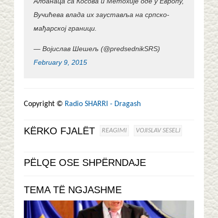
Албанаца са Косова и Метохије оде у Европу,
Вучићева влада их зауставља на српско-
мађарској граници.
— Војислав Шешељ (@predsednikSRS)
February 9, 2015
Copyright ©
Radio SHARRI - Dragash
KËRKO FJALËT
REAGIMI
VOJISLAV SESELJ
PËLQE OSE SHPËRNDAJE
TEMA TË NGJASHME