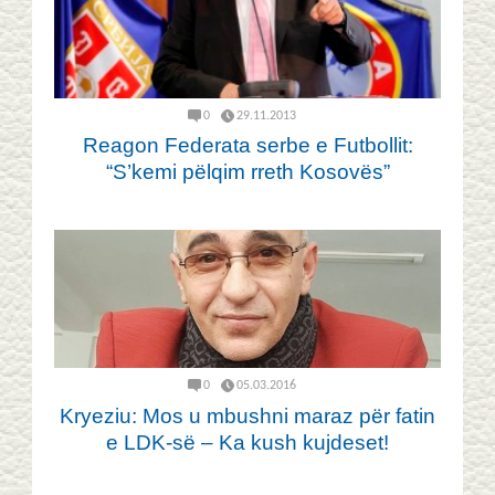
0
29.11.2013
Reagon Federata serbe e Futbollit:
“S’kemi pëlqim rreth Kosovës”
0
05.03.2016
Kryeziu: Mos u mbushni maraz për fatin
e LDK-së – Ka kush kujdeset!