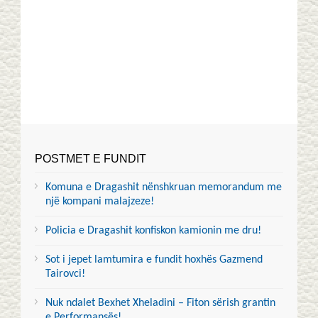
POSTMET E FUNDIT
Komuna e Dragashit nënshkruan memorandum me
një kompani malajzeze!
Policia e Dragashit konfiskon kamionin me dru!
Sot i jepet lamtumira e fundit hoxhës Gazmend
Tairovci!
Nuk ndalet Bexhet Xheladini – Fiton sërish grantin
e Performansës!