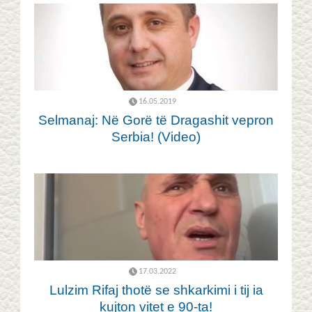
16.05.2019
Selmanaj: Në Gorë të Dragashit vepron
Serbia! (Video)
17.03.2022
Lulzim Rifaj thotë se shkarkimi i tij ia
kujton vitet e 90-ta!