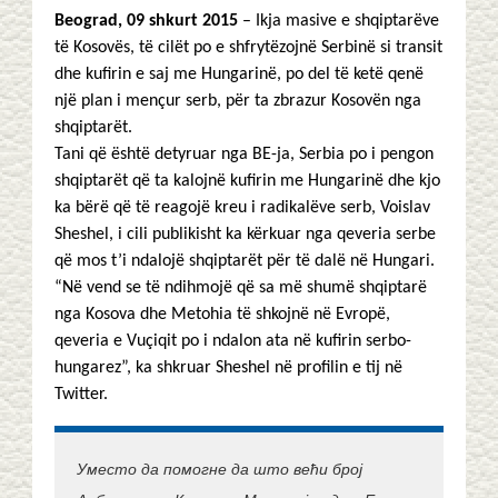
Beograd, 09 shkurt 2015
– Ikja masive e shqiptarëve
të Kosovës, të cilët po e shfrytëzojnë Serbinë si transit
dhe kufirin e saj me Hungarinë, po del të ketë qenë
një plan i mençur serb, për ta zbrazur Kosovën nga
shqiptarët.
Tani që është detyruar nga BE-ja, Serbia po i pengon
shqiptarët që ta kalojnë kufirin me Hungarinë dhe kjo
ka bërë që të reagojë kreu i radikalëve serb, Voislav
Sheshel, i cili publikisht ka kërkuar nga qeveria serbe
që mos t’i ndalojë shqiptarët për të dalë në Hungari.
“Në vend se të ndihmojë që sa më shumë shqiptarë
nga Kosova dhe Metohia të shkojnë në Evropë,
qeveria e Vuçiqit po i ndalon ata në kufirin serbo-
hungarez”, ka shkruar Sheshel në profilin e tij në
Twitter.
Уместо да помогне да што већи број