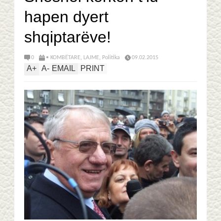
hapen dyert
shqiptarëve!
0
• KOMBËTARE
,
LAJME
,
Politika
09.02.2015
A
+
A
-
EMAIL
PRINT