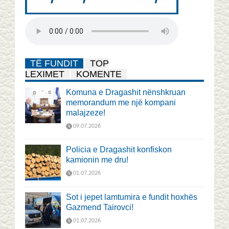
TË FUNDIT
TOP
LEXIMET
KOMENTE
Komuna e Dragashit nënshkruan
memorandum me një kompani
malajzeze!
09.07.2026
Policia e Dragashit konfiskon
kamionin me dru!
01.07.2026
Sot i jepet lamtumira e fundit hoxhës
Gazmend Tairovci!
01.07.2026