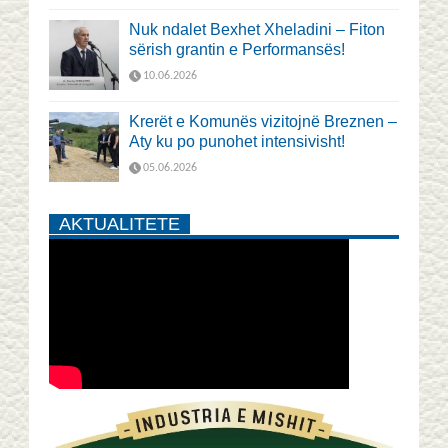
Nuk ndalet Bexhet Xheladini – Fiton
sërish grantin e Performansës!
10.06.2026
Krerët e Komunës vizitojnë Breznen –
Aty ku po punohet intensivisht!
05.06.2026
AKTUALITETE