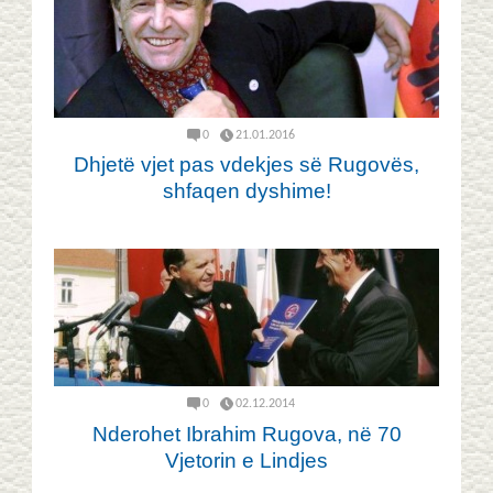
0
21.01.2016
Dhjetë vjet pas vdekjes së Rugovës,
shfaqen dyshime!
0
02.12.2014
Nderohet Ibrahim Rugova, në 70
Vjetorin e Lindjes