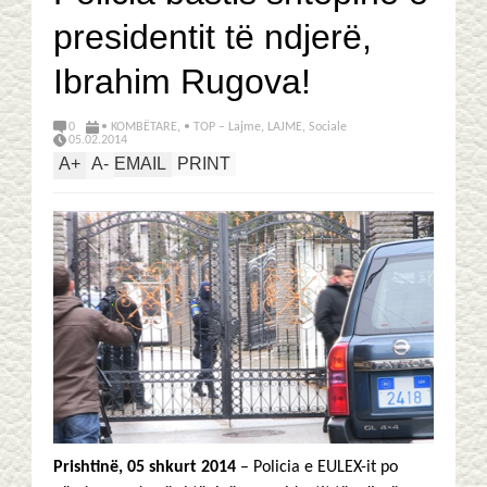
presidentit të ndjerë,
Ibrahim Rugova!
0
• KOMBËTARE
,
• TOP – Lajme
,
LAJME
,
Sociale
05.02.2014
A
+
A
-
EMAIL
PRINT
Prishtinë, 05 shkurt 2014
– Policia e EULEX-it po