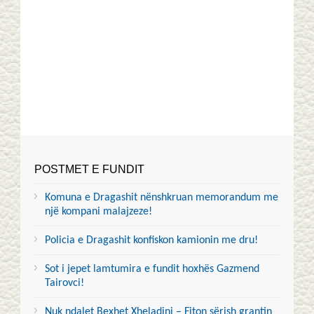
POSTMET E FUNDIT
Komuna e Dragashit nënshkruan memorandum me
një kompani malajzeze!
Policia e Dragashit konfiskon kamionin me dru!
Sot i jepet lamtumira e fundit hoxhës Gazmend
Tairovci!
Nuk ndalet Bexhet Xheladini – Fiton sërish grantin