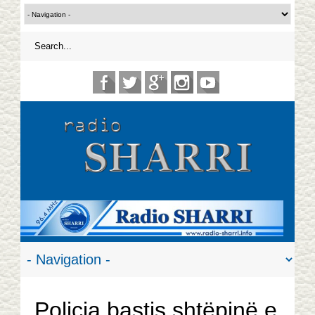
Policia bastis shtëpinë e