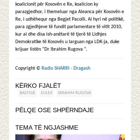
koalicionit për Kosovën e Re, koalicion ky
parazgjedhor, i themeluar nga Aleanca për Kosovën e
Re, i udhëhequr nga Begjet Pacolli. Ai hyri në politikë,
para zgjedhjeve të fundit parlamentare të vitit 2010,
kur ai dhe disa ish-anëtarë të tjerë të Lidhjes
Demokratike të Kosovës u larguan nga LDK-ja, duke
krijuar listën “Dr Ibrahim Rugova “.
Copyright ©
Radio SHARRI - Dragash
KËRKO FJALËT
BASTISJE
EULEX
IBRAHIM RUGOVA
PËLQE OSE SHPËRNDAJE
TEMA TË NGJASHME