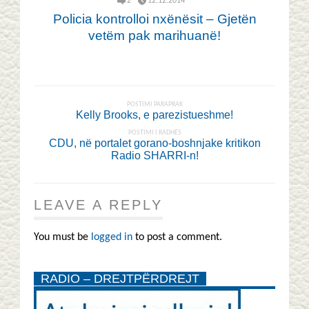
2
12.12.2014
Policia kontrolloi nxënësit – Gjetën
vetëm pak marihuanë!
POSTIMI PARAPRAK
Kelly Brooks, e parezistueshme!
POSTIMI I RADHËS
CDU, në portalet gorano-boshnjake kritikon
Radio SHARRI-n!
LEAVE A REPLY
You must be
logged in
to post a comment.
RADIO – DREJTPËRDREJT