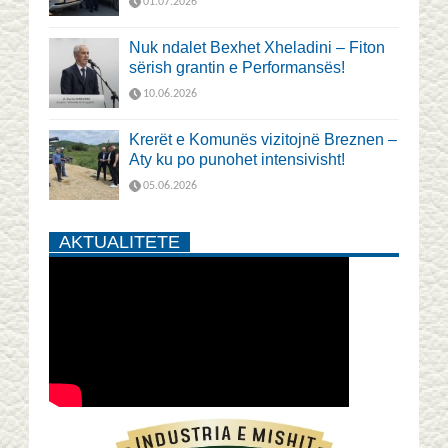
01.07.2026
Nuk ndalet Bexhet Xheladini – Fiton
sërish grantin e Performansës!
10.06.2026
Krerët e Komunës vizitojnë Breznen –
Aty ku po punohet intensivisht!
05.06.2026
AKTUALITETE