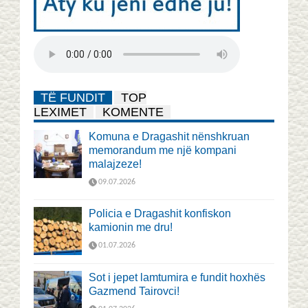
TË FUNDIT
TOP
LEXIMET
KOMENTE
Komuna e Dragashit nënshkruan
memorandum me një kompani
malajzeze!
09.07.2026
Policia e Dragashit konfiskon
kamionin me dru!
01.07.2026
Sot i jepet lamtumira e fundit hoxhës
Gazmend Tairovci!