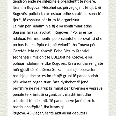
qëndron ende në shtëpinë e presidentit të ndjerë,
Ibrahim Rugova. Mësohet se, përveç djalit të tij, Ukë
Rugovës, policia ka arrestuar edhe shtatë persona të
tjerë, të dyshuar për krim të organizuar.
Lajmin për ndalimin e tij e ka konfirmuar edhe
Bajram Tmava, avokati i Rugovës. “Po, ai është
ndaluar. Për momentin po prezantohen provat, si dhe
po bastiset shtëpia e tij në Velani”, tha Tmava për
Gazetën Jeta në Kosovë. Edhe Blerim Kransiqi,
zëdhënësi i misionit të EULEX-it në Kosovë, e ka
pohuar ndalimin e Ukë Rugovës. Krasniqi tha se, gjatë
mëngjesit të së mërkurës, ka filluar një operacion
bastisjeje dhe arrestim të një grupi të pandehurish
për krim të organizuar. “Ata dyshohet të jenë
përfshirë në një grup kriminal për kryerjen e veprave
penale të krimit të organizuar, mashtrimit dhe
ushtrimit të ndikimit. Të pandehurve janë duke iu
bastisur shtëpitë”, tha Kransiqi.
Rugova, 43-vjeçar, është aktualisht deputet i