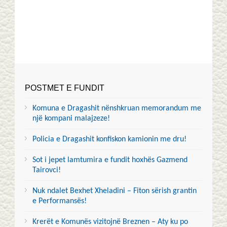
POSTMET E FUNDIT
Komuna e Dragashit nënshkruan memorandum me
një kompani malajzeze!
Policia e Dragashit konfiskon kamionin me dru!
Sot i jepet lamtumira e fundit hoxhës Gazmend
Tairovci!
Nuk ndalet Bexhet Xheladini – Fiton sërish grantin
e Performansës!
Krerët e Komunës vizitojnë Breznen – Aty ku po