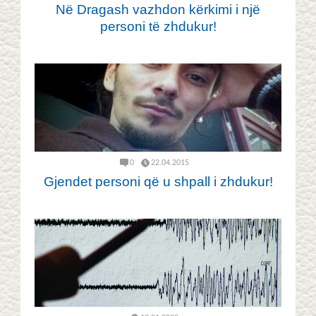
Në Dragash vazhdon kërkimi i një
personi të zhdukur!
0
22.04.2015
Gjendet personi që u shpall i zhdukur!