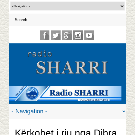
Kërkohet i riu nga Dibra