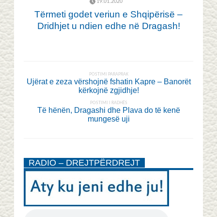
19.01.2020
Tërmeti godet veriun e Shqipërisë –
Dridhjet u ndien edhe në Dragash!
POSTIMI PARAPRAK
Ujërat e zeza vërshojnë fshatin Kapre – Banorët
kërkojnë zgjidhje!
POSTIMI I RADHËS
Të hënën, Dragashi dhe Plava do të kenë
mungesë uji
RADIO – DREJTPËRDREJT