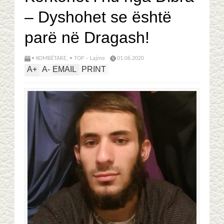
– Dyshohet se është
parë në Dragash!
• KOMBËTARE
,
• TOP – Lajme
01.06.2020
A
+
A
-
EMAIL
PRINT