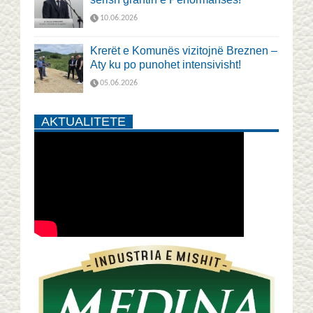
10.06.2026
Krerët e Komunës vizitojnë Breznen –
Aty ku po punohet intensivisht!
05.06.2026
AKTUALITETE