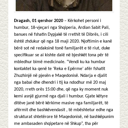
Dragash, 01 qershor 2020
– Kërkohet personi i
humbur, 18-vjeçari nga Shqiperia, Ardian Sabit Pali,
banues në fshatin Dypjakë të rrethit të Dibrës, i cili
është zhdukur që nga 18 maji 2020. Njoftimin e kanë
bërë sot në redaksinë tonë familjarët e të riut, duke
specifikuar se ai kishte dalë në bjeshkët tona për të
mbledhur bimë medicinale. “Vendi ku ka humbur
kontaktet ka qenë te ‘Reka e Epërme’ afër fshatit
Zhuzhinjë në pjesën e Maqedonisë. Ndarja e djalit
nga babai dhe dhendri i tij ka ndodhur më 20 maj
2020, rreth orës 15:00 dhe, që nga ky moment nuk
kemi asnjë gjurmë nga djali i humbur. Gjate këtyre
ditëve janë bërë kërkime masive nga familjarët, të
afërmit dhe bashkëvendasit , të mbështetur edhe nga
strukturat shtetërore të Maqedonisë, në bashkëpunim
me ambasaden shqipetare në Shkup”, tha për