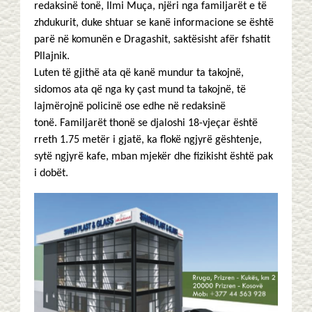
redaksinë tonë, Ilmi Muça, njëri nga familjarët e të
zhdukurit, duke shtuar se kanë informacione se është
parë në komunën e Dragashit, saktësisht afër fshatit
Pllajnik.
Luten të gjithë ata që kanë mundur ta takojnë,
sidomos ata që nga ky çast mund ta takojnë, të
lajmërojnë policinë ose edhe në redaksinë
tonë. Familjarët thonë se djaloshi 18-vjeçar është
rreth 1.75 metër i gjatë, ka flokë ngjyrë gështenje,
sytë ngjyrë kafe, mban mjekër dhe fizikisht është pak
i dobët.