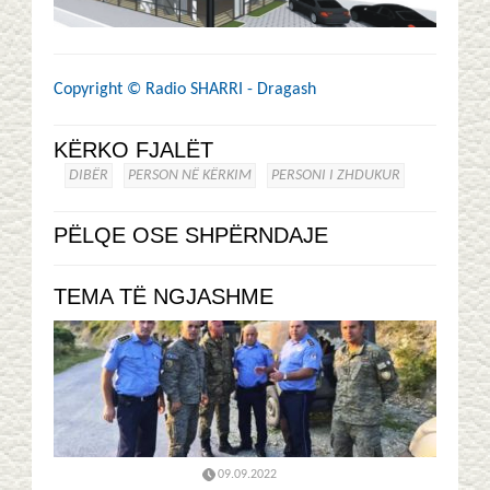
Copyright ©
Radio SHARRI - Dragash
KËRKO FJALËT
DIBËR
PERSON NË KËRKIM
PERSONI I ZHDUKUR
PËLQE OSE SHPËRNDAJE
TEMA TË NGJASHME
09.09.2022