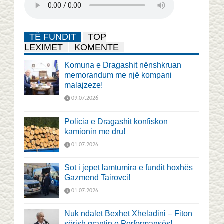
TË FUNDIT
TOP
LEXIMET
KOMENTE
Komuna e Dragashit nënshkruan
memorandum me një kompani
malajzeze!
09.07.2026
Policia e Dragashit konfiskon
kamionin me dru!
01.07.2026
Sot i jepet lamtumira e fundit hoxhës
Gazmend Tairovci!
01.07.2026
Nuk ndalet Bexhet Xheladini – Fiton
sërish grantin e Performansës!