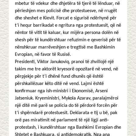
mbetur të vdekur dhe dhjetëra të tjerë të lënduar, në
përleshjen mes policisë dhe protestuesve, në rrugët
dhe sheshet e Kievit. Forcat e sigurisë ndërhynë për
t’i hequr barrikadat e ngritura nga protestuesit, që në
nëntor të vitit të kaluar, kur mijëra persona dolën në
shesh për të kundërshtuar refuzimin e qeverisë për të
nënshkruar marrëveshjen e tregtisë me Bashkimin
Evropian, në favor të Rusisë.
Presidenti, Viktor Janukoviq, pranoi të zhvillojë një
takim me tre aktorët kryesorë opozitarë në vend, në
përpjekje për t’i dhënë fund dhunës që është
përshkallëzuar këto ditë në vend. Lajmi është
konfirmuar nga ish-ministri i Ekonomisë, Arseni
Jatseniuk. Kryeministri, Mykola Azarav, paralajmëroi
një ditë më parë se policia do të përdorë forcën për
t’i shpërndarë protestuesit. Deklarata e tij u bë, pak
orë pas miratimit në parlament të një ligji anti-
protestash, i kundërshtuar nga Bashkimi Evropian dhe
Shtetet e Bashkuara, si antidemokratik. Nga ana