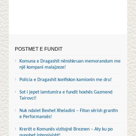
POSTMET E FUNDIT
Komuna e Dragashit nënshkruan memorandum me
një kompani malajzeze!
Policia e Dragashit konfiskon kamionin me dru!
Sot i jepet lamtumira e fundit hoxhës Gazmend
Tairovci!
Nuk ndalet Bexhet Xheladini – Fiton sërish grantin
e Performansës!
Krerët e Komunës vizitojnë Breznen – Aty ku po
punohet intensivisht!