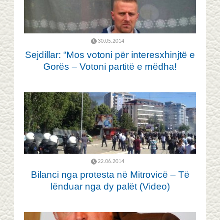
30.05.2014
Sejdillar: “Mos votoni për interesxhinjtë e
Gorës – Votoni partitë e mëdha!
22.06.2014
Bilanci nga protesta në Mitrovicë – Të
lënduar nga dy palët (Video)