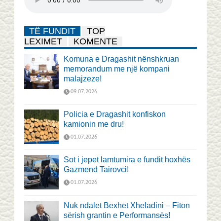
TË FUNDIT
TOP
LEXIMET
KOMENTE
Komuna e Dragashit nënshkruan
memorandum me një kompani
malajzeze!
09.07.2026
Policia e Dragashit konfiskon
kamionin me dru!
01.07.2026
Sot i jepet lamtumira e fundit hoxhës
Gazmend Tairovci!
01.07.2026
Nuk ndalet Bexhet Xheladini – Fiton
sërish grantin e Performansës!