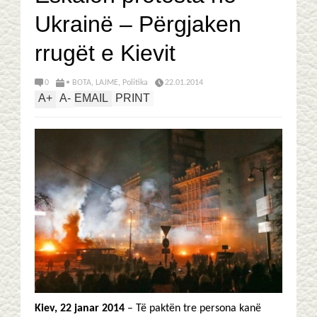
Ukrainë – Përgjaken
rrugët e Kievit
0
• BOTA
,
LAJME
,
Politika
22.01.2014
A
+
A
-
EMAIL
PRINT
Kiev, 22 janar 2014
– Të paktën tre persona kanë