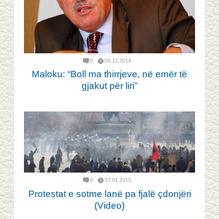
0
04.12.2014
Maloku: “Boll ma thirrjeve, në emër të
gjakut për liri”
0
27.01.2015
Protestat e sotme lanë pa fjalë çdonjëri
(Video)