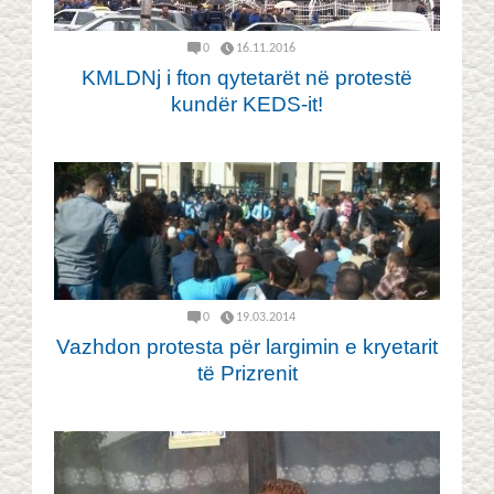
0
16.11.2016
KMLDNj i fton qytetarët në protestë
kundër KEDS-it!
0
19.03.2014
Vazhdon protesta për largimin e kryetarit
të Prizrenit