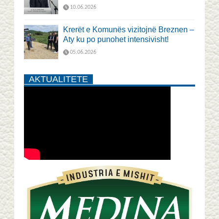
10.06.2026
Krerët e Komunës vizitojnë Breznen –
Aty ku po punohet intensivisht!
05.06.2026
AKTUALITETE