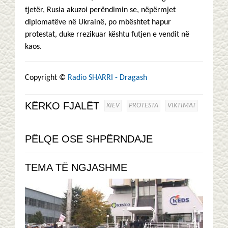
tjetër, Rusia akuzoi perëndimin se, nëpërmjet
diplomatëve në Ukrainë, po mbështet hapur
protestat, duke rrezikuar kështu futjen e vendit në
kaos.
Copyright ©
Radio SHARRI - Dragash
KËRKO FJALËT
KIEV
PROTESTA
VIKTIMAT
PËLQE OSE SHPËRNDAJE
TEMA TË NGJASHME