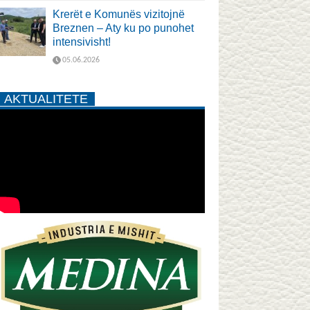
Krerët e Komunës vizitojnë
Breznen – Aty ku po punohet
intensivisht!
05.06.2026
AKTUALITETE