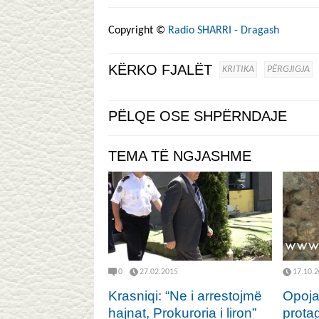
Copyright ©
Radio SHARRI - Dragash
KËRKO FJALËT
KRITIKA
PËRGJIGJA
PËLQE OSE SHPËRNDAJE
TEMA TË NGJASHME
0
27.02.2015
17.10.
Krasniqi: “Ne i arrestojmë
Opoja
hajnat, Prokuroria i liron”
protag