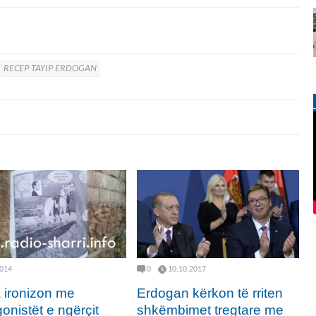
RECEP TAYIP ERDOGAN
2014
0
10.10.2017
 ironizon me
Erdogan kërkon të rriten
onistët e ngërçit
shkëmbimet tregtare me