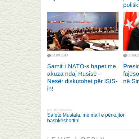
politik
04.09.2014
08.04.
Samiti i NATO-s hapet me
Presi
akuza ndaj Rusisë –
fajëso
Nesër diskutohet për ISIS-
në Sir
in!
POSTIMI PARAPRAK
Safete Mustafa, me mall e përkujton
bashkëshortin!