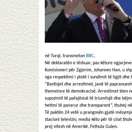
në Turqi, transmeton
BBC
.
Në deklaratën e lëshuar, pas këture ngjarjeve
Komisioneri për Zgjerim, Johannes Han, u shpr
nga respektimi i plotë i sundimit të ligjit dhe
“Bastisjet dhe arrestimet, janë të papranuesh
themelore të demokracisë. Arrestimet bien nd
supozimit të pafajësisë të triumfojë dhe bëjm
hetimi të pavarur dhe transparent”, thuhej në
Të paktën 24 vetë u prangosën gjatë mësymje
stacioni televiziv, media këto për të cilat t
prej vitesh në Amerikë, Fethula Gulen.