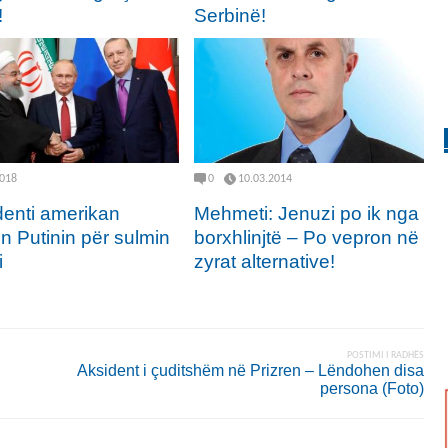
!
Serbinë!
2018
0
10.03.2014
denti amerikan
Mehmeti: Jenuzi po ik nga
n Putinin për sulmin
borxhlinjtë – Po vepron në
i
zyrat alternative!
POSTIMI I RADHËS
Aksident i çuditshëm në Prizren – Lëndohen disa
persona (Foto)