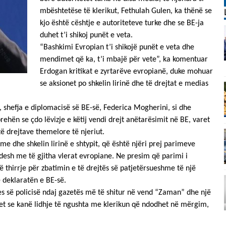
mbështetëse të klerikut, Fethulah Gulen, ka thënë se
kjo është cështje e autoriteteve turke dhe se BE-ja
duhet t’i shikoj punët e veta.
“Bashkimi Evropian t’i shikojë punët e veta dhe
mendimet që ka, t’i mbajë për vete”, ka komentuar
Erdogan kritikat e zyrtarëve evropianë, duke mohuar
se aksionet po shkelin lirinë dhe të drejtat e medias
, shefja e diplomacisë së BE-së, Federica Mogherini, si dhe
ehën se çdo lëvizje e këtij vendi drejt anëtarësimit në BE, varet
 të drejtave themelore të njeriut.
me dhe shkelin lirinë e shtypit, që është njëri prej parimeve
esh me të gjitha vlerat evropiane. Ne presim që parimi i
ë thirrje për zbatimin e të drejtës së patjetërsueshme të një
 deklaratën e BE-së.
s së policisë ndaj gazetës më të shitur në vend “Zaman” dhe një
huhet se kanë lidhje të ngushta me klerikun që ndodhet në mërgim,