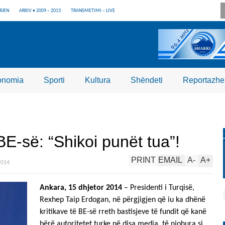
RJEN
ARKIV • 2009 – 2013
TRANSMETIMI – LIVE
onomia
Sporti
Kultura
Shëndeti
Reportazhe
BE-së: “Shikoi punët tua”!
PRINT
EMAIL
A
-
A
+
2014
Ankara, 15 dhjetor 2014
– Presidenti i Turqisë,
Rexhep Taip Erdogan, në përgjigjen që iu ka dhënë
kritikave të BE-së rreth bastisjeve të fundit që kanë
bërë autoritetet turke në disa media, të njohura si