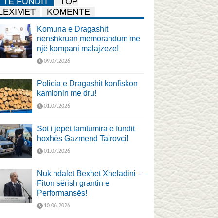
TË FUNDIT
TOP
LEXIMET
KOMENTE
Komuna e Dragashit
nënshkruan memorandum me
një kompani malajzeze!
09.07.2026
Policia e Dragashit konfiskon
kamionin me dru!
01.07.2026
Sot i jepet lamtumira e fundit
hoxhës Gazmend Tairovci!
01.07.2026
Nuk ndalet Bexhet Xheladini –
Fiton sërish grantin e
Performansës!
10.06.2026