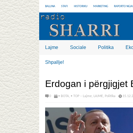
BALLINA
STAFI
HISTORIKU
MARKETING
RAPORTO NGJA
Lajme
Sociale
Politika
Ek
Shpallje!
Erdogan i përgjigjet 
0
• BOTA
,
• TOP – Lajme
,
LAJME
,
Politika
15.12.