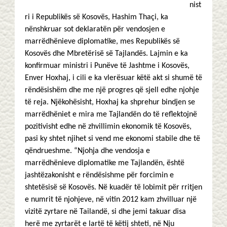
nist
ri i Republikës së Kosovës, Hashim Thaçi, ka
nënshkruar sot deklaratën për vendosjen e
marrëdhënieve diplomatike, mes Republikës së
Kosovës dhe Mbretërisë së Tajlandës. Lajmin e ka
konfirmuar ministri i Punëve të Jashtme i Kosovës,
Enver Hoxhaj, i cili e ka vlerësuar këtë akt si shumë të
rëndësishëm dhe me një progres që sjell edhe njohje
të reja. Njëkohësisht, Hoxhaj ka shprehur bindjen se
marrëdhëniet e mira me Tajlandën do të reflektojnë
pozitivisht edhe në zhvillimin ekonomik të Kosovës,
pasi ky shtet njihet si vend me ekonomi stabile dhe të
qëndrueshme. “Njohja dhe vendosja e
marrëdhënieve diplomatike me Tajlandën, është
jashtëzakonisht e rëndësishme për forcimin e
shtetësisë së Kosovës. Në kuadër të lobimit për rritjen
e numrit të njohjeve, në vitin 2012 kam zhvilluar një
vizitë zyrtare në Tailandë, si dhe jemi takuar disa
herë me zyrtarët e lartë të këtij shteti, në Nju