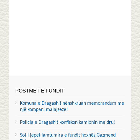
POSTMET E FUNDIT
Komuna e Dragashit nënshkruan memorandum me
një kompani malajzeze!
Policia e Dragashit konfiskon kamionin me dru!
Sot i jepet lamtumira e fundit hoxhës Gazmend