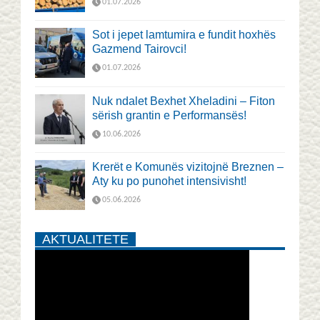
01.07.2026
Sot i jepet lamtumira e fundit hoxhës
Gazmend Tairovci!
01.07.2026
Nuk ndalet Bexhet Xheladini – Fiton
sërish grantin e Performansës!
10.06.2026
Krerët e Komunës vizitojnë Breznen –
Aty ku po punohet intensivisht!
05.06.2026
AKTUALITETE