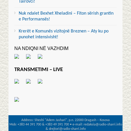
Tairovci!
Nuk ndalet Bexhet Xheladini – Fiton sërish grantin
e Performansës!
Krerët e Komunës vizitojnë Breznen – Aty ku po
punohet intensivisht!
NA NDIQNI NË VAZHDIM
TRANSMETIMI – LIVE
Address: Sheshi "Adem Jashari", p.n. 22000 Dragash – Kosova
Mob: +383 44 391 700 & +383 49 391 700 • e-mail: redaksia@radio-sharri.info
& drejtori@radio-sharri.info