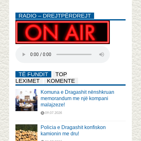
RADIO – DREJTPËRDREJT
TË FUNDIT
TOP
LEXIMET
KOMENTE
Komuna e Dragashit nënshkruan
memorandum me një kompani
malajzeze!
09.07.2026
Policia e Dragashit konfiskon
kamionin me dru!