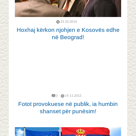
23.10.2014
Hoxhaj kërkon njohjen e Kosovës edhe
në Beograd!
0
19.11.2013
Fotot provokuese në publik, ia humbin
shanset për punësim!