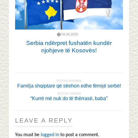
04.06.2020
Serbia ndërpret fushatën kundër
njohjeve të Kosovës!
POSTIMI PARAPRAK
Familja shqiptare që strehon edhe fëmijë serbë!
POSTIMI I RADHËS
“Kurrë më nuk do të thërrasë, baba”
LEAVE A REPLY
You must be
logged in
to post a comment.