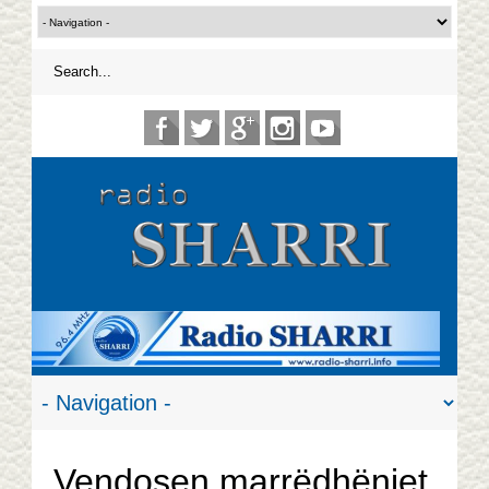
Vendosen marrëdhëniet