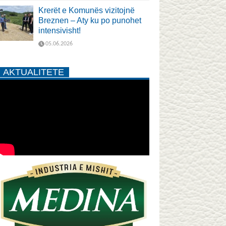
Krerët e Komunës vizitojnë
Breznen – Aty ku po punohet
intensivisht!
05.06.2026
AKTUALITETE