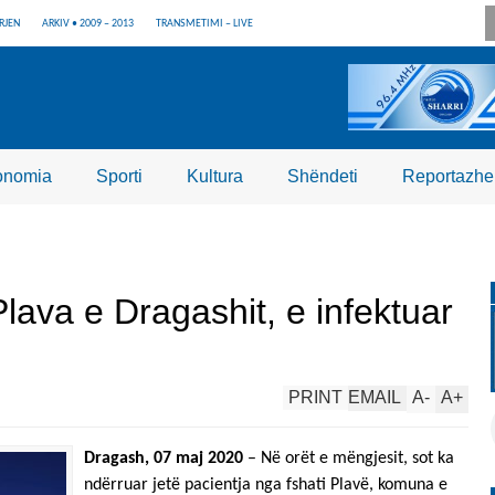
RJEN
ARKIV • 2009 – 2013
TRANSMETIMI – LIVE
onomia
Sporti
Kultura
Shëndeti
Reportazhe
lava e Dragashit, e infektuar
PRINT
EMAIL
A
-
A
+
Dragash, 07 maj 2020
– Në orët e mëngjesit, sot ka
ndërruar jetë pacientja nga fshati Plavë, komuna e