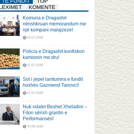
TË FUNDIT
TOP
LEXIMET
KOMENTE
Komuna e Dragashit
nënshkruan memorandum me
një kompani malajzeze!
09.07.2026
Policia e Dragashit konfiskon
kamionin me dru!
01.07.2026
Sot i jepet lamtumira e fundit
hoxhës Gazmend Tairovci!
01.07.2026
Nuk ndalet Bexhet Xheladini –
Fiton sërish grantin e
Performansës!
10.06.2026