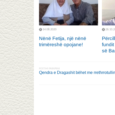
14.08.2020
26.10.
Nënë Fetija, një nënë
Përci
trimëreshë opojane!
fundit
së Ba
POSTIMI PARAPRAK
Qendra e Dragashit bëhet me rrethrrotulli