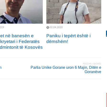
2019
02.04.2020
llet në banesën e
Paniku i tepërt është i
 kryetari i Federatës
dëmshëm!
dmintonit të Kosovës
POSTIMI I RADHËS
m
Partia Unike Gorane uron 6 Majin, Ditën e
Goranëve