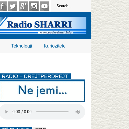
Teknologji
Kuriozitete
RADIO – DREJTPËRDREJT