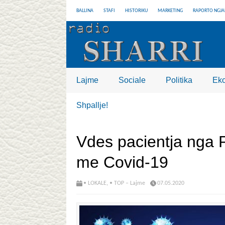
BALLINA
STAFI
HISTORIKU
MARKETING
RAPORTO NGJA
Lajme
Sociale
Politika
Ek
Shpallje!
Vdes pacientja nga P
me Covid-19
• LOKALE
,
• TOP – Lajme
07.05.2020