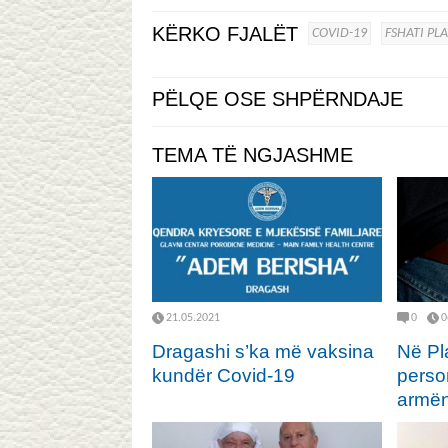
KËRKO FJALËT
COVID-19
FSHATI PL
PËLQE OSE SHPËRNDAJE
TEMA TË NGJASHME
21.05.2021
0
0
Dragashi s’ka më vaksina
Në Pl
kundër Covid-19
perso
armën