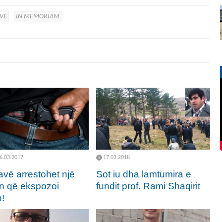
AVË
IN MEMORIAM
6.03.2017
17.03.2018
avë arrestohet një
Sot iu dha lamtumira e
n që ekspozoi
fundit prof. Rami Shaqirit
!