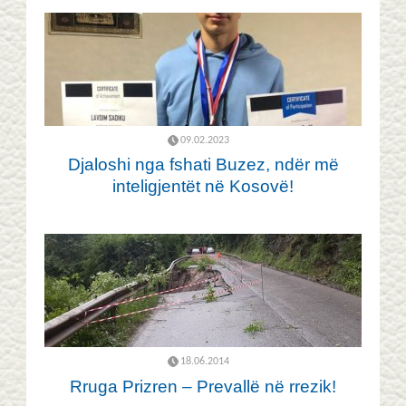
09.02.2023
Djaloshi nga fshati Buzez, ndër më
inteligjentët në Kosovë!
18.06.2014
Rruga Prizren – Prevallë në rrezik!