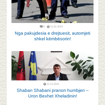
0
11.02.2014
Nga pakujdesia e drejtuesit, automjeti
shkel këmbësorin!
15.12.2021
Shaban Shabani pranon humbjen –
Uron Bexhet Xheladinin!