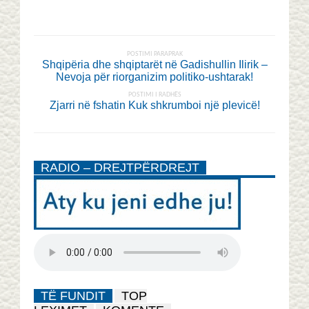
POSTIMI PARAPRAK
Shqipëria dhe shqiptarët në Gadishullin Ilirik –
Nevoja për riorganizim politiko-ushtarak!
POSTIMI I RADHËS
Zjarri në fshatin Kuk shkrumboi një plevicë!
RADIO – DREJTPËRDREJT
TË FUNDIT
TOP