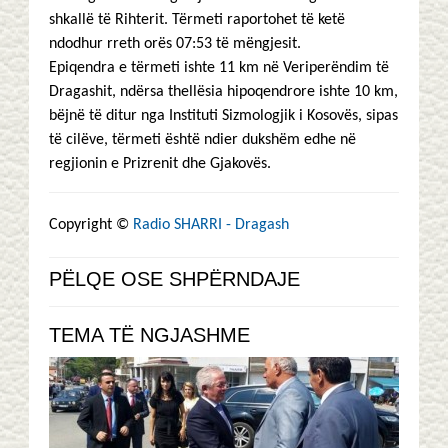
shkallë të Rihterit. Tërmeti raportohet të ketë
ndodhur rreth orës 07:53 të mëngjesit.
Epiqendra e tërmeti ishte 11 km në Veriperëndim të
Dragashit, ndërsa thellësia hipoqendrore ishte 10 km,
bëjnë të ditur nga Instituti Sizmologjik i Kosovës, sipas
të cilëve, tërmeti është ndier dukshëm edhe në
regjionin e Prizrenit dhe Gjakovës.
Copyright ©
Radio SHARRI - Dragash
PËLQE OSE SHPËRNDAJE
TEMA TË NGJASHME