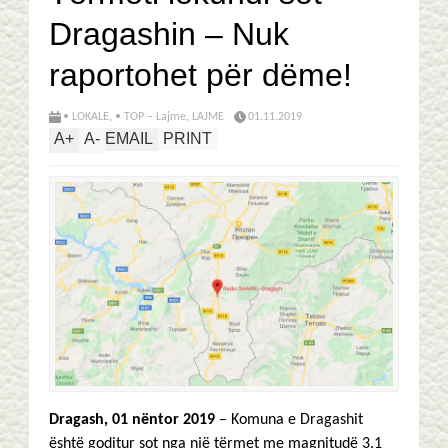
Dragashin – Nuk
raportohet për dëme!
• LOKALE
,
• TOP – Lajme
,
LAJME
01.11.2019
A
+
A
-
EMAIL
PRINT
Dragash, 01 nëntor 2019
– Komuna e Dragashit
është goditur sot nga një tërmet me magnitudë 3.1