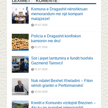
LEXIMET
KOMENTE
Komuna e Dragashit nënshkruan
memorandum me një kompani
malajzeze!
09.07.2026
Policia e Dragashit konfiskon
kamionin me dru!
01.07.2026
Sot i jepet lamtumira e fundit hoxhës
Gazmend Tairovci!
01.07.2026
Nuk ndalet Bexhet Xheladini – Fiton
sërish grantin e Performansës!
10.06.2026
Krerët e Komunës vizitojnë Breznen –
Aty ku po punohet intensivisht!