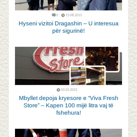
0
13.08.2015
Hyseni vizitoi Dragashin – U interesua
për sigurinë!
10.03.2022
Mbyllet depoja kryesore e “Viva Fresh
Store” – Kapen 100 mijë litra vaj të
fshehura!