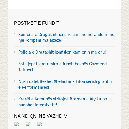
POSTMET E FUNDIT
Komuna e Dragashit nënshkruan memorandum me
një kompani malajzeze!
Policia e Dragashit konfiskon kamionin me dru!
Sot i jepet lamtumira e fundit hoxhës Gazmend
Tairovci!
Nuk ndalet Bexhet Xheladini – Fiton sërish grantin
e Performansës!
Krerët e Komunës vizitojnë Breznen – Aty ku po
punohet intensivisht!
NA NDIQNI NË VAZHDIM