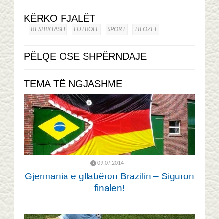
KËRKO FJALËT
BESHIKTASH
FUTBOLL
SPORT
TIFOZËT
PËLQE OSE SHPËRNDAJE
TEMA TË NGJASHME
09.07.2014
Gjermania e gllabëron Brazilin – Siguron
finalen!