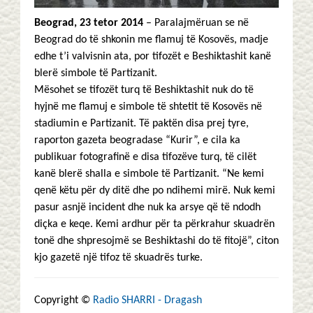
Beograd, 23 tetor 2014
– Paralajmëruan se në
Beograd do të shkonin me flamuj të Kosovës, madje
edhe t’i valvisnin ata, por tifozët e Beshiktashit kanë
blerë simbole të Partizanit.
Mësohet se tifozët turq të Beshiktashit nuk do të
hyjnë me flamuj e simbole të shtetit të Kosovës në
stadiumin e Partizanit. Të paktën disa prej tyre,
raporton gazeta beogradase “Kurir”, e cila ka
publikuar fotografinë e disa tifozëve turq, të cilët
kanë blerë shalla e simbole të Partizanit. “Ne kemi
qenë këtu për dy ditë dhe po ndihemi mirë. Nuk kemi
pasur asnjë incident dhe nuk ka arsye që të ndodh
diçka e keqe. Kemi ardhur për ta përkrahur skuadrën
tonë dhe shpresojmë se Beshiktashi do të fitojë”, citon
kjo gazetë një tifoz të skuadrës turke.
Copyright ©
Radio SHARRI - Dragash