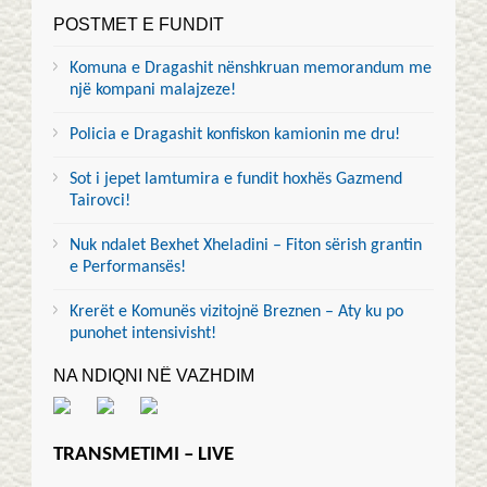
POSTMET E FUNDIT
Komuna e Dragashit nënshkruan memorandum me
një kompani malajzeze!
Policia e Dragashit konfiskon kamionin me dru!
Sot i jepet lamtumira e fundit hoxhës Gazmend
Tairovci!
Nuk ndalet Bexhet Xheladini – Fiton sërish grantin
e Performansës!
Krerët e Komunës vizitojnë Breznen – Aty ku po
punohet intensivisht!
NA NDIQNI NË VAZHDIM
TRANSMETIMI – LIVE