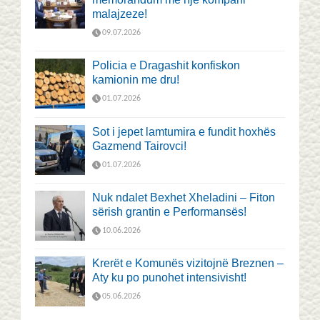
malajzeze!
09.07.2026
Policia e Dragashit konfiskon
kamionin me dru!
01.07.2026
Sot i jepet lamtumira e fundit hoxhës
Gazmend Tairovci!
01.07.2026
Nuk ndalet Bexhet Xheladini – Fiton
sërish grantin e Performansës!
10.06.2026
Krerët e Komunës vizitojnë Breznen –
Aty ku po punohet intensivisht!
05.06.2026