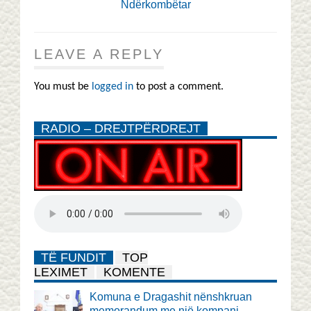
Ndërkombëtar
LEAVE A REPLY
You must be
logged in
to post a comment.
RADIO – DREJTPËRDREJT
TË FUNDIT
TOP
LEXIMET
KOMENTE
Komuna e Dragashit nënshkruan
memorandum me një kompani