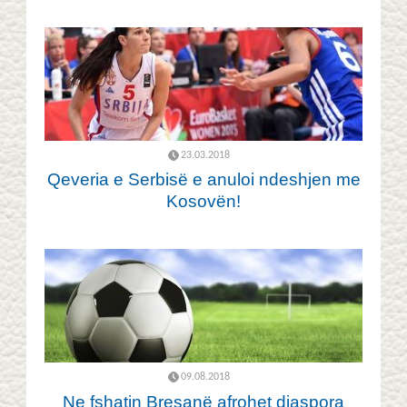
23.03.2018
Qeveria e Serbisë e anuloi ndeshjen me
Kosovën!
09.08.2018
Ne fshatin Bresanë afrohet diaspora