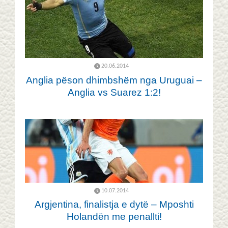
20.06.2014
Anglia pëson dhimbshëm nga Uruguai –
Anglia vs Suarez 1:2!
10.07.2014
Argjentina, finalistja e dytë – Mposhti
Holandën me penallti!