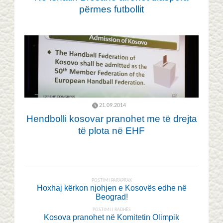
përmes futbollit
21.09.2014
Hendbolli kosovar pranohet me të drejta
të plota në EHF
POSTIMI PARAPRAK
Hoxhaj kërkon njohjen e Kosovës edhe në
Beograd!
POSTIMI I RADHËS
Kosova pranohet në Komitetin Olimpik