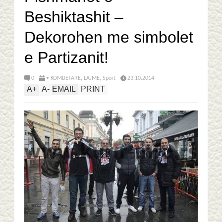
Beshiktashit –
Dekorohen me simbolet
e Partizanit!
0
• KOMBËTARE
,
LAJME
,
Sport
23.10.2014
A
+
A
-
EMAIL
PRINT