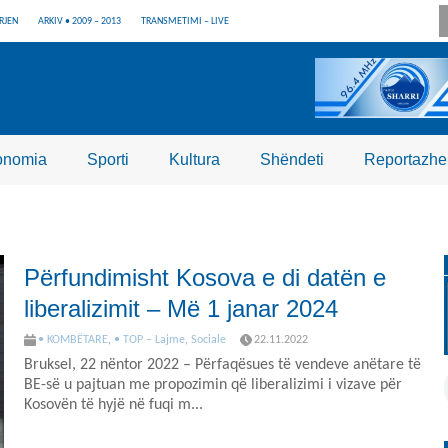
RJEN
ARKIV • 2009 – 2013
TRANSMETIMI – LIVE
onomia
Sporti
Kultura
Shëndeti
Reportazhe
Përfundimisht Kosova e di datën e
liberalizimit – Më 1 janar 2024
• KOMBËTARE
,
• TOP – Lajme
,
Sociale
22.11.2022
Bruksel, 22 nëntor 2022 – Përfaqësues të vendeve anëtare të
BE-së u pajtuan me propozimin që liberalizimi i vizave për
Kosovën të hyjë në fuqi m...