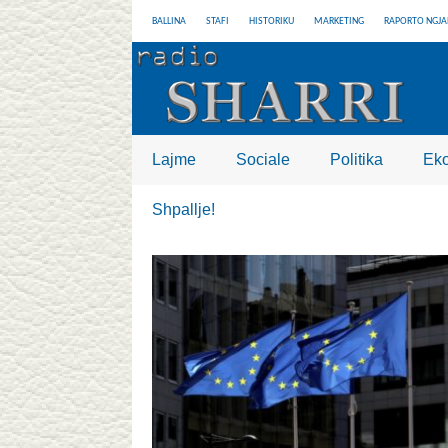
BALLINA
STAFI
HISTORIKU
MARKETING
RAPORTO NGJA
Lajme
Sociale
Politika
Ek
Shpallje!