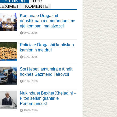
TË FUNDIT
TOP
LEXIMET
KOMENTE
Komuna e Dragashit
nënshkruan memorandum me
një kompani malajzeze!
09.07.2026
Policia e Dragashit konfiskon
kamionin me dru!
01.07.2026
Sot i jepet lamtumira e fundit
hoxhës Gazmend Tairovci!
01.07.2026
Nuk ndalet Bexhet Xheladini –
Fiton sërish grantin e
Performansës!
10.06.2026