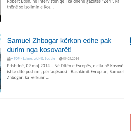
Robert Bosh, në intervistën që i ka dhënë gazetës “Zëri”, ka
thënë se izolimin e Kos...
Samuel Zhbogar kërkon edhe pak
durim nga kosovarët!
• TOP – Lajme
,
LAJME
,
Sociale
09.05.2014
Prishtinë, 09 maj 2014 – Në Ditën e Evropës, e cila në Kosovë
ishte ditë pushimi, përfaqësuesi i Bashkimit Evropian, Samuel
Zhbogar, ka kërkuar ...