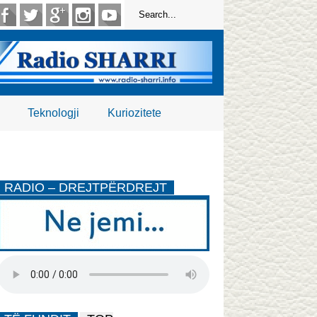
Teknologji
Kuriozitete
RADIO – DREJTPËRDREJT