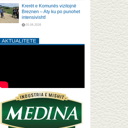
Krerët e Komunës vizitojnë
Breznen – Aty ku po punohet
intensivisht!
05.06.2026
AKTUALITETE