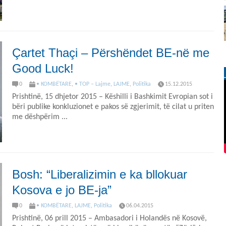
Çartet Thaçi – Përshëndet BE-në me
Good Luck!
0
• KOMBËTARE
,
• TOP – Lajme
,
LAJME
,
Politika
15.12.2015
Prishtinë, 15 dhjetor 2015 – Këshilli i Bashkimit Evropian sot i
bëri publike konkluzionet e pakos së zgjerimit, të cilat u priten
me dëshpërim ...
Bosh: “Liberalizimin e ka bllokuar
Kosova e jo BE-ja”
0
• KOMBËTARE
,
LAJME
,
Politika
06.04.2015
Prishtinë, 06 prill 2015 – Ambasadori i Holandës në Kosovë,