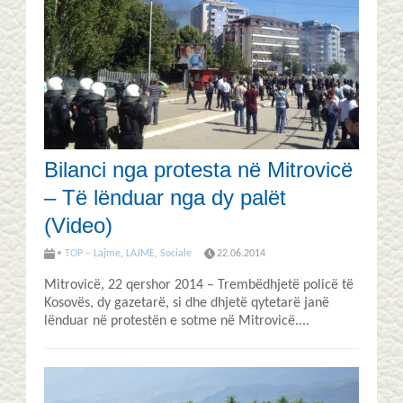
Bilanci nga protesta në Mitrovicë
– Të lënduar nga dy palët
(Video)
• TOP – Lajme
,
LAJME
,
Sociale
22.06.2014
Mitrovicë, 22 qershor 2014 – Trembëdhjetë policë të
Kosovës, dy gazetarë, si dhe dhjetë qytetarë janë
lënduar në protestën e sotme në Mitrovicë....