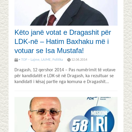
Këto janë votat e Dragashit për
LDK-në – Hatim Baxhaku më i
votuar se Isa Mustafa!
• TOP – Lajme
,
LAJME
,
Politika
12.06.2014
Dragash, 12 qershor 2014 – Pas numërimit të votave
për kandidatët e LDK-së në Dragash, ka rezultuar se
kandidati i kësaj partie nga komuna e Dragashit...