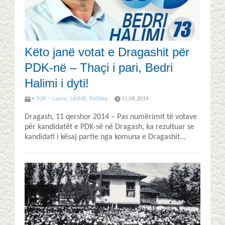
Këto janë votat e Dragashit për
PDK-në – Thaçi i pari, Bedri
Halimi i dyti!
• TOP – Lajme
,
LAJME
,
Politika
11.06.2014
Dragash, 11 qershor 2014 – Pas numërimit të votave
për kandidatët e PDK-së në Dragash, ka rezultuar se
kandidati i kësaj partie nga komuna e Dragashit...