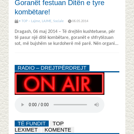
Goranët festuan Ditën e tyre
kombëtare!
• TOP – Lajme
,
LAJME
,
Sociale
06.05.2014
Dragash, 06 maj 2014 – Të drejtën kushtetuese, për
të pasur një ditë kombëtare, goranët e shfrytëzuan
sot, më bujshëm se kurdoherë më parë. Nën organi...
RADIO – DREJTPËRDREJT
TË FUNDIT
TOP
LEXIMET
KOMENTE