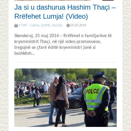
Ja si u dashurua Hashim Thaçi –
Rrëfehet Lumja! (Video)
• TOP – Lajme
,
LAJME
,
Sociale
25.05.2014
Skenderaj, 25 maj 2014 – Rrëfimet e familjarëve të
kryeministrit Thaçi, në një video promovuese,
tregojnë se çfarë është kryeministri jonë si
bashkësh...