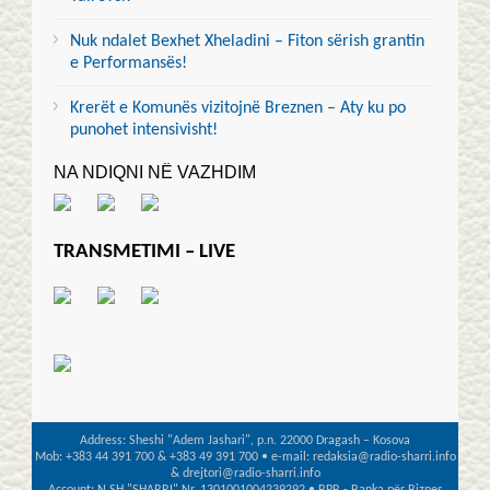
Nuk ndalet Bexhet Xheladini – Fiton sërish grantin
e Performansës!
Krerët e Komunës vizitojnë Breznen – Aty ku po
punohet intensivisht!
NA NDIQNI NË VAZHDIM
TRANSMETIMI – LIVE
Address: Sheshi "Adem Jashari", p.n. 22000 Dragash – Kosova
Mob: +383 44 391 700 & +383 49 391 700 • e-mail: redaksia@radio-sharri.info
& drejtori@radio-sharri.info