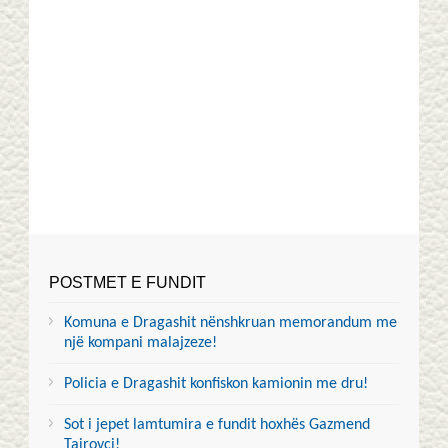
POSTMET E FUNDIT
Komuna e Dragashit nënshkruan memorandum me
një kompani malajzeze!
Policia e Dragashit konfiskon kamionin me dru!
Sot i jepet lamtumira e fundit hoxhës Gazmend
Tairovci!