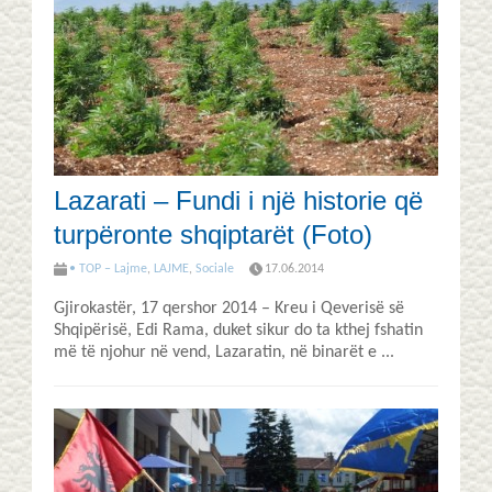
Lazarati – Fundi i një historie që
turpëronte shqiptarët (Foto)
• TOP – Lajme
,
LAJME
,
Sociale
17.06.2014
Gjirokastër, 17 qershor 2014 – Kreu i Qeverisë së
Shqipërisë, Edi Rama, duket sikur do ta kthej fshatin
më të njohur në vend, Lazaratin, në binarët e ...