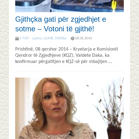
Gjithçka gati për zgjedhjet e
sotme – Votoni të gjithë!
• TOP – Lajme
,
LAJME
,
Politika
08.06.2014
Prishtinë, 08 qershor 2014 – ​Kryetarja e Komisionit
Qendror të Zgjedhjeve (KQZ), Valdete Daka, ka
konfirmuar përgatitjen e KQZ-së për mbajtjen ...