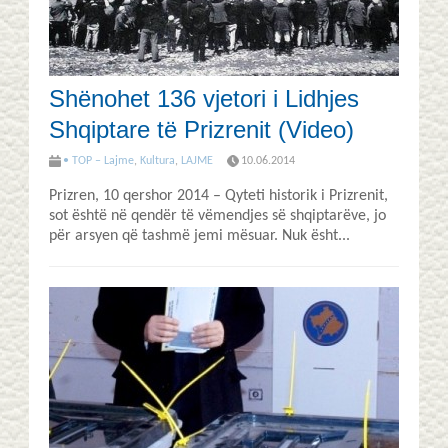
Shënohet 136 vjetori i Lidhjes
Shqiptare të Prizrenit (Video)
• TOP – Lajme
,
Kultura
,
LAJME
10.06.2014
Prizren, 10 qershor 2014 – Qyteti historik i Prizrenit,
sot është në qendër të vëmendjes së shqiptarëve, jo
për arsyen që tashmë jemi mësuar. Nuk ësht...