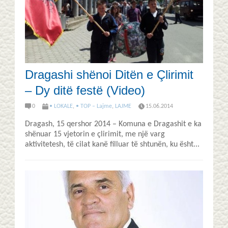
Dragashi shënoi Ditën e Çlirimit
– Dy ditë festë (Video)
0
• LOKALE
,
• TOP – Lajme
,
LAJME
15.06.2014
Dragash, 15 qershor 2014 – Komuna e Dragashit e ka
shënuar 15 vjetorin e çlirimit, me një varg
aktivitetesh, të cilat kanë filluar të shtunën, ku ësht...