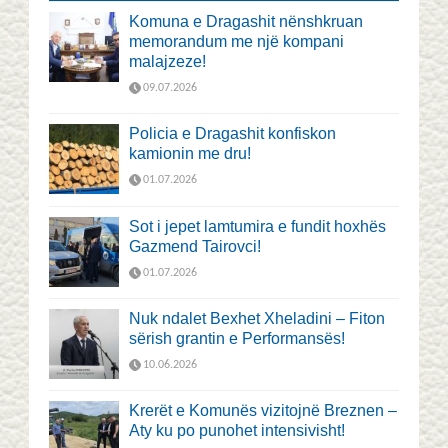
Komuna e Dragashit nënshkruan
memorandum me një kompani
malajzeze!
09.07.2026
Policia e Dragashit konfiskon
kamionin me dru!
01.07.2026
Sot i jepet lamtumira e fundit hoxhës
Gazmend Tairovci!
01.07.2026
Nuk ndalet Bexhet Xheladini – Fiton
sërish grantin e Performansës!
10.06.2026
Krerët e Komunës vizitojnë Breznen –
Aty ku po punohet intensivisht!