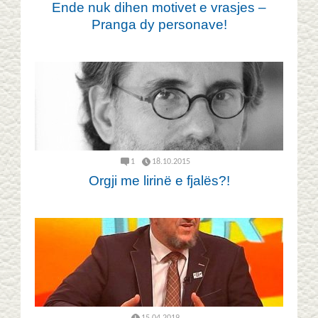
Ende nuk dihen motivet e vrasjes –
Pranga dy personave!
1
18.10.2015
Orgji me lirinë e fjalës?!