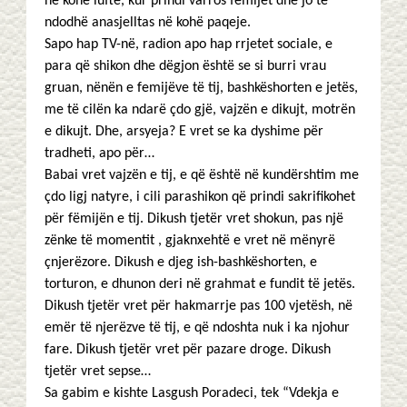
në kohë lufte, kur prindi varros fëmijët dhe jo të
ndodhë anasjelltas në kohë paqeje.
Sapo hap TV-në, radion apo hap rrjetet sociale, e
para që shikon dhe dëgjon është se si burri vrau
gruan, nënën e femijëve të tij, bashkëshorten e jetës,
me të cilën ka ndarë çdo gjë, vajzën e dikujt, motrën
e dikujt. Dhe, arsyeja? E vret se ka dyshime për
tradheti, apo për…
Babai vret vajzën e tij, e që është në kundërshtim me
çdo ligj natyre, i cili parashikon që prindi sakrifikohet
për fëmijën e tij. Dikush tjetër vret shokun, pas një
zënke të momentit , gjaknxehtë e vret në mënyrë
çnjerëzore. Dikush e djeg ish-bashkëshorten, e
torturon, e dhunon deri në grahmat e fundit të jetës.
Dikush tjetër vret për hakmarrje pas 100 vjetësh, në
emër të njerëzve të tij, e që ndoshta nuk i ka njohur
fare. Dikush tjetër vret për pazare droge. Dikush
tjetër vret sepse…
Sa gabim e kishte Lasgush Poradeci, tek “Vdekja e