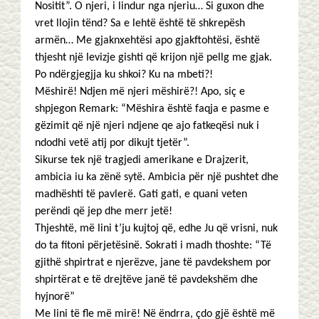
Nositit”. O njeri, i lindur nga njeriu… Si guxon dhe
vret llojin tënd? Sa e lehtë është të shkrepësh
armën… Me gjaknxehtësi apo gjakftohtësi, është
thjesht një levizje gishti që krijon një pellg me gjak.
Po ndërgjegjja ku shkoi? Ku na mbeti?!
Mëshirë! Ndjen më njeri mëshirë?! Apo, siç e
shpjegon Remark: “Mëshira është faqja e pasme e
gëzimit që një njeri ndjene qe ajo fatkeqësi nuk i
ndodhi vetë atij por dikujt tjetër”.
Sikurse tek një tragjedi amerikane e Drajzerit,
ambicia iu ka zënë sytë. Ambicia për një pushtet dhe
madhështi të pavlerë. Gati gati, e quani veten
perëndi që jep dhe merr jetë!
Thjeshtë, më lini t’ju kujtoj që, edhe Ju që vrisni, nuk
do ta fitoni përjetësinë. Sokrati i madh thoshte: “Të
gjithë shpirtrat e njerëzve, jane të pavdekshem por
shpirtërat e të drejtëve janë të pavdekshëm dhe
hyjnorë”
Me lini të fle më mirë! Në ëndrra, çdo gjë është më