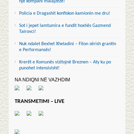
një kompani malajzeze!
Policia e Dragashit konfiskon kamionin me dru!
Sot i jepet lamtumira e fundit hoxhës Gazmend
Tairovci!
Nuk ndalet Bexhet Xheladini – Fiton sërish grantin
e Performansës!
Krerët e Komunës vizitojnë Breznen – Aty ku po
punohet intensivisht!
NA NDIQNI NË VAZHDIM
TRANSMETIMI – LIVE