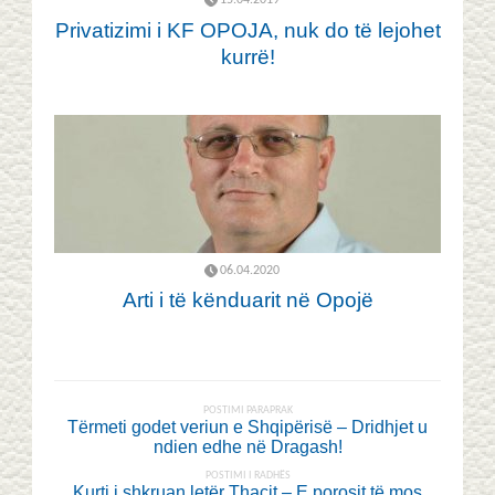
15.04.2019
Privatizimi i KF OPOJA, nuk do të lejohet
kurrë!
06.04.2020
Arti i të kënduarit në Opojë
POSTIMI PARAPRAK
Tërmeti godet veriun e Shqipërisë – Dridhjet u
ndien edhe në Dragash!
POSTIMI I RADHËS
Kurti i shkruan letër Thaçit – E porosit të mos