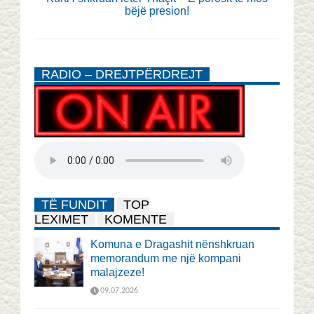
bëjë presion!
RADIO – DREJTPËRDREJT
TË FUNDIT
TOP
LEXIMET
KOMENTE
Komuna e Dragashit nënshkruan
memorandum me një kompani
malajzeze!
09.07.2026