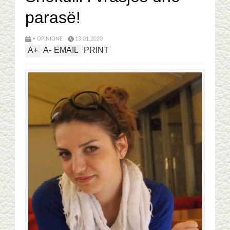
parasë!
• OPINIONE
13.01.2020
A
+
A
-
EMAIL
PRINT