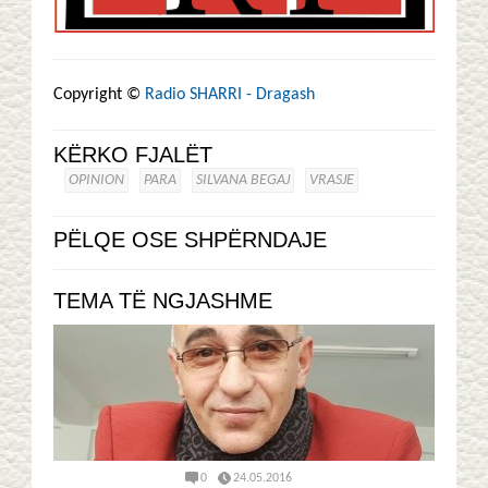
Copyright ©
Radio SHARRI - Dragash
KËRKO FJALËT
OPINION
PARA
SILVANA BEGAJ
VRASJE
PËLQE OSE SHPËRNDAJE
TEMA TË NGJASHME
0
24.05.2016