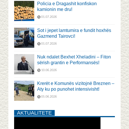
Policia e Dragashit konfiskon
kamionin me dru!
01.07.2026
Sot i jepet lamtumira e fundit hoxhës
Gazmend Tairovci!
01.07.2026
Nuk ndalet Bexhet Xheladini – Fiton
sërish grantin e Performansës!
10.06.2026
Krerët e Komunës vizitojnë Breznen –
Aty ku po punohet intensivisht!
05.06.2026
AKTUALITETE