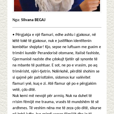
Nga:
Silvana BEGAJ
• Përgjakja e një flamuri, edhe ashtu i gjakosur, në
këtë tokë të gjakosur, nuk e justifikon identitenin
kombëtar shqiptar! Kjo, sepse ne luftuam me guxim e
trimëri kundër Perandorisë otomane, Italisë fashiste,
Gjermanisë naziste dhe çdokujt tjetër që synonte të
na mbante të pushtuar. E sot, ne po e vrasim, po aq
trimërisht, njëri-tjetrin. Ndërkohë, përditë shohim se
si qajmë për patriotizëm, sidomos kur valëvitet
flamuri ynë, kuq e zi. Atë flamur që po e përgjakim
vetë, çdo ditë.
Nuk kemi më nevojë për armiq. Nuk na duhet të
rrisim fëmijë me trauma, vrasës të mundshëm të së
ardhmes. Të veshim nëna me të zeza çdo ditë, sikurse