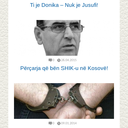
Ti je Donika – Nuk je Jusufi!
0
26.04.2015
Përçarja që bën SHIK-u në Kosovë!
0
09.01.2014