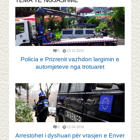
0
25.12.2013
Policia e Prizrenit vazhdon largimin e
automjeteve nga trotuaret
0
11.04.2014
Arrestohet i dyshuari për vrasjen e Enver