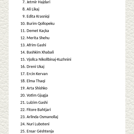
Jetmir Hajdari
Ali Likaj
Edita Krasniqi
Burim Qollopeku
Demet Kaçka
Merita Shehu
Afrim Gashi
Bashkim Xhabali
Vjollca Nikollbinaj-Kuzhnini
Dreni Ukaj
Ercin Kervan
Elma Thaqi
Arta Shishko
Votim Gjugja
Lulzim Gashi
Fitore Bahtjari
Arlinda Osmanollaj
Nuri Luboteni
Ensar Gështenja