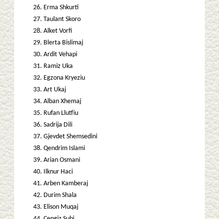
Erma Shkurti
Taulant Skoro
Alket Vorfi
Blerta Bislimaj
Ardit Vehapi
Ramiz Uka
Egzona Kryeziu
Art Ukaj
Alban Xhemaj
Rufan Llutfiu
Sadrija Dili
Gjevdet Shemsedini
Qendrim Islami
Arian Osmani
Ilknur Haci
Arben Kamberaj
Durim Shala
Elison Muqaj
Cengiz Subi