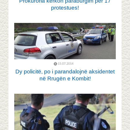
Prokuroria kërkon paraburgim për 17
protestues!
15.07.2014
Dy policitë, po i parandalojnë aksidentet
në Rrugën e Kombit!