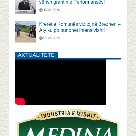
sërish grantin e Performansës!
10.06.2026
Krerët e Komunës vizitojnë Breznen –
Aty ku po punohet intensivisht!
05.06.2026
AKTUALITETE