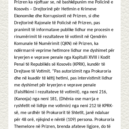
Prizren ka njoftuar se, në bashkëpunim me Policinë e
Kosovës – Drejtorinë për Hetimin e Krimeve
Ekonomike dhe Korrupsionit në Prizren, si dhe
Drejtorinë Rajonale të Policisë në Prizren, pas
pranimit të informatave publike lidhur me procesin e
rinumërimit të rezultateve të votimit në Qendrën
Komunale të Numërimit (QKN) në Prizren, ka
ndërmarrë veprime hetimore lidhur me dyshimet për
kryerjen e veprave penale nga Kapitulli XVIII i Kodit
Penal të Republikës së Kosovës (KPRK), kundër të
Drejtave të Votimit. “Pas autorizimit nga Prokuroria
dhe në kuadër të këtij hetimi, pas intervistimit lidhur
me dyshimet për kryerjen e veprave penale
(Falsifikimi i rezultateve të votimit), nga neni 216,
(Kanosja) nga neni 181, (Dhënia ose marrja e
ryshfetit në lidhje me votimin) nga neni 212 të KPRK-
së, me urdhër të Prokurorit të Shtetit, janë ndaluar
për 48 orë, njëqind e nëntë (109) persona. Prokuroria
Themelore në Prizren, brenda afateve ligjore, do të