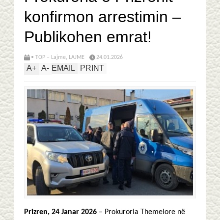
konfirmon arrestimin –
Publikohen emrat!
• TOP – Lajme
,
LAJME
24.01.2026
A
+
A
-
EMAIL
PRINT
Prizren, 24 Janar 2026
– Prokuroria Themelore në