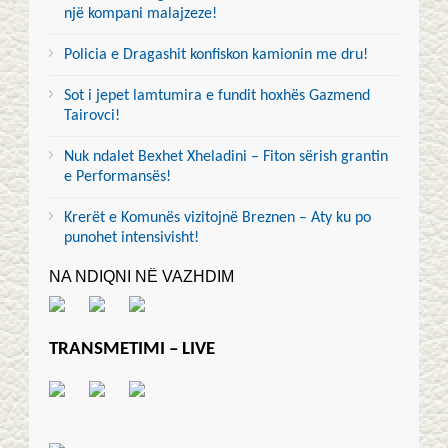
një kompani malajzeze!
Policia e Dragashit konfiskon kamionin me dru!
Sot i jepet lamtumira e fundit hoxhës Gazmend
Tairovci!
Nuk ndalet Bexhet Xheladini – Fiton sërish grantin
e Performansës!
Krerët e Komunës vizitojnë Breznen – Aty ku po
punohet intensivisht!
NA NDIQNI NË VAZHDIM
TRANSMETIMI – LIVE