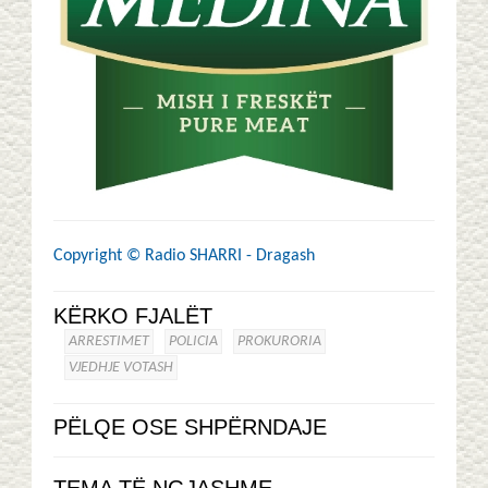
Copyright ©
Radio SHARRI - Dragash
KËRKO FJALËT
ARRESTIMET
POLICIA
PROKURORIA
VJEDHJE VOTASH
PËLQE OSE SHPËRNDAJE
TEMA TË NGJASHME