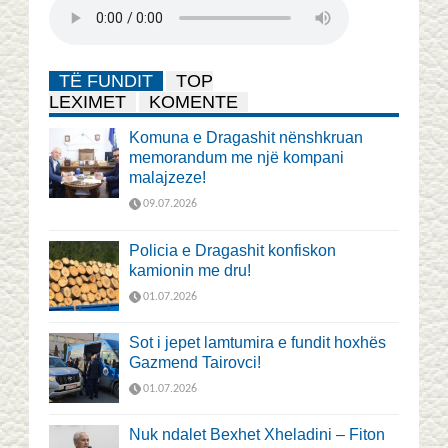
TË FUNDIT
TOP
LEXIMET
KOMENTE
Komuna e Dragashit nënshkruan
memorandum me një kompani
malajzeze!
09.07.2026
Policia e Dragashit konfiskon
kamionin me dru!
01.07.2026
Sot i jepet lamtumira e fundit hoxhës
Gazmend Tairovci!
01.07.2026
Nuk ndalet Bexhet Xheladini – Fiton