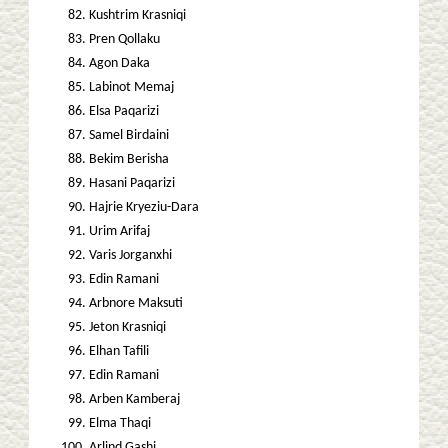
Kushtrim Krasniqi
Pren Qollaku
Agon Daka
Labinot Memaj
Elsa Paqarizi
Samel Birdaini
Bekim Berisha
Hasani Paqarizi
Hajrie Kryeziu-Dara
Urim Arifaj
Varis Jorganxhi
Edin Ramani
Arbnore Maksuti
Jeton Krasniqi
Elhan Tafili
Edin Ramani
Arben Kamberaj
Elma Thaqi
Arlind Gashi