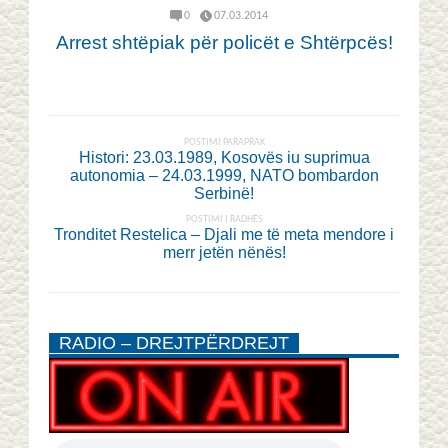
0
07.03.2014
Arrest shtëpiak për policët e Shtërpcës!
POSTIMI PARAPRAK
Histori: 23.03.1989, Kosovës iu suprimua
autonomia – 24.03.1999, NATO bombardon
Serbinë!
POSTIMI I RADHËS
Tronditet Restelica – Djali me të meta mendore i
merr jetën nënës!
RADIO – DREJTPËRDREJT