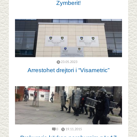
Zymberit!
23.05.2023
Arrestohet drejtori i “Visametric”
0
19.11.2015