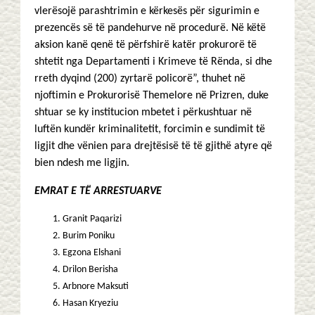
vlerësojë parashtrimin e kërkesës për sigurimin e
prezencës së të pandehurve në procedurë. Në këtë
aksion kanë qenë të përfshirë katër prokurorë të
shtetit nga Departamenti i Krimeve të Rënda, si dhe
rreth dyqind (200) zyrtarë policorë”, thuhet në
njoftimin e Prokurorisë Themelore në Prizren, duke
shtuar se ky institucion mbetet i përkushtuar në
luftën kundër kriminalitetit, forcimin e sundimit të
ligjit dhe vënien para drejtësisë të të gjithë atyre që
bien ndesh me ligjin.
EMRAT E TË ARRESTUARVE
Granit Paqarizi
Burim Poniku
Egzona Elshani
Drilon Berisha
Arbnore Maksuti
Hasan Kryeziu