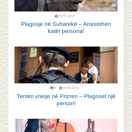
04.07.2019
Plagosje në Suharekë – Arrestohen
katër persona!
0
09.01.2015
Tentim vrasje në Prizren – Plagoset një
person!