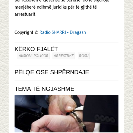
për Kosovën e Qeverisë së Serbisë, do të sigurojë
menjëherë ndihmë juridike për të gjithë të
arrestuarit.
Copyright ©
Radio SHARRI - Dragash
KËRKO FJALËT
AKSIONI POLICOR
ARRESTIME
ROSU
PËLQE OSE SHPËRNDAJE
TEMA TË NGJASHME