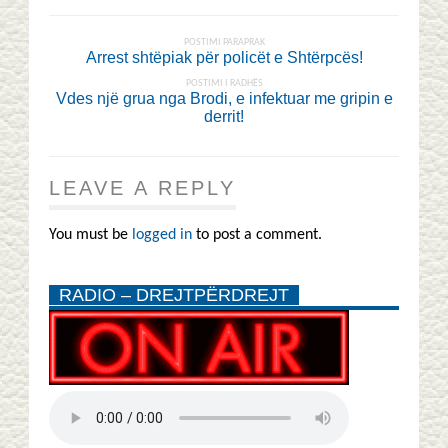
POSTIMI PARAPRAK
Arrest shtëpiak për policët e Shtërpcës!
POSTIMI I RADHËS
Vdes një grua nga Brodi, e infektuar me gripin e
derrit!
LEAVE A REPLY
You must be
logged in
to post a comment.
RADIO – DREJTPËRDREJT