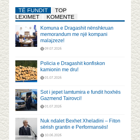
TË FUNDIT
TOP
LEXIMET
KOMENTE
Komuna e Dragashit nënshkruan
memorandum me një kompani
malajzeze!
09.07.2026
Policia e Dragashit konfiskon
kamionin me dru!
01.07.2026
Sot i jepet lamtumira e fundit hoxhës
Gazmend Tairovci!
01.07.2026
Nuk ndalet Bexhet Xheladini – Fiton
sërish grantin e Performansës!
10.06.2026