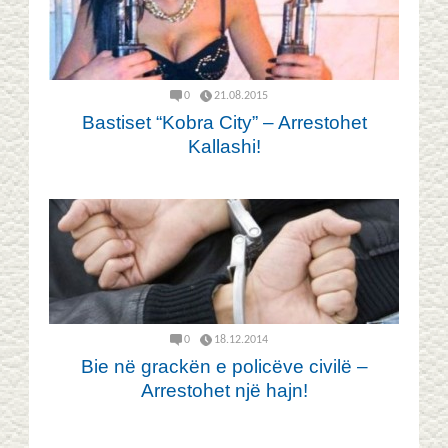
0
21.08.2015
Bastiset “Kobra City” – Arrestohet
Kallashi!
0
18.12.2014
Bie në grackën e policëve civilë –
Arrestohet një hajn!