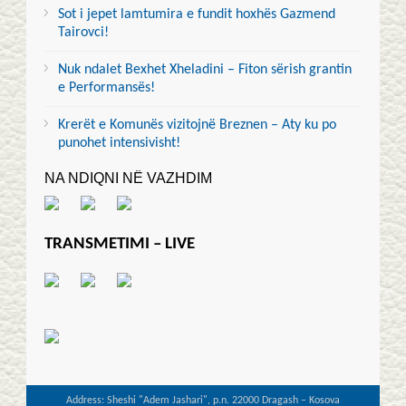
Sot i jepet lamtumira e fundit hoxhës Gazmend
Tairovci!
Nuk ndalet Bexhet Xheladini – Fiton sërish grantin
e Performansës!
Krerët e Komunës vizitojnë Breznen – Aty ku po
punohet intensivisht!
NA NDIQNI NË VAZHDIM
TRANSMETIMI – LIVE
Address: Sheshi "Adem Jashari", p.n. 22000 Dragash – Kosova