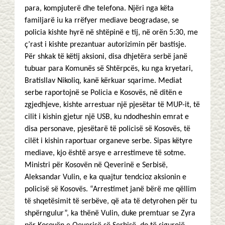
para, kompjuterë dhe telefona. Njëri nga këta
familjarë iu ka rrëfyer mediave beogradase, se
policia kishte hyrë në shtëpinë e tij, në orën 5:30, me
ç’rast i kishte prezantuar autorizimin për bastisje.
Për shkak të këtij aksioni, disa dhjetëra serbë janë
tubuar para Komunës së Shtërpcës, ku nga kryetari,
Bratisllav Nikoliq, kanë kërkuar sqarime. Mediat
serbe raportojnë se Policia e Kosovës, në ditën e
zgjedhjeve, kishte arrestuar një pjesëtar të MUP-it, të
cilit i kishin gjetur një USB, ku ndodheshin emrat e
disa personave, pjesëtarë të policisë së Kosovës, të
cilët i kishin raportuar organeve serbe. Sipas këtyre
mediave, kjo është arsye e arrestimeve të sotme.
Ministri për Kosovën në Qeverinë e Serbisë,
Aleksandar Vulin, e ka quajtur tendcioz aksionin e
policisë së Kosovës. “Arrestimet janë bërë me qëllim
të shqetësimit të serbëve, që ata të detyrohen për tu
shpërngulur”, ka thënë Vulin, duke premtuar se Zyra