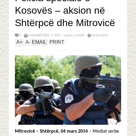
Kosovës – aksion në
Shtërpcë dhe Mitrovicë
0
• KOMBËTARE
,
• TOP – Lajme
,
LAJME
04.03.2014
A
+
A
-
EMAIL
PRINT
Mitrovicë – Shtërpcë, 04 mars 2014
– Mediat serbe