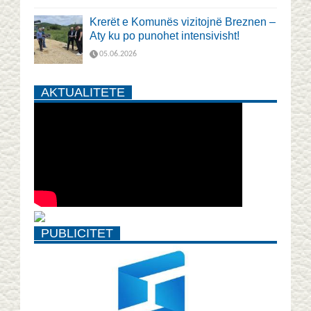
Krerët e Komunës vizitojnë Breznen –
Aty ku po punohet intensivisht!
05.06.2026
AKTUALITETE
PUBLICITET