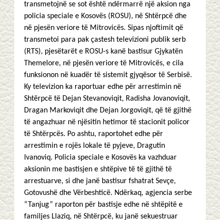
transmetojnë se sot është ndërmarrë një aksion nga
policia speciale e Kosovës (ROSU), në Shtërpcë dhe
në pjesën veriore të Mitrovicës. Sipas njoftimit që
transmetoi para pak çastesh televizioni publik serb
(RTS), pjesëtarët e ROSU-s kanë bastisur Gjykatën
Themelore, në pjesën veriore të Mitrovicës, e cila
funksionon në kuadër të sistemit gjyqësor të Serbisë.
Ky televizion ka raportuar edhe për arrestimin në
Shtërpcë të Dejan Stevanoviqit, Radisha Jovanoviqit,
Dragan Markoviqit dhe Dejan Jorgoviqit, që të gjithë
të angazhuar në njësitin hetimor të stacionit policor
të Shtërpcës. Po ashtu, raportohet edhe për
arrestimin e rojës lokale të pyjeve, Dragutin
Ivanoviq. Policia speciale e Kosovës ka vazhduar
aksionin me bastisjen e shtëpive të të gjithë të
arrestuarve, si dhe janë bastisur fshatrat Sevçe,
Gotovushë dhe Vërbeshticë. Ndërkaq, agjencia serbe
“Tanjug” raporton për bastisje edhe në shtëpitë e
familjes Llaziq, në Shtërpcë, ku janë sekuestruar