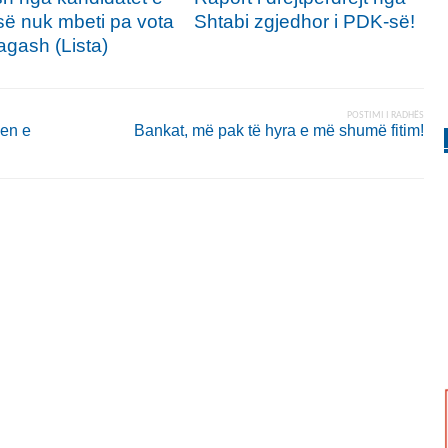
ë nuk mbeti pa vota
Shtabi zgjedhor i PDK-së!
agash (Lista)
POSTIMI I RADHËS
jen e
Bankat, më pak të hyra e më shumë fitim!