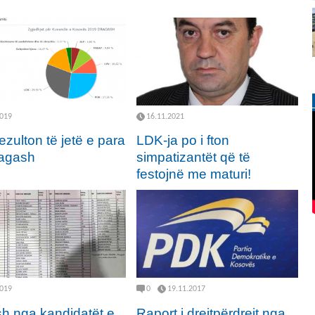
2019
16.11.2021
zulton të jetë e para
LDK-ja po i fton
agash
simpatizantët që të
festojnë me maturi!
2019
0
19.11.2017
h nga kandidatët e
Raport i drejtpërdrejt nga