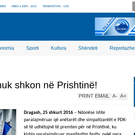
RJEN
ARKIV • 2009 – 2013
TRANSMETIMI – LIVE
onomia
Sporti
Kultura
Shëndeti
Reportazhe
uk shkon në Prishtinë!
PRINT
EMAIL
A
-
A
+
Dragash, 25 shkurt 2016
– Ndonëse ishte
paralajmëruar që anëtarët dhe simpatizantët e PDK-
së të udhëtojnë të premten për në Prishtinë, ku
kishin paralajmëruar manifestim festiv, pakë para