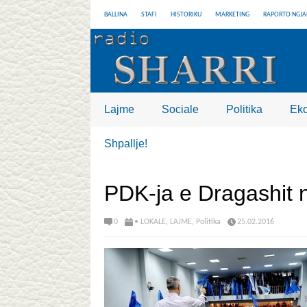
BALLINA
STAFI
HISTORIKU
MARKETING
RAPORTO NGJA
Lajme
Sociale
Politika
Ek
Shpallje!
PDK-ja e Dragashit n
0
• LOKALE
,
LAJME
,
Politika
25.02.2016