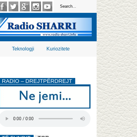
Teknologji
Kuriozitete
RADIO – DREJTPËRDREJT