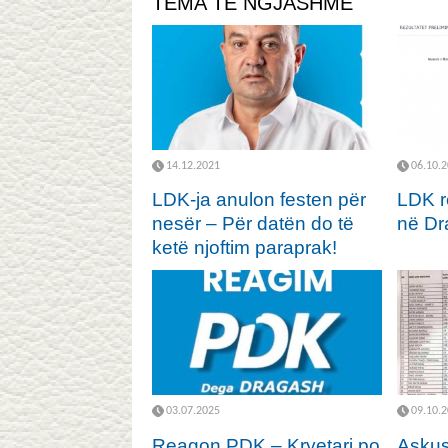
TEMA TË NGJASHME
14.12.2021
06.10.
LDK-ja anulon festen për
LDK re
nesër – Për datën do të
në Dr
ketë njoftim paraprak!
03.07.2025
09.10.
Reagon PDK – Kryetari po
Askus