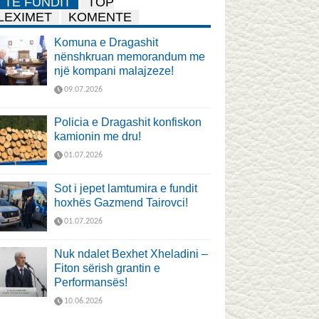
TË FUNDIT
TOP
LEXIMET
KOMENTE
Komuna e Dragashit
nënshkruan memorandum me
një kompani malajzeze!
09.07.2026
Policia e Dragashit konfiskon
kamionin me dru!
01.07.2026
Sot i jepet lamtumira e fundit
hoxhës Gazmend Tairovci!
01.07.2026
Nuk ndalet Bexhet Xheladini –
Fiton sërish grantin e
Performansës!
10.06.2026