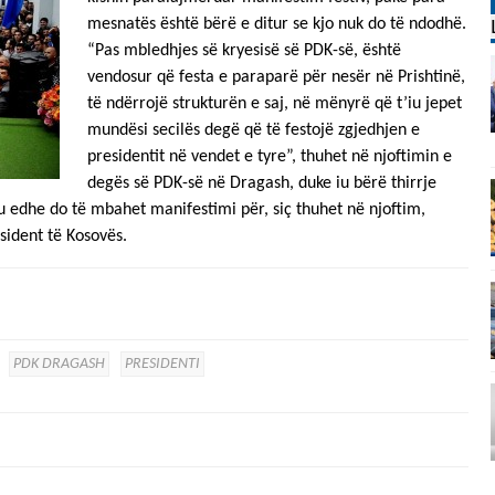
mesnatës është bërë e ditur se kjo nuk do të ndodhë.
“Pas mbledhjes së kryesisë së PDK-së, është
vendosur që festa e paraparë për nesër në Prishtinë,
të ndërrojë strukturën e saj, në mënyrë që t’iu jepet
mundësi secilës degë që të festojë zgjedhjen e
presidentit në vendet e tyre”, thuhet në njoftimin e
degës së PDK-së në Dragash, duke iu bërë thirrje
 edhe do të mbahet manifestimi për, siç thuhet në njoftim,
sident të Kosovës.
PDK DRAGASH
PRESIDENTI