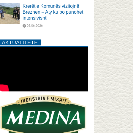
Krerët e Komunës vizitojnë
Breznen – Aty ku po punohet
intensivisht!
05.06.2026
AKTUALITETE