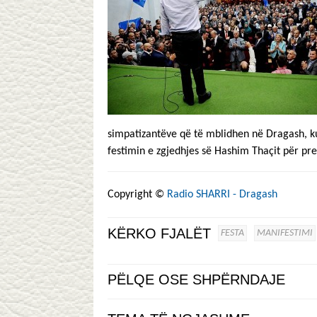
simpatizantëve që të mblidhen në Dragash, ku
festimin e zgjedhjes së Hashim Thaçit për pre
Copyright ©
Radio SHARRI - Dragash
KËRKO FJALËT
FESTA
MANIFESTIMI
PËLQE OSE SHPËRNDAJE