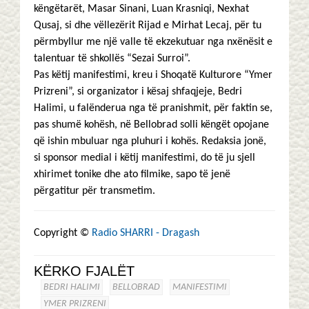
këngëtarët, Masar Sinani, Luan Krasniqi, Nexhat
Qusaj, si dhe vëllezërit Rijad e Mirhat Lecaj, për tu
përmbyllur me një valle të ekzekutuar nga nxënësit e
talentuar të shkollës “Sezai Surroi”.
Pas këtij manifestimi, kreu i Shoqatë Kulturore “Ymer
Prizreni”, si organizator i kësaj shfaqjeje, Bedri
Halimi, u falënderua nga të pranishmit, për faktin se,
pas shumë kohësh, në Bellobrad solli këngët opojane
që ishin mbuluar nga pluhuri i kohës. Redaksia jonë,
si sponsor medial i këtij manifestimi, do të ju sjell
xhirimet tonike dhe ato filmike, sapo të jenë
përgatitur për transmetim.
Copyright ©
Radio SHARRI - Dragash
KËRKO FJALËT
BEDRI HALIMI
BELLOBRAD
MANIFESTIMI
YMER PRIZRENI