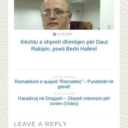
17.09.2014
Kështu e shpreh dhimbjen për Daut
Rakipin, poeti Bedri Halimi!
POSTIMI PARAPRAK
Remateksin e quajnë “Rrenateks” – Punëtorët në
grevë!
POSTIMI I RADHËS
Haradinaj në Dragash – Shpreh interesim për
zonën (Video)
LEAVE A REPLY