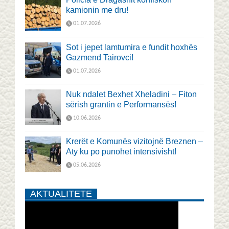
kamionin me dru!
01.07.2026
Sot i jepet lamtumira e fundit hoxhës
Gazmend Tairovci!
01.07.2026
Nuk ndalet Bexhet Xheladini – Fiton
sërish grantin e Performansës!
10.06.2026
Krerët e Komunës vizitojnë Breznen –
Aty ku po punohet intensivisht!
05.06.2026
AKTUALITETE