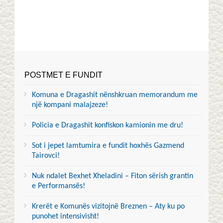
POSTMET E FUNDIT
Komuna e Dragashit nënshkruan memorandum me
një kompani malajzeze!
Policia e Dragashit konfiskon kamionin me dru!
Sot i jepet lamtumira e fundit hoxhës Gazmend
Tairovci!
Nuk ndalet Bexhet Xheladini – Fiton sërish grantin
e Performansës!
Krerët e Komunës vizitojnë Breznen – Aty ku po
punohet intensivisht!