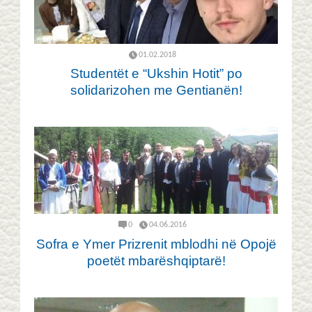
01.02.2018
Studentët e “Ukshin Hotit” po
solidarizohen me Gentianën!
0
04.06.2016
Sofra e Ymer Prizrenit mblodhi në Opojë
poetët mbarëshqiptarë!