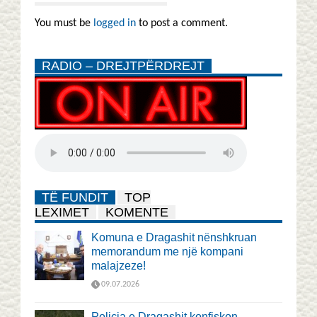
You must be
logged in
to post a comment.
RADIO – DREJTPËRDREJT
TË FUNDIT
TOP
LEXIMET
KOMENTE
Komuna e Dragashit nënshkruan
memorandum me një kompani
malajzeze!
09.07.2026
Policia e Dragashit konfiskon