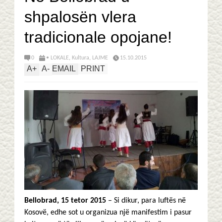
shpalosën vlera
tradicionale opojane!
0
• LOKALE
,
Kultura
,
LAJME
15.10.2015
A
+
A
-
EMAIL
PRINT
Bellobrad, 15 tetor 2015
– Si dikur, para luftës në
Kosovë, edhe sot u organizua një manifestim i pasur