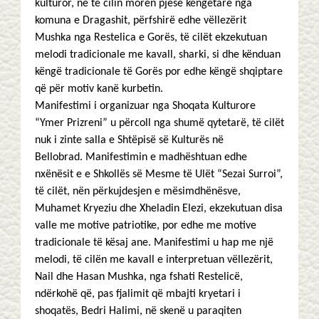
kulturor, në të cilin morën pjesë këngëtarë nga
komuna e Dragashit, përfshirë edhe vëllezërit
Mushka nga Restelica e Gorës, të cilët ekzekutuan
melodi tradicionale me kavall, sharki, si dhe kënduan
këngë tradicionale të Gorës por edhe këngë shqiptare
që për motiv kanë kurbetin.
Manifestimi i organizuar nga Shoqata Kulturore
“Ymer Prizreni” u përcoll nga shumë qytetarë, të cilët
nuk i zinte salla e Shtëpisë së Kulturës në
Bellobrad. Manifestimin e madhështuan edhe
nxënësit e e Shkollës së Mesme të Ulët “Sezai Surroi”,
të cilët, nën përkujdesjen e mësimdhënësve,
Muhamet Kryeziu dhe Xheladin Elezi, ekzekutuan disa
valle me motive patriotike, por edhe me motive
tradicionale të kësaj ane. Manifestimi u hap me një
melodi, të cilën me kavall e interpretuan vëllezërit,
Nail dhe Hasan Mushka, nga fshati Restelicë,
ndërkohë që, pas fjalimit që mbajti kryetari i
shoqatës, Bedri Halimi, në skenë u paraqiten