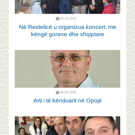
03.11.2014
Në Restelicë u organizua koncert, me
këngë gorane dhe shqiptare
06.04.2020
Arti i të kënduarit në Opojë