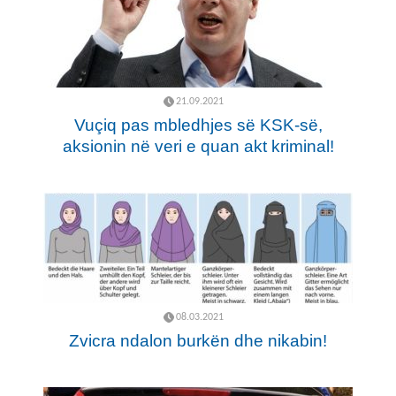
21.09.2021
Vuçiq pas mbledhjes së KSK-së,
aksionin në veri e quan akt kriminal!
08.03.2021
Zvicra ndalon burkën dhe nikabin!