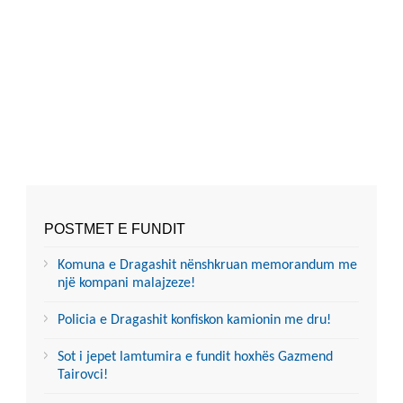
POSTMET E FUNDIT
Komuna e Dragashit nënshkruan memorandum me
një kompani malajzeze!
Policia e Dragashit konfiskon kamionin me dru!
Sot i jepet lamtumira e fundit hoxhës Gazmend
Tairovci!