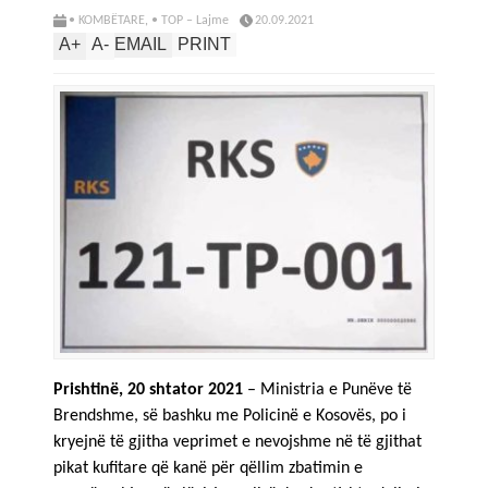
• KOMBËTARE
,
• TOP – Lajme
20.09.2021
A
+
A
-
EMAIL
PRINT
Prishtinë, 20 shtator 2021
– Ministria e Punëve të
Brendshme, së bashku me Policinë e Kosovës, po i
kryejnë të gjitha veprimet e nevojshme në të gjithat
pikat kufitare që kanë për qëllim zbatimin e