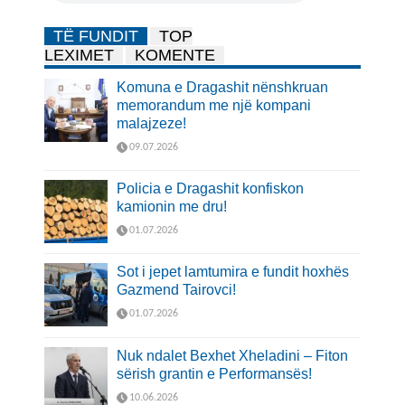
TË FUNDIT
TOP
LEXIMET
KOMENTE
Komuna e Dragashit nënshkruan
memorandum me një kompani
malajzeze!
09.07.2026
Policia e Dragashit konfiskon
kamionin me dru!
01.07.2026
Sot i jepet lamtumira e fundit hoxhës
Gazmend Tairovci!
01.07.2026
Nuk ndalet Bexhet Xheladini – Fiton
sërish grantin e Performansës!
10.06.2026