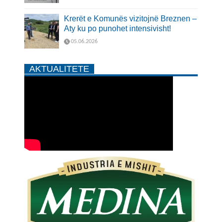
Krerët e Komunës vizitojnë Breznen –
Aty ku po punohet intensivisht!
05.06.2026
AKTUALITETE