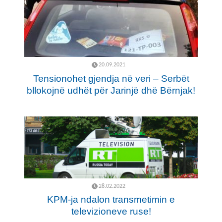
20.09.2021
Tensionohet gjendja në veri – Serbët
bllokojnë udhët për Jarinjë dhë Bërnjak!
28.02.2022
KPM-ja ndalon transmetimin e
televizioneve ruse!