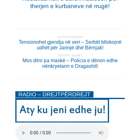
therjen e kurbaneve në rrugë!
POSTIMI PARAPRAK
Tensionohet gjendja në veri – Serbët bllokojnë
udhët për Jarinjë dhë Bërnjak!
POSTIMI I RADHËS
Mos dilni pa maskë – Policia e dënon edhe
nënkryetarin e Dragashit!
RADIO – DREJTPËRDREJT