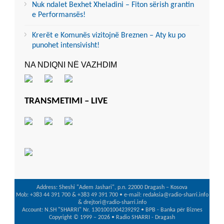
Nuk ndalet Bexhet Xheladini – Fiton sërish grantin
e Performansës!
Krerët e Komunës vizitojnë Breznen – Aty ku po
punohet intensivisht!
NA NDIQNI NË VAZHDIM
TRANSMETIMI – LIVE
Address: Sheshi "Adem Jashari", p.n. 22000 Dragash – Kosova
Mob: +383 44 391 700 & +383 49 391 700 • e-mail: redaksia@radio-sharri.info
& drejtori@radio-sharri.info
Account: N.SH "SHARRI" Nr. 1301001004239292 • BPB - Banka për Biznes
Copyright © 1999 – 2026 • Radio SHARRI - Dragash