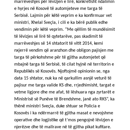
marrëveshjes për lëvizjen e lirë, konkretisht ndalimin
e hyrjes në Kosovë të automjeteve me targa të
Serbisë. Lajmin për këtë veprim e ka konfirmuar vet
ministri, Xhelal Sveçla, i cili e ka bërë publik edhe
vendimin për këtë veprim. “Me qëllim të mundësimit
të lëvizjes së lirë të qytetarëve, pas skadimit të
marrëveshjes së 14 shtatorit të vitit 2014, kemi
nxjerrë vendim që aranzhon dhe obligon pajisjen me
targa të përkohshme për të gjitha automjetet që
mbajnë targa të Serbisë, të cilat hyjnë në territorin e
Republikës së Kosovës. Njoftojmë opinionin se, nga
data 15 shtator, nuk ka në qarkullim asnjë veturë të
pajisur me targa valide KS dhe, rrjedhimisht, targat e
vetme ligjore dhe me afat, të lëshuara nga zyrtarët e
Ministrisë së Punëve të Brendshme, janë ato RKS”, ka
thënë ministri Sveçla, duke shtuar se Policia e
Kosovës i ka ndërmarrë të gjitha masat e nevojshme
operative dhe logjistike që t’mos pengojnë lëvizjen e
njerëzve dhe të mallrave në të gjitha pikat kufitare.