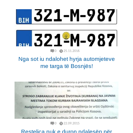
0
25.11.2016
Nga sot iu ndalohet hyrja automjeteve
me targa të Bosnjës!
0
22.09.2015
Restelica nuk e duron ndalesën për