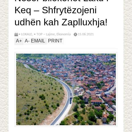
Keq – Shfrytëzojeni
udhën kah Zaplluxhja!
• LOKALE
,
• TOP – Lajme
,
Ekonomia
15.06.2021
A
+
A
-
EMAIL
PRINT