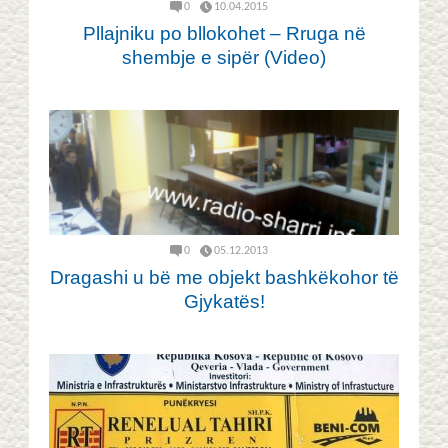
0
10.04.2015
Pllajniku po bllokohet – Rruga në
shembje e sipër (Video)
0
05.12.2013
Dragashi u bë me objekt bashkëkohor të
Gjykatës!