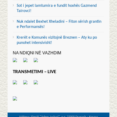
Sot i jepet lamtumira e fundit hoxhës Gazmend
Tairovci!
Nuk ndalet Bexhet Xheladini – Fiton sërish grantin
e Performansës!
Krerët e Komunës vizitojnë Breznen – Aty ku po
punohet intensivisht!
NA NDIQNI NË VAZHDIM
TRANSMETIMI – LIVE
Address: Sheshi "Adem Jashari", p.n. 22000 Dragash – Kosova