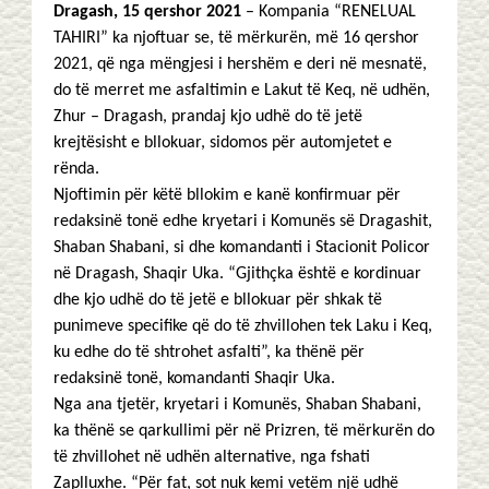
Dragash, 15 qershor 2021
– Kompania “RENELUAL
TAHIRI” ka njoftuar se, të mërkurën, më 16 qershor
2021, që nga mëngjesi i hershëm e deri në mesnatë,
do të merret me asfaltimin e Lakut të Keq, në udhën,
Zhur – Dragash, prandaj kjo udhë do të jetë
krejtësisht e bllokuar, sidomos për automjetet e
rënda.
Njoftimin për këtë bllokim e kanë konfirmuar për
redaksinë tonë edhe kryetari i Komunës së Dragashit,
Shaban Shabani, si dhe komandanti i Stacionit Policor
në Dragash, Shaqir Uka. “Gjithçka është e kordinuar
dhe kjo udhë do të jetë e bllokuar për shkak të
punimeve specifike që do të zhvillohen tek Laku i Keq,
ku edhe do të shtrohet asfalti”, ka thënë për
redaksinë tonë, komandanti Shaqir Uka.
Nga ana tjetër, kryetari i Komunës, Shaban Shabani,
ka thënë se qarkullimi për në Prizren, të mërkurën do
të zhvillohet në udhën alternative, nga fshati
Zaplluxhe. “Për fat, sot nuk kemi vetëm një udhë