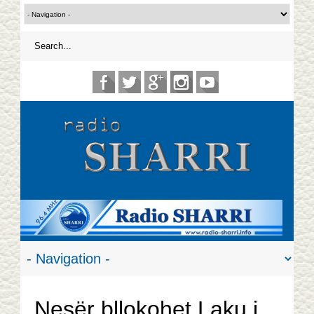
Nesër bllokohet Laku i