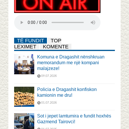
TË FUNDIT
TOP
LEXIMET
KOMENTE
Komuna e Dragashit nënshkruan
memorandum me një kompani
malajzeze!
09.07.2026
Policia e Dragashit konfiskon
kamionin me dru!
01.07.2026
Sot i jepet lamtumira e fundit hoxhës
Gazmend Tairovci!