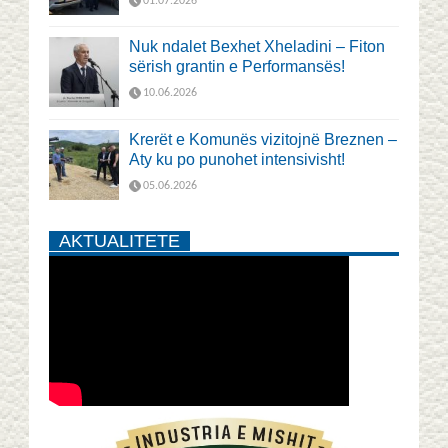
01.07.2026
Nuk ndalet Bexhet Xheladini – Fiton
sërish grantin e Performansës!
10.06.2026
Krerët e Komunës vizitojnë Breznen –
Aty ku po punohet intensivisht!
05.06.2026
AKTUALITETE