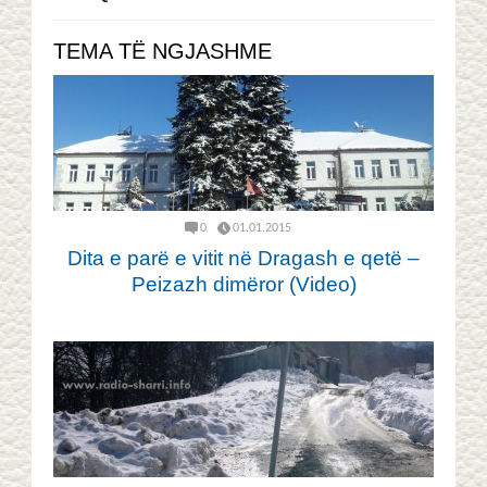
TEMA TË NGJASHME
0
01.01.2015
Dita e parë e vitit në Dragash e qetë –
Peizazh dimëror (Video)