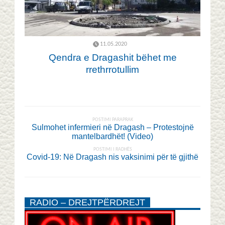
11.05.2020
Qendra e Dragashit bëhet me
rrethrrotullim
POSTIMI PARAPRAK
Sulmohet infermieri në Dragash – Protestojnë
mantelbardhët! (Video)
POSTIMI I RADHËS
Covid-19: Në Dragash nis vaksinimi për të gjithë
RADIO – DREJTPËRDREJT