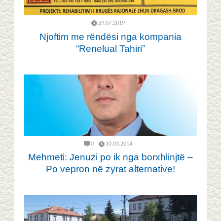
29.07.2019
Njoftim me rëndësi nga kompania
“Renelual Tahiri”
0
10.03.2014
Mehmeti: Jenuzi po ik nga borxhlinjtë –
Po vepron në zyrat alternative!