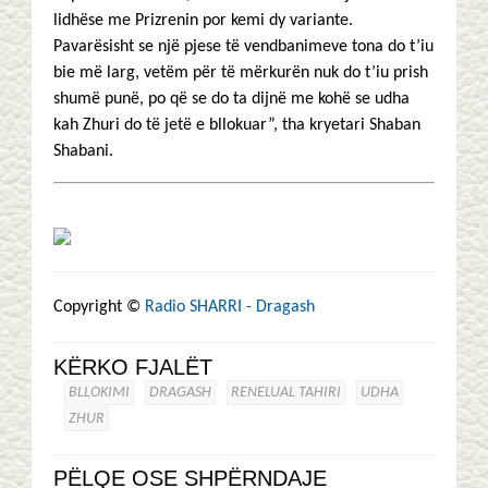
lidhëse me Prizrenin por kemi dy variante.
Pavarësisht se një pjese të vendbanimeve tona do t’iu
bie më larg, vetëm për të mërkurën nuk do t’iu prish
shumë punë, po që se do ta dijnë me kohë se udha
kah Zhuri do të jetë e bllokuar”, tha kryetari Shaban
Shabani.
Copyright ©
Radio SHARRI - Dragash
KËRKO FJALËT
BLLOKIMI
DRAGASH
RENELUAL TAHIRI
UDHA
ZHUR
PËLQE OSE SHPËRNDAJE