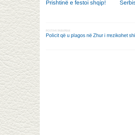
Prishtinë e festoi shqip!
Serbi
POSTIMI PARAPRAK
Policit që u plagos në Zhur i rrezikohet sh