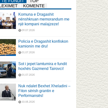
TË FUNDIT
TOP
LEXIMET
KOMENTE
Komuna e Dragashit
nënshkruan memorandum me
një kompani malajzeze!
09.07.2026
Policia e Dragashit konfiskon
kamionin me dru!
01.07.2026
Sot i jepet lamtumira e fundit
hoxhës Gazmend Tairovci!
01.07.2026
Nuk ndalet Bexhet Xheladini –
Fiton sërish grantin e
Performansës!
10.06.2026