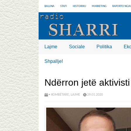
BALLINA
STAFI
HISTORIKU
MARKETING
RAPORTO NGJA
Lajme
Sociale
Politika
Ek
Shpallje!
Ndërron jetë aktivist
• KOMBËTARE
,
LAJME
29.01.2020