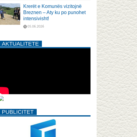
Krerët e Komunës vizitojnë
Breznen – Aty ku po punohet
intensivisht!
05.06.2026
AKTUALITETE
PUBLICITET