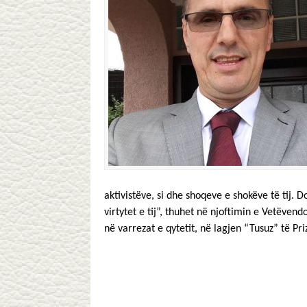
aktivistëve, si dhe shoqeve e shokëve të tij
virtytet e tij”, thuhet në njoftimin e Vetëvend
në varrezat e qytetit, në lagjen “Tusuz” të Pri