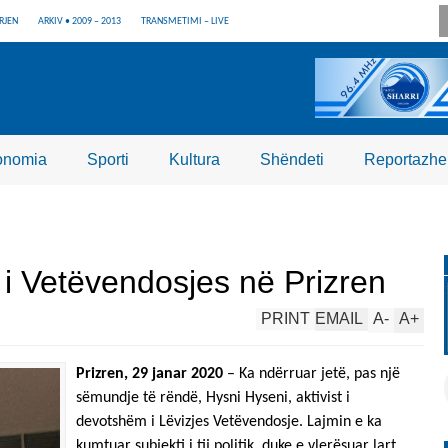
RJEN
ARKIV • 2009 – 2013
TRANSMETIMI – LIVE
onomia
Sporti
Kultura
Shëndeti
Reportazhe
i i Vetëvendosjes në Prizren
PRINT
EMAIL
A
-
A
+
Prizren, 29 janar 2020
– Ka ndërruar jetë, pas një
sëmundje të rëndë, Hysni Hyseni, aktivist i
devotshëm i Lëvizjes Vetëvendosje. Lajmin e ka
kumtuar subjekti i tij politik, duke e vlerësuar lart