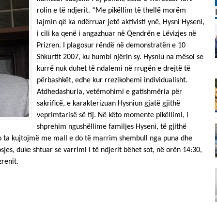
rolin e të ndjerit. “Me pikëllim të thellë morëm
lajmin që ka ndërruar jetë aktivisti ynë, Hysni Hyseni,
i cili ka qenë i angazhuar në Qendrën e Lëvizjes në
Prizren. I plagosur rëndë në demonstratën e 10
Shkurtit 2007, ku humbi njërin sy. Hysniu na mësoi se
kurrë nuk duhet të ndalemi në rrugën e drejtë të
përbashkët, edhe kur rrezikohemi individualisht.
Atdhedashuria, vetëmohimi e gatishmëria për
sakrificë, e karakterizuan Hysniun gjatë gjithë
veprimtarisë së tij. Në këto momente pikëllimi, i
shprehim ngushëllime familjes Hyseni, të gjithë
. Do ta kujtojmë me mall e do të marrim shembull nga puna dhe
osjes, duke shtuar se varrimi i të ndjerit bëhet sot, në orën 14:30,
zrenit.