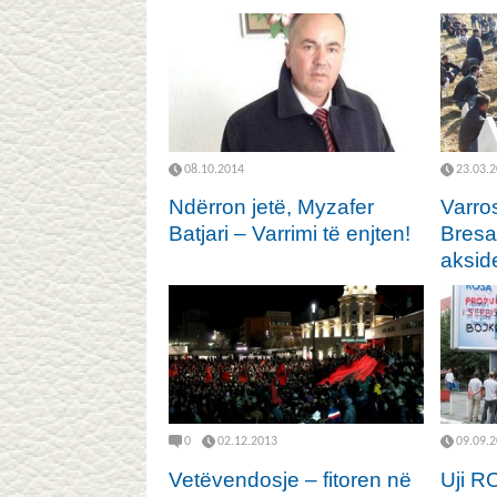
08.10.2014
23.03.
Ndërron jetë, Myzafer
Varros
Batjari – Varrimi të enjten!
Bresa
akside
0
02.12.2013
09.09.
Vetëvendosje – fitoren në
Uji R