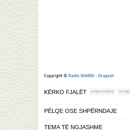
Copyright ©
Radio SHARRI - Dragash
KËRKO FJALËT
HYSNI HYSENI
IN M
PËLQE OSE SHPËRNDAJE
TEMA TË NGJASHME