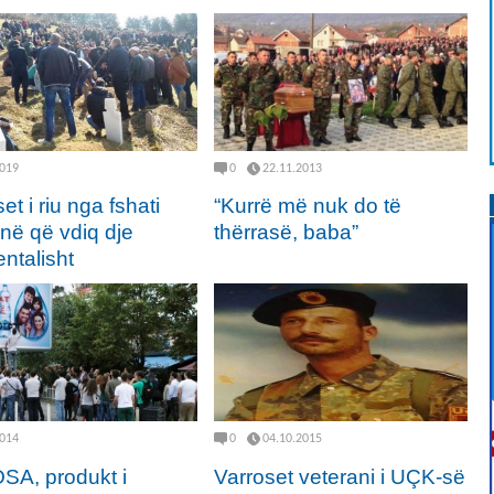
2019
0
22.11.2013
et i riu nga fshati
“Kurrë më nuk do të
në që vdiq dje
thërrasë, baba”
ntalisht
2014
0
04.10.2015
OSA, produkt i
Varroset veterani i UÇK-së