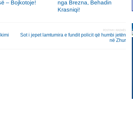
së – Bojkotoje!
nga Brezna, Behadin
Krasniqi!
POSTIMI I RADHËS
ikimi
Sot i jepet lamtumira e fundit policit që humbi jetën
në Zhur