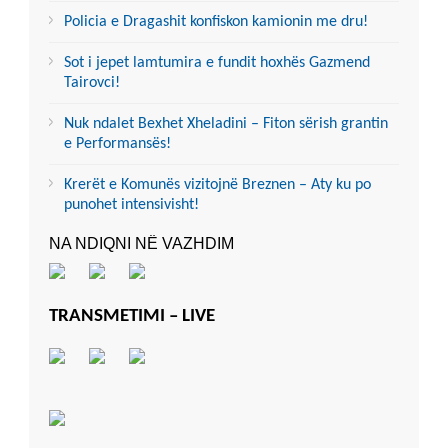
Policia e Dragashit konfiskon kamionin me dru!
Sot i jepet lamtumira e fundit hoxhës Gazmend
Tairovci!
Nuk ndalet Bexhet Xheladini – Fiton sërish grantin
e Performansës!
Krerët e Komunës vizitojnë Breznen – Aty ku po
punohet intensivisht!
NA NDIQNI NË VAZHDIM
TRANSMETIMI – LIVE