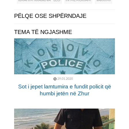
IBRAHIM KRAJKOVA - LECI
IN MEMORIAM
VARRIMI
PËLQE OSE SHPËRNDAJE
TEMA TË NGJASHME
29.01.2020
Sot i jepet lamtumira e fundit policit që
humbi jetën në Zhur