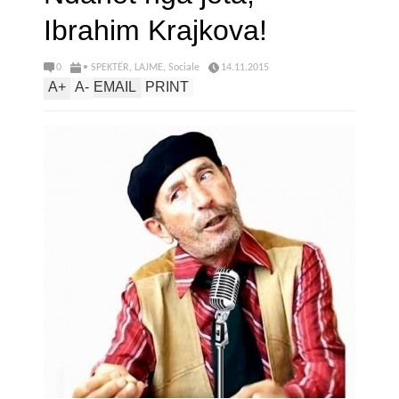
Ibrahim Krajkova!
0
• SPEKTËR
,
LAJME
,
Sociale
14.11.2015
A
+
A
-
EMAIL
PRINT