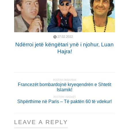
27.02.2022
Ndërroi jetë këngëtari ynë i njohur, Luan
Hajra!
POSTIMI PARAPRAK
Francezët bombardojnë kryeqendrën e Shtetit
Islamik!
POSTIMI I RADHËS
Shpërthime në Paris – Të paktën 60 të vdekur!
LEAVE A REPLY