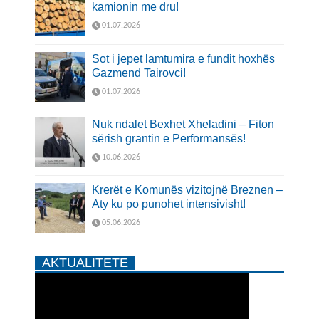
kamionin me dru!
01.07.2026
Sot i jepet lamtumira e fundit hoxhës
Gazmend Tairovci!
01.07.2026
Nuk ndalet Bexhet Xheladini – Fiton
sërish grantin e Performansës!
10.06.2026
Krerët e Komunës vizitojnë Breznen –
Aty ku po punohet intensivisht!
05.06.2026
AKTUALITETE