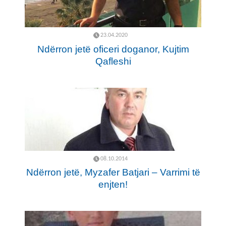
23.04.2020
Ndërron jetë oficeri doganor, Kujtim
Qafleshi
08.10.2014
Ndërron jetë, Myzafer Batjari – Varrimi të
enjten!