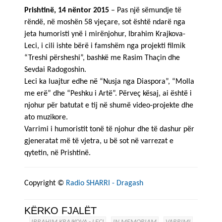
Prishtinë, 14 nëntor 2015
– Pas një sëmundje të
rëndë, në moshën 58 vjeçare, sot është ndarë nga
jeta humoristi ynë i mirënjohur, Ibrahim Krajkova-
Leci, i cili ishte bërë i famshëm nga projekti filmik
“Treshi përsheshi”, bashkë me Rasim Thaçin dhe
Sevdai Radogoshin.
Leci ka luajtur edhe në “Nusja nga Diaspora”, “Molla
me erë” dhe “Peshku i Artë”. Përveç kësaj, ai është i
njohur për batutat e tij në shumë video-projekte dhe
ato muzikore.
Varrimi i humoristit tonë të njohur dhe të dashur për
gjeneratat më të vjetra, u bë sot në varrezat e
qytetin, në Prishtinë.
Copyright ©
Radio SHARRI - Dragash
KËRKO FJALËT