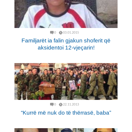
0
03.01.2015
Familjarët ia falin gjakun shoferit që
aksidentoi 12-vjeçarin!
0
22.11.2013
“Kurrë më nuk do të thërrasë, baba”