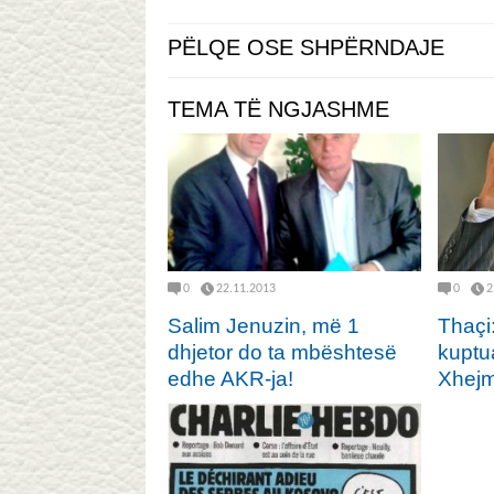
PËLQE OSE SHPËRNDAJE
TEMA TË NGJASHME
0
22.11.2013
0
2
Salim Jenuzin, më 1
Thaçi
dhjetor do ta mbështesë
kuptu
edhe AKR-ja!
Xhejm