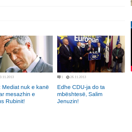
3.11.2013
1
26.11.2013
: Mediat nuk e kanë
Edhe CDU-ja do ta
ar mesazhin e
mbështesë, Salim
s Rubinit!
Jenuzin!