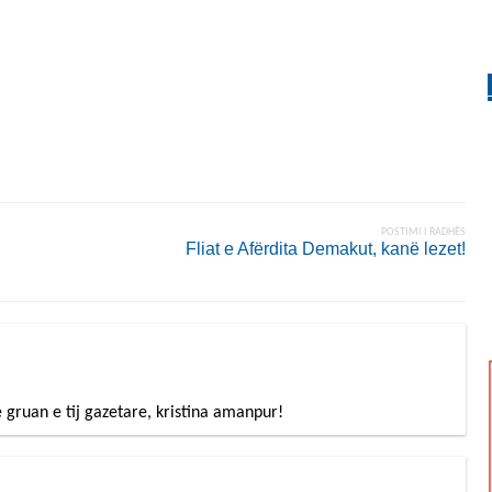
POSTIMI I RADHËS
Fliat e Afërdita Demakut, kanë lezet!
 gruan e tij gazetare, kristina amanpur!