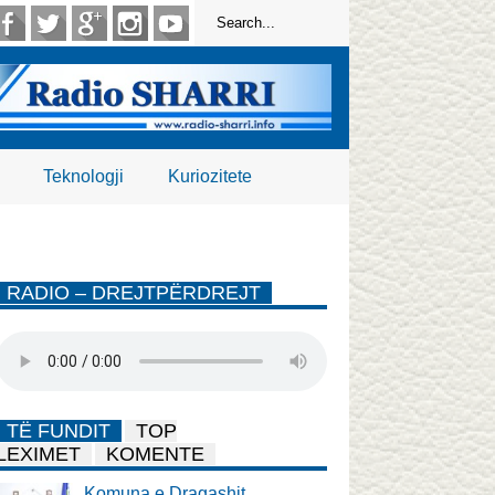
Teknologji
Kuriozitete
RADIO – DREJTPËRDREJT
TË FUNDIT
TOP
LEXIMET
KOMENTE
Komuna e Dragashit