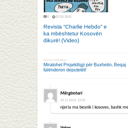
0
07.01.2015
Revista “Charlie Hebdo” e
ka mbështetur Kosovën
dikurë! (Video)
POSTIMI PARAPRAK
Miratohet Projektligji për Buxhetin, Beqaj
falënderon deputetët!
Mërgimtari
23.11.2014, 12:33
njeria ma besnik i kosoves, bashk me
Valon