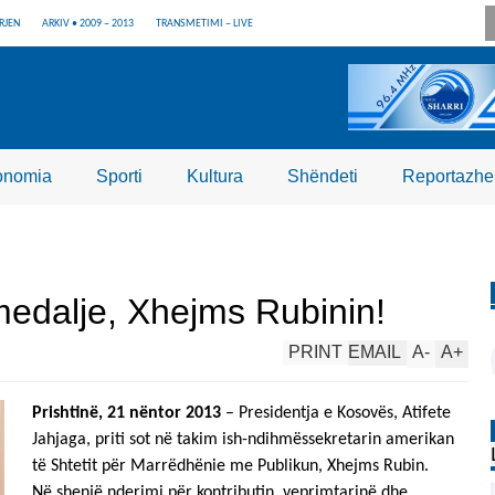
RJEN
ARKIV • 2009 – 2013
TRANSMETIMI – LIVE
onomia
Sporti
Kultura
Shëndeti
Reportazhe
edalje, Xhejms Rubinin!
PRINT
EMAIL
A
-
A
+
Prishtinë, 21 nëntor 2013
– Presidentja e Kosovës, Atifete
Jahjaga, priti sot në takim ish-ndihmëssekretarin amerikan
të Shtetit për Marrëdhënie me Publikun, Xhejms Rubin.
Në shenjë nderimi për kontributin, veprimtarinë dhe