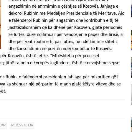
angazhimin në afirmimin e çështjes së Kosovës, Jahjaga e
dekoroi Rubinin me Medaljen Presidenciale të Meritave. Ajo
e falënderoi Rubinin për angazhim dhe kontributin e tij të
jashtëzakonshëm që ka dhënë për Kosovën, gjatë periudhës
së luftës, duke ndihmuar për vendosjen e paqes dhe lirisë, si
dhe për kontributin e tij pas luftës, në ndërtimin e shtetit
dhe konsolidimin në pozitën ndërkombëtar të Kosovës.
për Kosovën, është jetike. “Mbështetja për proceset
 gjithë rajonin e Evropës Juglindore, është e nevojshme sepse
ms Rubin, e falënderoi presidenten Jahjaga për mikpritjen që i
ova ka shënuar një përparim të madh gjatë këtyre viteve dhe se
kët.
BIN
MBËSHTETJA