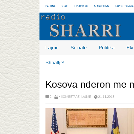
BALLINA
STAFI
HISTORIKU
MARKETING
RAPORTO NGJA
Lajme
Sociale
Politika
Ek
Shpallje!
Kosova nderon me m
2
• KOMBËTARE
,
LAJME
21.11.2013