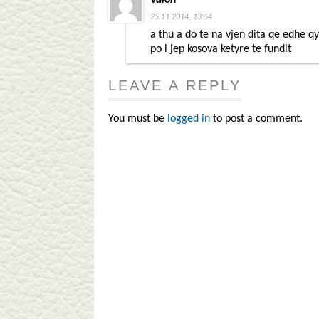
25.11.2014, 13:54
a thu a do te na vjen dita qe edhe q
po i jep kosova ketyre te fundit
LEAVE A REPLY
You must be
logged in
to post a comment.