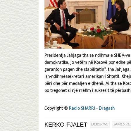
Presidentja Jahjaga tha se ndihma e SHBA-ve 
demokratike, jo vetëm në Kosovë por edhe për
garanton paqen dhe stabilitetin”, tha Jahjaga.
Ish-ndihmëssekretari amerikan i Shtetit, Xhej
bëri dhe për medaljen e dhënë. Ai tha se Kos
po tregohet si një rrëfim i suksesit të përbash
Copyright ©
Radio SHARRI - Dragash
KËRKO FJALËT
DEKORIMI
JAMES RU