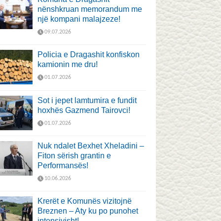
nënshkruan memorandum me
një kompani malajzeze!
09.07.2026
Policia e Dragashit konfiskon
kamionin me dru!
01.07.2026
Sot i jepet lamtumira e fundit
hoxhës Gazmend Tairovci!
01.07.2026
Nuk ndalet Bexhet Xheladini –
Fiton sërish grantin e
Performansës!
10.06.2026
Krerët e Komunës vizitojnë
Breznen – Aty ku po punohet
intensivisht!